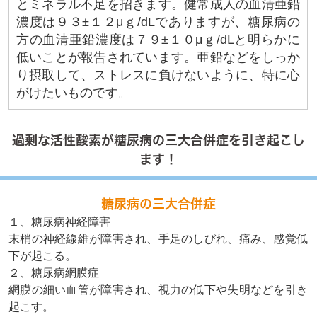
とミネラル不足を招きます。健常成人の血清亜鉛
濃度は９３±１２μｇ/dLでありますが、糖尿病の
方の血清亜鉛濃度は７９±１０μｇ/dLと明らかに
低いことが報告されています。亜鉛などをしっか
り摂取して、ストレスに負けないように、特に心
がけたいものです。
過剰な活性酸素が糖尿病の三大合併症を引き起こし
ます！
糖尿病の三大合併症
１、糖尿病神経障害
末梢の神経線維が障害され、手足のしびれ、痛み、感覚低
下が起こる。
２、糖尿病網膜症
網膜の細い血管が障害され、視力の低下や失明などを引き
起こす。