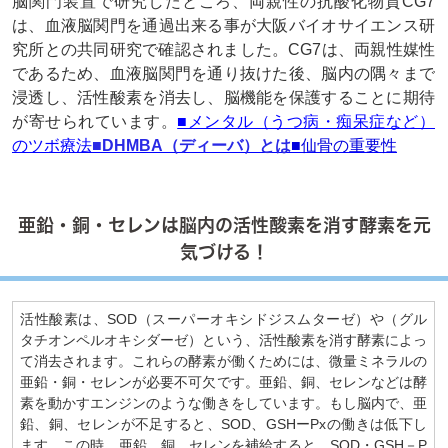
脳関門装置で研究したところ、両親性の抗酸化物質CG7
は、血液脳関門を通過出来る事が大阪バイオサイエンス研
究所との共同研究で確認されました。CG7は、両親性媒性
であるため、血液脳関門を通り抜けた後、脳内の隅々まで
浸透し、活性酸素を消去し、脳機能を保護することに期待
が寄せられています。
■メンタル（うつ病・痴呆症など）
のツボ療法
■DHMBA（ディーバ）とは
■仙骨の重要性
亜鉛・銅・セレンは脳内の活性酸素を消す酵素を元
気づける！
活性酸素は、SOD（スーパーオキシドジスムターゼ）や（グル
タチオンペルオキシダーゼ）という、活性酸素を消す酵素によっ
て消去されます。これらの酵素が働くためには、微量ミネラルの
亜鉛・銅・セレンが必要不可欠です。亜鉛、銅、セレンなどは酵
素を動かすエンジンのような働きをしています。もし脳内で、亜
鉛、銅、セレンが不足すると、SOD、GSHーPxの働きは低下し
ます。この時、亜鉛、銅、セレンを補給すると、SOD・GSH－P