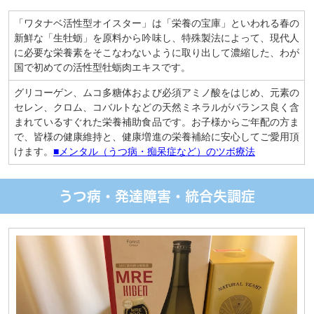
「ワタナベ活性型オイスター」は「栄養の宝庫」といわれる春の
新鮮な「生牡蛎」を原料から吟味し、特殊製法によって、現代人
に必要な栄養素をそこなわないように取り出して濃縮した、わが
国で初めての活性型牡蛎肉エキスです。
グリコーゲン、ムコ多糖体および必須アミノ酸をはじめ、元素の
セレン、クロム、コバルトなどの天然ミネラルがバランス良く含
まれているすぐれた栄養補助食品です。お子様からご年配の方ま
で、皆様の健康維持と、健康増進の栄養補給に安心してご愛用頂
けます。
■メンタル（うつ病・痴呆症など）のツボ療法
うつ病・発達障害・統合失調症