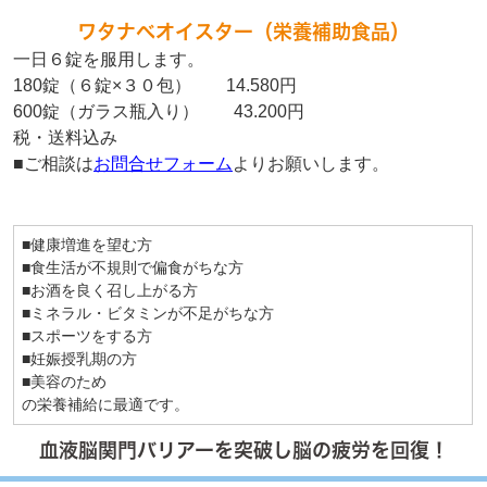
ワタナベオイスター（栄養補助食品）
一日６錠を服用します。
180錠（６錠×３０包） 14.580円
600錠（ガラス瓶入り） 43.200円
税・送料込み
■ご相談は
お問合せフォーム
よりお願いします。
■健康増進を望む方
■食生活が不規則で偏食がちな方
■お酒を良く召し上がる方
■ミネラル・ビタミンが不足がちな方
■スポーツをする方
■妊娠授乳期の方
■美容のため
の栄養補給に最適です。
血液脳関門バリアーを突破し脳の疲労を回復！