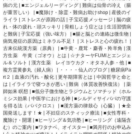
病の元
|
■エンジェルリーディング
|
難病は仙骨の冷え（腸
が重苦しい）
|
■魔除け・除霊・難病お助けshop
|
産後のイ
ライラ
|
ストレスが原因の話
|
子宝応援メッセージ
|
脳の疲
れ・体の疲れ・頭スッキリ
|
骨粗しょう症とは
|
生活習慣病
と難病
|
子宝応援（強い味方）
|
■腸と脳との連絡は微生物
|
病気発症の原因はミネラル不足！
|
ストレスと心の疲れ！
|
古来伝統漢方薬（原典）
|
■牛黄・鹿茸・麝香・羚羊角
|
漢
方生薬 牛黄（ゴオウ）とは
|
☆ナターヤFUMIとエンジェ
ル＆ソルト
|
漢方生薬 レイヨウカク・オタネ人参・他
|
■
複方霊黄参丸（婦人病）
|
・・・・仙人のブログ
|
糖尿病Pa
rt２
|
血液の汚れ・酸化
|
更年期障害とは
|
中国哲学と命と
は
|
イライラで寝つきが悪い
|
難病（体質改善快復法）
|
薬
師如来 瞑想
|
■低分子微生物とラジウムとソマチッド（ホル
ミシス効果
|
中医学における神
|
■シルディサイババの守護
を得る法（ババクロス）
|
■漢方薬の律鼓心（心臓）
|
★全
国発送します！★
|
不妊症のスティック療法
|
■女性専科・
魔除け・開運
|
■ヒーリング＆気功塾
|
■ヒーリング（遠隔含
む）のご案内
|
■ワタナベ、オイスター
|
■満月行のお申込み