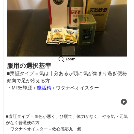
服用の選択基準
■実証タイプ＝氣は十分あるが頭に氣が集まり過ぎ便秘
傾向で足が冷える方
・MRE輝源＋
能活精
＋ワタナベオイスター
■虚証タイプ＝血色が悪く、ひ弱で、体力がなく、やる気・元気
がなく普通便の方
・ワタナベオイスター＋救心感応丸 氣