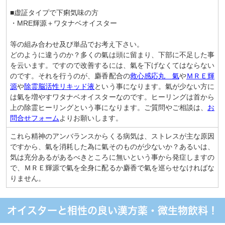
■虚証タイプで下痢気味の方
・MRE輝源＋ワタナベオイスター
等の組み合わせ及び単品でお考え下さい。
どのように違うのか？多くの氣は頭に留まり、下部に不足した事
を云います。ですので改善するには、氣を下げなくてはならない
のです。それを行うのが、麝香配合の
救心感応丸 氣
や
ＭＲＥ輝
源
や
除霊脳活性リキッド液
という事になります。氣が少ない方に
は氣を増やすワタナベオイスターなのです。ヒーリングは首から
上の除霊ヒーリングという事になります。ご質問やご相談は、
お
問合せフォーム
よりお願いします。
これら精神のアンバランスからくる病気は、ストレスが主な原因
ですから、氣を消耗した為に氣そのものが少ないか？あるいは、
気は充分あるがあるべきところに無いという事から発症しますの
で、ＭＲＥ輝源で氣を全身に配るか麝香で氣を巡らせなければな
りません。
オイスターと相性の良い漢方薬・微生物飲料！