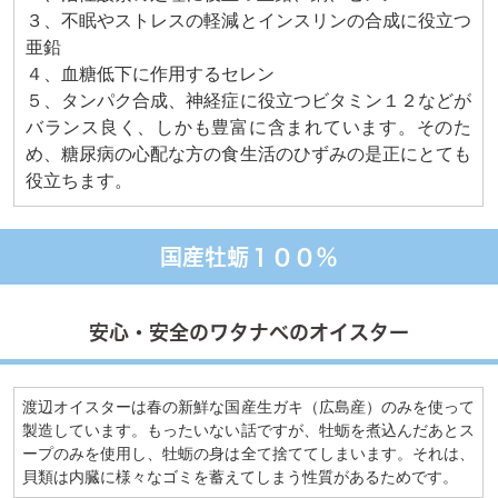
３、不眠やストレスの軽減とインスリンの合成に役立つ
亜鉛
４、血糖低下に作用するセレン
５、タンパク合成、神経症に役立つビタミン１２などが
バランス良く、しかも豊富に含まれています。そのた
め、糖尿病の心配な方の食生活のひずみの是正にとても
役立ちます。
国産牡蛎１００％
安心・安全のワタナベのオイスター
渡辺オイスターは春の新鮮な国産生ガキ（広島産）のみを使って
製造しています。もったいない話ですが、牡蛎を煮込んだあとス
ープのみを使用し、牡蛎の身は全て捨ててしまいます。それは、
貝類は内臓に様々なゴミを蓄えてしまう性質があるためです。