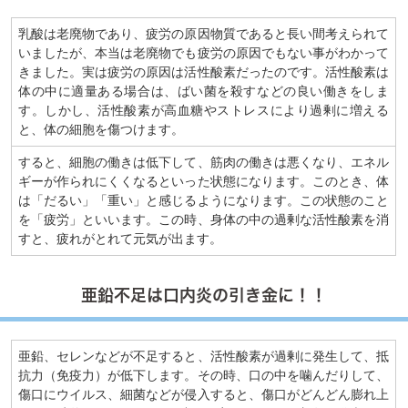
乳酸は老廃物であり、疲労の原因物質であると長い間考えられて
いましたが、本当は老廃物でも疲労の原因でもない事がわかって
きました。実は疲労の原因は活性酸素だったのです。活性酸素は
体の中に適量ある場合は、ばい菌を殺すなどの良い働きをしま
す。しかし、活性酸素が高血糖やストレスにより過剰に増える
と、体の細胞を傷つけます。
すると、細胞の働きは低下して、筋肉の働きは悪くなり、エネル
ギーが作られにくくなるといった状態になります。このとき、体
は「だるい」「重い」と感じるようになります。この状態のこと
を「疲労」といいます。この時、身体の中の過剰な活性酸素を消
すと、疲れがとれて元気が出ます。
亜鉛不足は口内炎の引き金に！！
亜鉛、セレンなどが不足すると、活性酸素が過剰に発生して、抵
抗力（免疫力）が低下します。その時、口の中を噛んだりして、
傷口にウイルス、細菌などが侵入すると、傷口がどんどん膨れ上