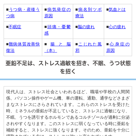
■
うつ病・産後う
■
病気発症の
■
病名別ツボ
■
気血とは
つ病
原因
療法
■
不眠症
■
頭痛・憂鬱
■
脳の疲れ
■
心の疲れ
感
■
難病体質改善快
■
腸と脳
■
こじれた風
■
心身症の
復法
（本）
邪
原因
亜鉛不足は、ストレス過敏を招き、不眠、うつ状態
を招く
現代人は、ストレス社会といわれるほど、職場や学校の人間関
係、パソコン操作やゲーム機、車の運転、通勤、通学などさまざ
まなストレスにさらされています。これらのストレスを受けた
時、ミネラルの亜鉛が不足していると、ストレスに過敏になり、
不眠、うつを誘引するホルモンであるコルチゾールが過剰に分泌
されやすくなります。このストレスに弱くなっている時に亜鉛を
補給すると、ストレスに強くなります。そのため、亜鉛を十分に