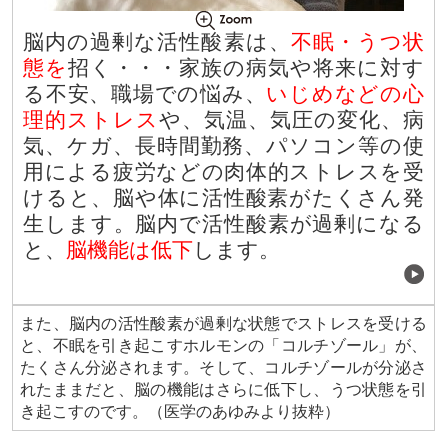
脳内の過剰な活性酸素は、
不眠・うつ状
態を
招く・・・家族の病気や将来に対す
る不安、職場での悩み、
いじめなどの心
理的ストレス
や、気温、気圧の変化、病
気、ケガ、長時間勤務、パソコン等の使
用による疲労などの肉体的ストレスを受
けると、脳や体に活性酸素がたくさん発
生します。脳内で活性酸素が過剰になる
と、
脳機能は低下
します。
また、脳内の活性酸素が過剰な状態でストレスを受ける
と、不眠を引き起こすホルモンの「コルチゾール」が、
たくさん分泌されます。そして、コルチゾールが分泌さ
れたままだと、脳の機能はさらに低下し、うつ状態を引
き起こすのです。（医学のあゆみより抜粋）