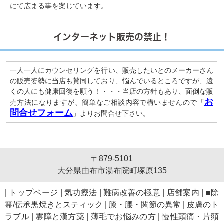
にて広まる事を案じています。
インターネット販売の禁止！
一人一人にカウンセリングを行い、販売したいとのメーカーさん
の販売姿勢に当店も賛同しており、悩んでいるところですが、遠
くの人にも健康回復を願う！・・・当店の方針もあり、面倒な販
お
売方法になりますが、簡単なご相談内容で構いませんので「
問合せフォーム
」よりお問合せ下さい。
〒879-5101
大分県由布市湯布院町塚原135
|
トップページ
|
気功療法
|
難病改善の極意
|
店舗案内
|
■除
霊/伝承黒焼きとスティック
|
膝・腰・関節の異常
|
皮膚のト
ラブル
|
霊障と漢方薬
|
薄毛でお悩みの方
|
慢性頭痛・片頭