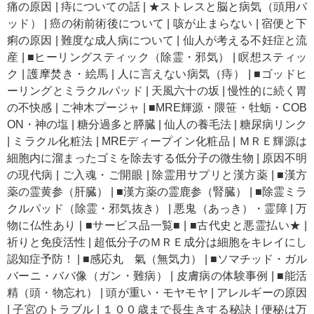
痛の原因
|
痔についての話
|
★ストレスと脳と病気（頭用パ
ッド）
|
癌の術前術後について
|
咳が止まらない
|
宿便と下
痢の原因
|
難度な成人病について
|
仙人が考える不妊症と流
産
|
■ヒーリングスティック（除霊・邪気）
|
瞑想スティッ
ク
|
護摩焚き・絵馬
|
人に言えない病気（痔）
|
■ゴッドヒ
ーリングとミラクルパッド
|
天風六十の坂
|
慢性的に続く胃
の不快感
|
ご神木プージャ
|
■MRE輝源・隈笹・牡蛎・COB
ON・神の塩
|
糖分過多と膵臓
|
仙人の養毛法
|
糖尿病リンク
|
ミラクル化粧法
|
MREディープイン化粧品
|
ＭＲＥ輝源は
細胞内に溜まったゴミを除去する低分子の微生物
|
原因不明
の現代病
|
ご入魂・ご開眼
|
除霊用サプリと漢方薬
|
■漢方
薬の霊黄参（肝臓）
|
■漢方薬の霊鹿参（腎臓）
|
■除霊ミラ
クルパッド（除霊・邪気抜き）
|
悪鬼（あっき）・霊障
|
万
物に仏性あり
|
■サービス品一覧■
|
■古代史と悪霊払い★
|
祈りと免疫活性
|
超低分子のＭＲＥ成分は細胞をキレイにし
認知症予防！
|
■感応丸 氣（無気力）
|
■ソマチッド・ガル
バーニ・ババ像（ガン・難病）
|
皮膚病の体験事例
|
■能活
精（頭・物忘れ）
|
頭が重い・モヤモヤ
|
アレルギーの原因
|
子宮のトラブル
|
１００歳まで長生きする秘訣
|
便秘は万