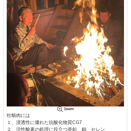
牡蛎肉には
１、浸透性に優れた抗酸化物質CG7
２、活性酸素の処理に役立つ亜鉛、銅、セレン