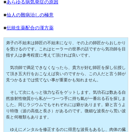
■
あらゆる病気発症の原因
■
仙人の難病治しの極意
■
伝統生薬配合の漢方薬
弟子の不始末は師匠の不始末になり、その上の師匠からおしかり
を受けるのです。これはヒーラーの世界の話ですから気功師を目
指す人は参考程度に考えて頂ければ良いです。
気功師で満足できなくなったら、貴方が好む師匠を探し伝授し
て頂き五大行をおこなえば良いのですから、この人だと言う師が
見つかるまでは慌てない事が重要かも知れません。
そして次にもっと強力な石をゲットします。気功石は数ある自
然放射性物質から私が一つ一つ手に持ち氣が一番出る石を探しま
した。同じラジウムでもそれぞれには癖があります。癖と言うよ
り特徴（波の高低と長さ）があるのです。微細な波長から荒い波
長と何種類もあります。
ゆえにメンタルを修正するのに得意な波長もあるし、肉体の臓