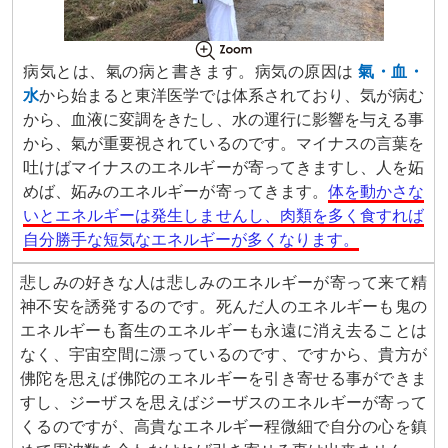
病気とは、氣の病と書きます。病気の原因は
氣・血・
水
から始まると東洋医学では体系されており、気が病む
から、血液に変調をきたし、水の運行に影響を与える事
から、氣が重要視されているのです。マイナスの言葉を
吐けばマイナスのエネルギーが寄ってきますし、人を妬
めば、妬みのエネルギーが寄ってきます。
体を動かさな
いとエネルギーは発生しませんし、肉類を多く食すれば
自分勝手な短気なエネルギーが多くなります。
悲しみの好きな人は悲しみのエネルギーが寄って来て精
神不安を誘発するのです。死んだ人のエネルギーも鬼の
エネルギーも畜生のエネルギーも永遠に消え去ることは
なく、宇宙空間に漂っているのです、ですから、貴方が
佛陀を思えば佛陀のエネルギーを引き寄せる事ができま
すし、ジーザスを思えばジーザスのエネルギーが寄って
くるのですが、高貴なエネルギー程微細で自分の心を鎮