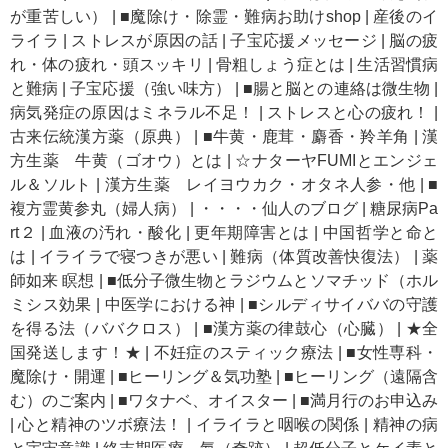
が重苦しい）
|
■魔除け・除霊・難病お助けshop
|
産後のイ
ライラ
|
ストレスが原因の話
|
子宝応援メッセージ
|
脳の疲
れ・体の疲れ・頭スッキリ
|
骨粗しょう症とは
|
生活習慣病
と難病
|
子宝応援（強い味方）
|
■腸と脳との連絡は微生物
|
病気発症の原因はミネラル不足！
|
ストレスと心の疲れ！
|
古来伝統漢方薬（原典）
|
■牛黄・鹿茸・麝香・羚羊角
|
漢
方生薬 牛黄（ゴオウ）とは
|
☆ナターヤFUMIとエンジェ
ル＆ソルト
|
漢方生薬 レイヨウカク・オタネ人参・他
|
■
複方霊黄参丸（婦人病）
|
・・・・仙人のブログ
|
糖尿病Pa
rt２
|
血液の汚れ・酸化
|
更年期障害とは
|
中国哲学と命と
は
|
イライラで寝つきが悪い
|
難病（体質改善快復法）
|
薬
師如来 瞑想
|
■低分子微生物とラジウムとソマチッド（ホル
ミシス効果
|
中医学における神
|
■シルディサイババの守護
を得る法（ババクロス）
|
■漢方薬の律鼓心（心臓）
|
★全
国発送します！★
|
不妊症のスティック療法
|
■女性専科・
魔除け・開運
|
■ヒーリング＆気功塾
|
■ヒーリング（遠隔含
む）のご案内
|
■ワタナベ、オイスター
|
■満月行のお申込み
|
心と精神のツボ療法！
|
イライラと咽喉の関係
|
精神の病