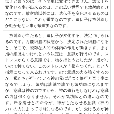
伝子と言うのは、そう簡単に変化できません。遺伝子を
変化せる事が出来るのは、この広い世界でも放射線だけ
なのです。放射線以外には、遺伝子を変化させるものは
どこにもない。これが重要なのです。遺伝子は放射線し
か動かせない事が最重要なのです。
放射線が当たると、遺伝子が変化する、決定づけられ
るのです。万能細胞の状態から、決定された細胞になる
と、そこで、複雑な人間の体内の作用が働きます。まず
指の細胞をつけれという決定は、意識が行うのです。ス
トレスからくる意識です。物を持とうとしたが、指がな
いので持てない。このストレスが「指をつくれ」という
指示になって来るわけです。ので意識の力を強くするの
が、私たちが行っている神の元に近づく修行と言う事に
なるでしょう。気功は訓練で誰でも気功師になれます
が、意識は神の力ですから、神の修行をしなければ意識
の力は強くなりません。それが気功師との違いなので
す。癌を消せとの命令が、神がもたらせる意識（神の
力）の力によって可能になるのです。が、受ける方が神