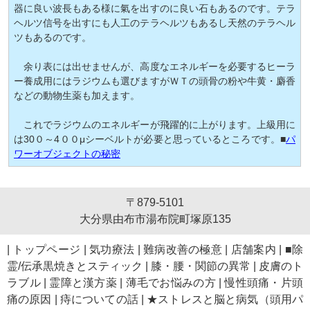
器に良い波長もある様に氣を出すのに良い石もあるのです。テラ
ヘルツ信号を出すにも人工のテラヘルツもあるし天然のテラヘル
ツもあるのです。
余り表には出せませんが、高度なエネルギーを必要するヒーラ
ー養成用にはラジウムも選びますがＷＴの頭骨の粉や牛黄・麝香
などの動物生薬も加えます。
これでラジウムのエネルギーが飛躍的に上がります。上級用に
は30０～4００μシーベルトが必要と思っているところです。■
パ
ワーオブジェクトの秘密
〒879-5101
大分県由布市湯布院町塚原135
|
トップページ
|
気功療法
|
難病改善の極意
|
店舗案内
|
■除
霊/伝承黒焼きとスティック
|
膝・腰・関節の異常
|
皮膚のト
ラブル
|
霊障と漢方薬
|
薄毛でお悩みの方
|
慢性頭痛・片頭
痛の原因
|
痔についての話
|
★ストレスと脳と病気（頭用パ