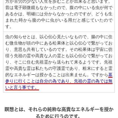
方が苦労の少ない人生を歩むことが出来ると思います。
昔は電子顕微鏡もなかったので、腹の中にいる虫が何で
あるかは、明確には分からなかったのですが、どうも生
まれた時から腹の中に虫がいる用だと感じていたので
す。
虫の知らせとは、以心伝心見たいなもので、腸の中に住
む微生物が頭の中にある松果体と以心伝心で繋がってお
り、意思も共有しているのです。その松果体は宇宙に彷
徨う先祖の霊や高貴な人の霊とも以心伝心で繋がってお
り、そこに住む先祖霊から送られて来るようです。先祖
霊や高貴な霊は私たちの守護霊であり、粗末にすると霊
的なエネルギーは授かることは出来ません。ですから
墓
参りに行くことは自分の為であり、先祖の霊の為では無
いと言う事です。
瞑想とは、それらの純粋な高貴なエネルギーを授か
るために行うのです。