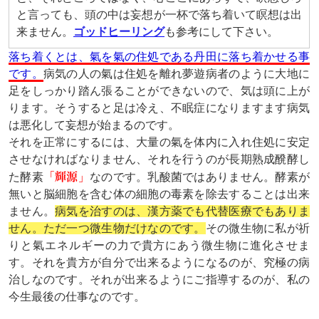
と言っても、頭の中は妄想が一杯で落ち着いて瞑想は出
来ません。
ゴッドヒーリング
も参考にして下さい。
落ち着くとは、氣を氣の住処である丹田に落ち着かせる事
です。
病気の人の氣は住処を離れ夢遊病者のように大地に
足をしっかり踏ん張ることができないので、気は頭に上が
ります。そうすると足は冷え、不眠症になりますます病気
は悪化して妄想が始まるのです。
それを正常にするには、大量の氣を体内に入れ住処に安定
させなければなりません、それを行うのが長期熟成醗酵し
た酵素
「輝源」
なのです。乳酸菌ではありません。酵素が
無いと脳細胞を含む体の細胞の毒素を除去することは出来
ません。
病気を治すのは、漢方薬でも代替医療でもありま
せん。ただ一つ微生物だけなのです。
その微生物に私が祈
りと氣エネルギーの力で貴方にあう微生物に進化させま
す。それを貴方が自分で出来るようになるのが、究極の病
治しなのです。それが出来るようにご指導するのが、私の
今生最後の仕事なのです。