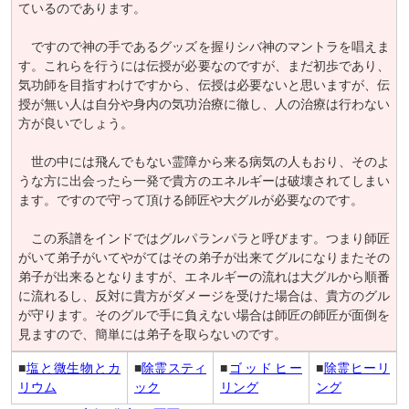
ているのであります。
ですので神の手であるグッズを握りシバ神のマントラを唱えま
す。これらを行うには伝授が必要なのですが、まだ初歩であり、
気功師を目指すわけですから、伝授は必要ないと思いますが、伝
授が無い人は自分や身内の気功治療に徹し、人の治療は行わない
方が良いでしょう。
世の中には飛んでもない霊障から来る病気の人もおり、そのよ
うな方に出会ったら一発で貴方のエネルギーは破壊されてしまい
ます。ですので守って頂ける師匠や大グルが必要なのです。
この系譜をインドではグルパランパラと呼びます。つまり師匠
がいて弟子がいてやがてはその弟子が出来てグルになりまたその
弟子が出来るとなりますが、エネルギーの流れは大グルから順番
に流れるし、反対に貴方がダメージを受けた場合は、貴方のグル
が守ります。そのグルで手に負えない場合は師匠の師匠が面倒を
見ますので、簡単には弟子を取らないのです。
■
塩と微生物とカ
■
除霊スティ
■
ゴッドヒー
■
除霊ヒーリ
リウム
ック
リング
ング