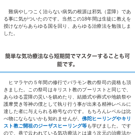
難病やしつこく治らない病気の根源は邪気（霊障）であ
る事に気がついたのです。当然この18年間は生徒に教えを
授けながらあらゆる国を回り、あらゆる治療法を勉強しま
した。
簡単な気功療法なら短期間でマスターすることも可
能です。
ヒマラヤの５年間の修行でバラモン教の祭司の資格も頂
きました。この祭司はキリスト教のプーリストと同じで、
あらゆる霊障の災いを鎮めたり、結婚式や葬式や地鎮祭や
護摩焚き等神の僕として執り行う事が出来る精神レベルに
達した者に与えられる称号なのです。もちろんレベルは比
べ物にならないかも知れませんが、
佛陀ヒーリングやキリ
スト教ご開祖のジーザスヒーリング等
も学びました。です
ので、巷で云われている気功療法とは違う次元の治療法か