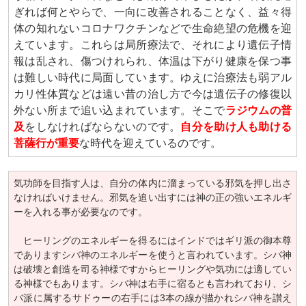
ぎれば何とやらで、一向に改善されることなく、益々得
体の知れないコロナワクチンなどで生命絶望の危機を迎
えています。これらは局所療法で、それにより遺伝子情
報は乱され、傷つけれられ、体温は下がり健康を保つ事
は難しい時代に局面しています。ゆえに治療法も弱アル
カリ性体質などは遠い昔の治し方で今は遺伝子の修復以
外ない所まで追い込まれています。そこで
ラジウムの普
及
をしなければならないのです。
自分を助け人も助ける
菩薩行が重要
な時代を迎えているのです。
気功師を目指す人は、自分の体内に溜まっている邪気を押し出さ
なければいけません。邪気を追い出すには神の正の強いエネルギ
ーを入れる事が必要なのです。
ヒーリングのエネルギーを得るにはインドではギリ派の御本尊
でありますシバ神のエネルギーを使うと言われています。シバ神
は破壊と創造を司る神様ですからヒーリングや気功には適してい
る神様でもあります。シバ神は右手に宿るとも言われており、シ
バ派に属するサドゥーの右手には3本の線が描かれシバ神を讃え