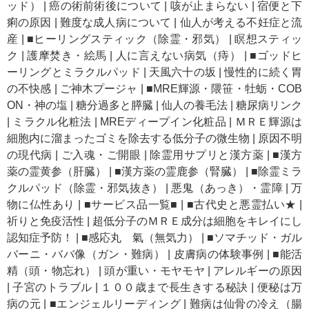
ッド）
|
癌の術前術後について
|
咳が止まらない
|
宿便と下
痢の原因
|
難度な成人病について
|
仙人が考える不妊症と流
産
|
■ヒーリングスティック（除霊・邪気）
|
瞑想スティッ
ク
|
護摩焚き・絵馬
|
人に言えない病気（痔）
|
■ゴッドヒ
ーリングとミラクルパッド
|
天風六十の坂
|
慢性的に続く胃
の不快感
|
ご神木プージャ
|
■MRE輝源・隈笹・牡蛎・COB
ON・神の塩
|
糖分過多と膵臓
|
仙人の養毛法
|
糖尿病リンク
|
ミラクル化粧法
|
MREディープイン化粧品
|
ＭＲＥ輝源は
細胞内に溜まったゴミを除去する低分子の微生物
|
原因不明
の現代病
|
ご入魂・ご開眼
|
除霊用サプリと漢方薬
|
■漢方
薬の霊黄参（肝臓）
|
■漢方薬の霊鹿参（腎臓）
|
■除霊ミラ
クルパッド（除霊・邪気抜き）
|
悪鬼（あっき）・霊障
|
万
物に仏性あり
|
■サービス品一覧■
|
■古代史と悪霊払い★
|
祈りと免疫活性
|
超低分子のＭＲＥ成分は細胞をキレイにし
認知症予防！
|
■感応丸 氣（無気力）
|
■ソマチッド・ガル
バーニ・ババ像（ガン・難病）
|
皮膚病の体験事例
|
■能活
精（頭・物忘れ）
|
頭が重い・モヤモヤ
|
アレルギーの原因
|
子宮のトラブル
|
１００歳まで長生きする秘訣
|
便秘は万
病の元
|
■エンジェルリーディング
|
難病は仙骨の冷え（腸