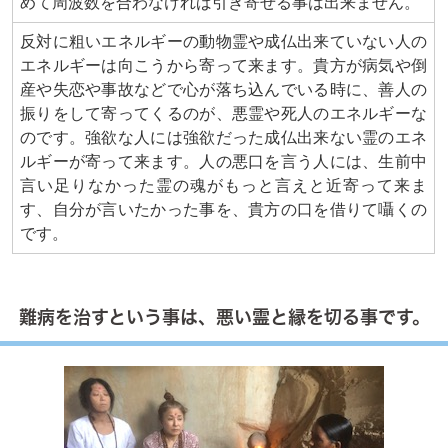
めて周波数を合わなければ引き寄せる事は出来ません。
反対に粗いエネルギーの動物霊や成仏出来ていない人の
エネルギーは向こうから寄って来ます。貴方が病気や倒
産や失恋や事故などで心が落ち込んでいる時に、善人の
振りをして寄ってくるのが、悪霊や死人のエネルギーな
のです。強欲な人には強欲だった成仏出来ない霊のエネ
ルギーが寄って来ます。人の悪口を言う人には、生前中
言い足りなかった霊の魂がもっと言えと近寄って来ま
す、自分が言いたかった事を、貴方の口を借りて囁くの
です。
難病を治すという事は、悪い霊と縁を切る事です。