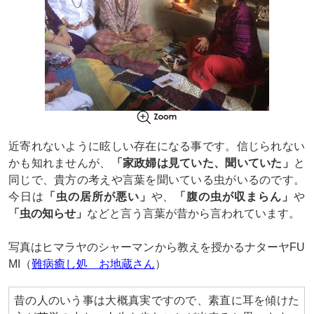
近寄れないように眩しい存在になる事です。信じられない
かも知れませんが、
「家政婦は見ていた、聞いていた」
と
同じで、貴方の考えや言葉を聞いている虫がいるのです。
今日は
「虫の居所が悪い」
や、
「腹の虫が収まらん」
や
「虫の知らせ」
などと言う言葉が昔から言われています。
写真はヒマラヤのシャーマンから教えを授かるナターヤFU
MI（
難病癒し処 お地蔵さん
）
昔の人のいう事は大概真実ですので、素直に耳を傾けた