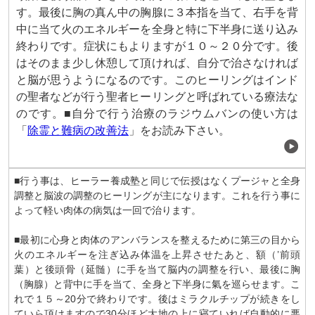
す。最後に胸の真ん中の胸腺に３本指を当て、右手を背
中に当て火のエネルギーを全身と特に下半身に送り込み
終わりです。症状にもよりますが１０～２０分です。後
はそのまま少し休憩して頂ければ、自分で治さなければ
と脳が思うようになるのです。このヒーリングはインド
の聖者などが行う聖者ヒーリングと呼ばれている療法な
のです。■自分で行う治療のラジウムバンの使い方は
「
除霊と難病の改善法
」をお読み下さい。
■行う事は、ヒーラー養成塾と同じで伝授はなくプージャと全身
調整と脳波の調整のヒーリングが主になります。これを行う事に
よって軽い肉体の病気は一回で治ります。
■最初に心身と肉体のアンバランスを整えるために第三の目から
火のエネルギーを注ぎ込み体温を上昇させたあと、額（’前頭
葉）と後頭骨（延髄）に手を当て脳内の調整を行い、最後に胸
（胸腺）と背中に手を当て、全身と下半身に氣を巡らせます。こ
れで１５～20分で終わりです。後はミラクルチップが続きをし
ていら頂けますので30分ほど大地の上に寝ていれば自動的に悪