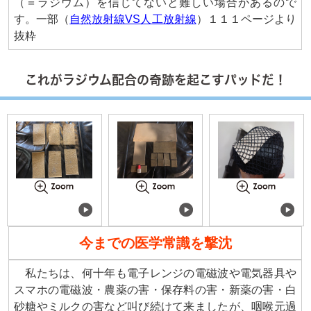
（＝ラジウム）を信じてないと難しい場合があるので
す。一部（
自然放射線VS人工放射線
）１１１ページより
抜粋
これがラジウム配合の奇跡を起こすパッドだ！
今までの医学常識を撃沈
私たちは、何十年も電子レンジの電磁波や電気器具や
スマホの電磁波・農薬の害・保存料の害・新薬の害・白
砂糖やミルクの害など叫び続けて来ましたが、咽喉元過