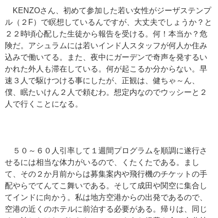
KENZOさん、初めて参加した若い女性がジーザステンプ
ル（２F）で瞑想しているんですが、大丈夫でしょうか？と
２２時頃心配した生徒から報告を受ける。何！本当か？危
険だ。アシュラムには若いインド人スタッフが何人か住み
込みで働いてる。また、夜中にガーデンで奇声を発するい
かれた外人も滞在している。何が起こるか分からない。早
速３人で駆けつける事にしたが、正観は、健ちゃ～ん、
僕、眠たいけん２人で頼むわ。想定内なのでウッシーと２
人で行くことになる。
５０～６０人引率して１週間プログラムを順調に遂行さ
せるには相当な体力がいるので、くたくたである。まし
て、その２か月前からは募集案内や飛行機のチケットの手
配やらでてんてこ舞いである。そして成田や関空に集合し
てインドに向かう。私は地方空港からの出発であるので、
空港の近くのホテルに前泊する必要がある。帰りは、同じ