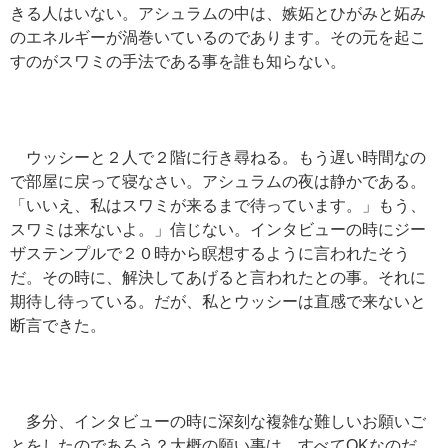
きる人はいない。アシュラムの中は、嫉妬とひがみと妬み
のエネルギーが渦巻いているのであります。その元を起こ
すのがスワミの手法である事を誰も知らない。
ウッシーと２人で２階に行き尋ねる。もう遅い時間なの
で部屋に戻って寝なさい。アシュラムの夜は静かである。
「いいえ、私はスワミが来るまで待っています。」もう、
スワミは来ないよ。」信じない。インタビューの時にジー
ザステンプルで２０時から瞑想するように言われたそう
だ。その時に、解決してあげると言われたとの事。それに
期待し待っている。だが、私とウッシーは直感で来ないと
断言できた。
多分、インタビューの時に深刻な複雑な難しいお願いご
とをしたのであろう？大概の願い事は、すべてOKなのだ