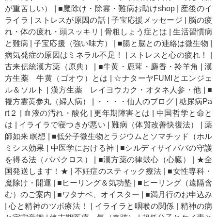
が重苦しい）
|
■魔除け・除霊・難病お助けshop
|
産後のイ
ライラ
|
ストレスが原因の話
|
子宝応援メッセージ
|
脳の疲
れ・体の疲れ・頭スッキリ
|
骨粗しょう症とは
|
生活習慣病
と難病
|
子宝応援（強い味方）
|
■腸と脳との連絡は微生物
|
病気発症の原因はミネラル不足！
|
ストレスと心の疲れ！
|
古来伝統漢方薬（原典）
|
■牛黄・鹿茸・麝香・羚羊角
|
漢
方生薬 牛黄（ゴオウ）とは
|
☆ナターヤFUMIとエンジェ
ル＆ソルト
|
漢方生薬 レイヨウカク・オタネ人参・他
|
■
複方霊黄参丸（婦人病）
|
・・・・仙人のブログ
|
糖尿病Pa
rt２
|
血液の汚れ・酸化
|
更年期障害とは
|
中国哲学と命と
は
|
イライラで寝つきが悪い
|
難病（体質改善快復法）
|
薬
師如来 瞑想
|
■低分子微生物とラジウムとソマチッド（ホル
ミシス効果
|
中医学における神
|
■シルディサイババの守護
を得る法（ババクロス）
|
■漢方薬の律鼓心（心臓）
|
★全
国発送します！★
|
不妊症のスティック療法
|
■女性専科・
魔除け・開運
|
■ヒーリング＆気功塾
|
■ヒーリング（遠隔含
む）のご案内
|
■ワタナベ、オイスター
|
■満月行のお申込み
|
心と精神のツボ療法！
|
イライラと咽喉の関係
|
精神の病