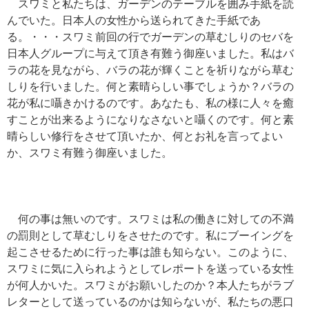
スワミと私たちは、ガーデンのテーブルを囲み手紙を読
んでいた。日本人の女性から送られてきた手紙であ
る。・・・スワミ前回の行でガーデンの草むしりのセバを
日本人グループに与えて頂き有難う御座いました。私はバ
ラの花を見ながら、バラの花が輝くことを祈りながら草む
しりを行いました。何と素晴らしい事でしょうか？バラの
花が私に囁きかけるのです。あなたも、私の様に人々を癒
すことが出来るようになりなさないと囁くのです。何と素
晴らしい修行をさせて頂いたか、何とお礼を言ってよい
か、スワミ有難う御座いました。
何の事は無いのです。スワミは私の働きに対しての不満
の罰則として草むしりをさせたのです。私にブーイングを
起こさせるために行った事は誰も知らない。このように、
スワミに気に入られようとしてレポートを送っている女性
が何人かいた。スワミがお願いしたのか？本人たちがラブ
レターとして送っているのかは知らないが、私たちの悪口