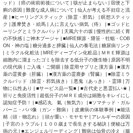
ッド）
|
癌の術前術後について
|
咳が止まらない
|
宿便と下
痢の原因
|
難度な成人病について
|
仙人が考える不妊症と流
産
|
■ヒーリングスティック（除霊・邪気）
|
瞑想スティッ
ク
|
護摩焚き・絵馬
|
人に言えない病気（痔）
|
■ゴッドヒ
ーリングとミラクルパッド
|
天風六十の坂
|
慢性的に続く胃
の不快感
|
ご神木プージャ
|
■MRE輝源・隈笹・牡蛎・COB
ON・神の塩
|
糖分過多と膵臓
|
仙人の養毛法
|
糖尿病リンク
|
ミラクル化粧法
|
MREディープイン化粧品
|
ＭＲＥ輝源は
細胞内に溜まったゴミを除去する低分子の微生物
|
原因不明
の現代病
|
ご入魂・ご開眼
|
除霊用サプリと漢方薬
|
■漢方
薬の霊黄参（肝臓）
|
■漢方薬の霊鹿参（腎臓）
|
■除霊ミラ
クルパッド（除霊・邪気抜き）
|
悪鬼（あっき）・霊障
|
万
物に仏性あり
|
■サービス品一覧■
|
■古代史と悪霊払い★
|
祈りと免疫活性
|
超低分子のＭＲＥ成分は細胞をキレイにし
認知症予防！
|
■感応丸 氣（無気力）
|
■ソマチッド・ガル
バーニ・ババ像（ガン・難病）
|
皮膚病の体験事例
|
■能活
精（頭・物忘れ）
|
頭が重い・モヤモヤ
|
アレルギーの原因
|
子宮のトラブル
|
１００歳まで長生きする秘訣
|
便秘は万
病の元
|
■エンジェルリーディング
|
難病は仙骨の冷え（腸