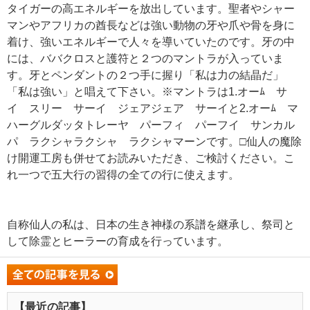
タイガーの高エネルギーを放出しています。聖者やシャー
マンやアフリカの酋長などは強い動物の牙や爪や骨を身に
着け、強いエネルギーで人々を導いていたのです。牙の中
には、ババクロスと護符と２つのマントラが入っていま
す。牙とペンダントの２つ手に握り「私は力の結晶だ」
「私は強い」と唱えて下さい。※マントラは1.オーﾑ サ
イ スリー サーイ ジェアジェア サーイと2.オーﾑ マ
ハーグルダッタトレーヤ パーフィ パーフイ サンカル
パ ラクシャラクシャ ラクシャマーンです。□仙人の魔除
け開運工房も併せてお読みいただき、ご検討ください。こ
れ一つで五大行の習得の全ての行に使えます。
自称仙人の私は、日本の生き神様の系譜を継承し、祭司と
して除霊とヒーラーの育成を行っています。
【最近の記事】