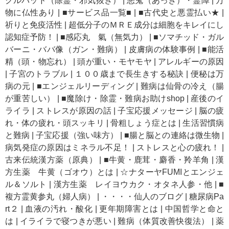
クルパッド（除霊・邪気抜き）
|
悪鬼（あっき）・霊障
|
万
物に仏性あり
|
■サービス品一覧■
|
■古代史と悪霊払い★
|
祈りと免疫活性
|
超低分子のＭＲＥ成分は細胞をキレイにし
認知症予防！
|
■感応丸 氣（無気力）
|
■ソマチッド・ガル
バーニ・ババ像（ガン・難病）
|
皮膚病の体験事例
|
■能活
精（頭・物忘れ）
|
頭が重い・モヤモヤ
|
アレルギーの原因
|
子宮のトラブル
|
１００歳まで長生きする秘訣
|
便秘は万
病の元
|
■エンジェルリーディング
|
難病は仙骨の冷え（腸
が重苦しい）
|
■魔除け・除霊・難病お助けshop
|
産後のイ
ライラ
|
ストレスが原因の話
|
子宝応援メッセージ
|
脳の疲
れ・体の疲れ・頭スッキリ
|
骨粗しょう症とは
|
生活習慣病
と難病
|
子宝応援（強い味方）
|
■腸と脳との連絡は微生物
|
病気発症の原因はミネラル不足！
|
ストレスと心の疲れ！
|
古来伝統漢方薬（原典）
|
■牛黄・鹿茸・麝香・羚羊角
|
漢
方生薬 牛黄（ゴオウ）とは
|
☆ナターヤFUMIとエンジェ
ル＆ソルト
|
漢方生薬 レイヨウカク・オタネ人参・他
|
■
複方霊黄参丸（婦人病）
|
・・・・仙人のブログ
|
糖尿病Pa
rt２
|
血液の汚れ・酸化
|
更年期障害とは
|
中国哲学と命と
は
|
イライラで寝つきが悪い
|
難病（体質改善快復法）
|
薬