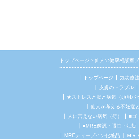
トップページ
仙人の健康相談室
トップページ
気功療
皮膚のトラブル
★ストレスと脳と病気（頭用パ
仙人が考える不妊症
人に言えない病気（痔）
■ゴ
■MRE輝源・隈笹・牡蛎
MREディープイン化粧品
ＭＲ