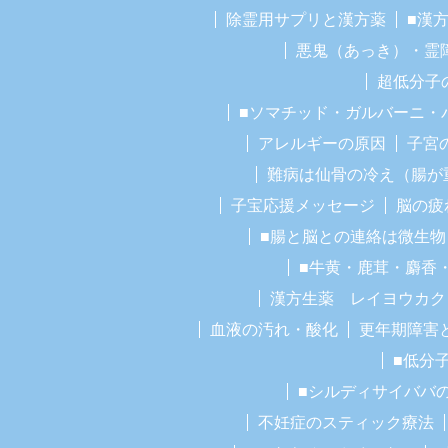
除霊用サプリと漢方薬
■漢
悪鬼（あっき）・霊
超低分子
■ソマチッド・ガルバーニ・
アレルギーの原因
子宮
難病は仙骨の冷え（腸が
子宝応援メッセージ
脳の疲
■腸と脳との連絡は微生物
■牛黄・鹿茸・麝香
漢方生薬 レイヨウカク
血液の汚れ・酸化
更年期障害
■低分
■シルディサイババ
不妊症のスティック療法