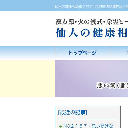
仙人の健康相談室ブログ | 気功療法や難病漢
トップページ
[最近の記事]
NO２１５７・思いがけな