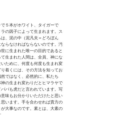
で５本がホワイト、タイガーで
トラの因子によって生まれます。ス
ちは、泥の中（泥凡夫＝どろぼん
にならなければならないのです。汚
の世に生まれた唯一の目的であると
って生まれた人間は、全員、神にな
ないために、何度も何度も生まれ変
どり着くには、その方法を知ってお
偶然ではなく、必然的に、私たち
バ神の生まれ変わりだとヒマラヤで
てババも虎だと言われています。写
の意味もお分かりいただけたと思い
と思います。手を合わせれば貴方の
さが大事なのです。素とは、大素の
す。