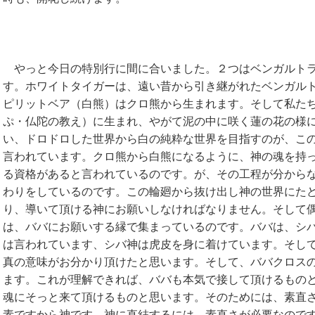
やっと今日の特別行に間に合いました。２つはベンガルトラ
す。ホワイトタイガーは、遠い昔から引き継がれたベンガル
ピリットベア（白熊）はクロ熊から生まれます。そして私た
ぷ・仏陀の教え）に生まれ、やがて泥の中に咲く蓮の花の様
い、ドロドロした世界から白の純粋な世界を目指すのが、こ
言われています。クロ熊から白熊になるように、神の魂を持
る資格があると言われているのです。が、その工程が分から
わりをしているのです。この輪廻から抜け出し神の世界にた
り、導いて頂ける神にお願いしなければなりません。そして
は、ババにお願いする縁で集まっているのです。ババは、シ
は言われています、シバ神は虎皮を身に着けています。そし
真の意味がお分かり頂けたと思います。そして、ババクロス
ます。これが理解できれば、ババも本気で接して頂けるもの
魂にそっと来て頂けるものと思います。そのためには、素直
素ですから神です。神に直結するには、素直さが必要なので