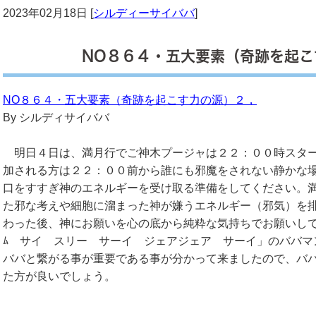
2023年02月18日 [
シルディーサイババ
]
NO８６４・五大要素（奇跡を起こ
NO８６４・五大要素（奇跡を起こす力の源）２，
By シルディサイババ
明日４日は、満月行でご神木プージャは２２：００時スター
加される方は２２：００前から誰にも邪魔をされない静かな
口をすすぎ神のエネルギーを受け取る準備をしてください。
た邪な考えや細胞に溜まった神が嫌うエネルギー（邪気）を
わった後、神にお願いを心の底から純粋な気持ちでお願いし
ﾑ サイ スリー サーイ ジェアジェア サーイ」のババマ
ババと繋がる事が重要である事が分かって来ましたので、バ
た方が良いでしょう。