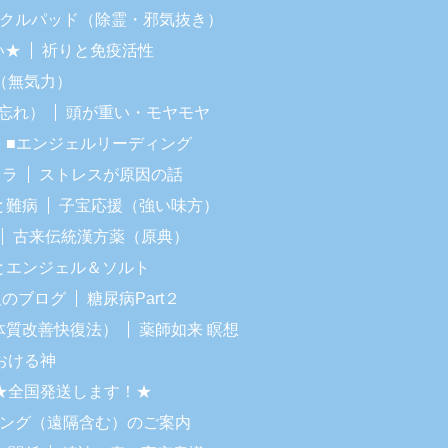
ラクルパッド（除霊・邪気抜き）
い★
祈りと免疫活性
（無気力）
忘れ）
頭が重い・モヤモヤ
■エンジェルリーディング
イラ
ストレスが原因の話
と難病
子宝応援（強い味方）
古来伝統漢方薬（原典）
Iとエンジェル＆ソルト
人のブログ
糖尿病Part２
体質改善快復法）
薬師如来 瞑想
おける神
★全国発送します！★
リング（遠隔含む）のご案内