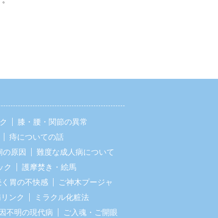
ック
膝・腰・関節の異常
痔についての話
痢の原因
難度な成人病について
ック
護摩焚き・絵馬
続く胃の不快感
ご神木プージャ
病リンク
ミラクル化粧法
因不明の現代病
ご入魂・ご開眼