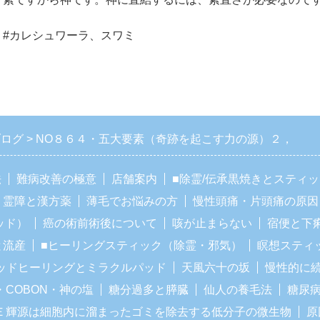
#カレシュワーラ、スワミ
ブログ
NO８６４・五大要素（奇跡を起こす力の源）２，
法
難病改善の極意
店舗案内
■除霊/伝承黒焼きとスティ
霊障と漢方薬
薄毛でお悩みの方
慢性頭痛・片頭痛の原因
ッド）
癌の術前術後について
咳が止まらない
宿便と下
と流産
■ヒーリングスティック（除霊・邪気）
瞑想スティ
ッドヒーリングとミラクルパッド
天風六十の坂
慢性的に
・COBON・神の塩
糖分過多と膵臓
仙人の養毛法
糖尿
Ｅ輝源は細胞内に溜まったゴミを除去する低分子の微生物
原