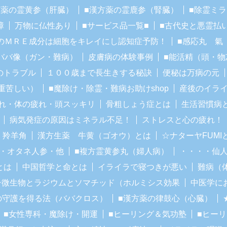
方薬の霊黄参（肝臓）
■漢方薬の霊鹿参（腎臓）
■除霊ミ
障
万物に仏性あり
■サービス品一覧■
■古代史と悪霊払
のＭＲＥ成分は細胞をキレイにし認知症予防！
■感応丸 氣
ババ像（ガン・難病）
皮膚病の体験事例
■能活精（頭・物
のトラブル
１００歳まで長生きする秘訣
便秘は万病の元
重苦しい）
■魔除け・除霊・難病お助けshop
産後のイラ
れ・体の疲れ・頭スッキリ
骨粗しょう症とは
生活習慣病
病気発症の原因はミネラル不足！
ストレスと心の疲れ！
・羚羊角
漢方生薬 牛黄（ゴオウ）とは
☆ナターヤFUM
・オタネ人参・他
■複方霊黄参丸（婦人病）
・・・・仙
とは
中国哲学と命とは
イライラで寝つきが悪い
難病（
子微生物とラジウムとソマチッド（ホルミシス効果
中医学に
の守護を得る法（ババクロス）
■漢方薬の律鼓心（心臓）
■女性専科・魔除け・開運
■ヒーリング＆気功塾
■ヒー