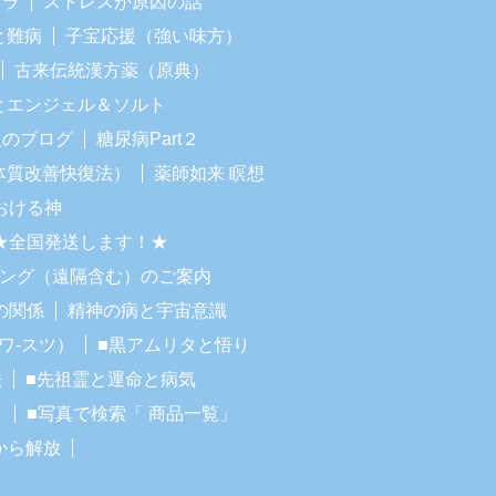
イラ
ストレスが原因の話
と難病
子宝応援（強い味方）
古来伝統漢方薬（原典）
Iとエンジェル＆ソルト
人のブログ
糖尿病Part２
体質改善快復法）
薬師如来 瞑想
おける神
★全国発送します！★
リング（遠隔含む）のご案内
の関係
精神の病と宇宙意識
ワ-スツ）
■黒アムリタと悟り
法
■先祖霊と運命と病気
！
■写真で検索「 商品一覧」
から解放