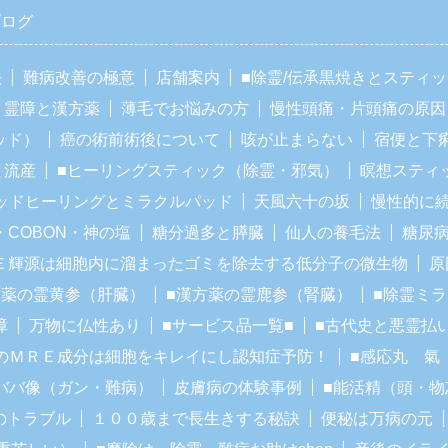
ブログ
法
難病改善の極意
店舗案内
■除霊/伝承黒焼きとスティ
霊障と漢方薬
薄毛でお悩みの方
慢性頭痛・片頭痛の原因
ッド）
癌の術前術後について
咳が止まらない
宿便と下
と流産
■ヒーリングスティック（除霊・邪気）
瞑想スティ
ッドヒーリングとミラクルパッド
天風六十の坂
慢性的に
・COBON・神の塩
糖分過多と膵臓
仙人の養毛法
糖尿
Ｅ輝源は細胞内に溜まったゴミを除去する低分子の微生物
原
方薬の霊黄参（肝臓）
■漢方薬の霊鹿参（腎臓）
■除霊ミ
障
万物に仏性あり
■サービス品一覧■
■古代史と悪霊払
のＭＲＥ成分は細胞をキレイにし認知症予防！
■感応丸 氣
ババ像（ガン・難病）
皮膚病の体験事例
■能活精（頭・物
のトラブル
１００歳まで長生きする秘訣
便秘は万病の元