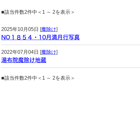
■該当件数2件中＜1 ～ 2を表示＞
2025年10月05日 [
魔除け
]
NO１８５４・10月満月行写真
2022年07月04日 [
魔除け
]
湯布院魔除け地蔵
■該当件数2件中＜1 ～ 2を表示＞