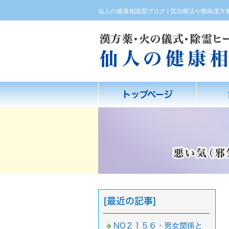
仙人の健康相談室ブログ | 気功療法や難病漢
トップページ
[最近の記事]
NO２１５６・男女関係と