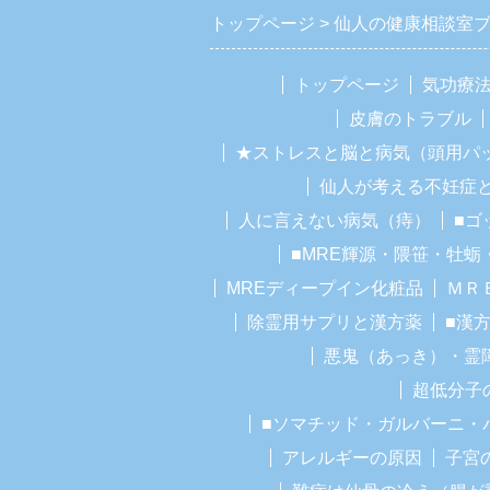
トップページ
仙人の健康相談室
トップページ
気功療
皮膚のトラブル
★ストレスと脳と病気（頭用パ
仙人が考える不妊症
人に言えない病気（痔）
■ゴ
■MRE輝源・隈笹・牡蛎
MREディープイン化粧品
ＭＲ
除霊用サプリと漢方薬
■漢
悪鬼（あっき）・霊
超低分子
■ソマチッド・ガルバーニ・
アレルギーの原因
子宮