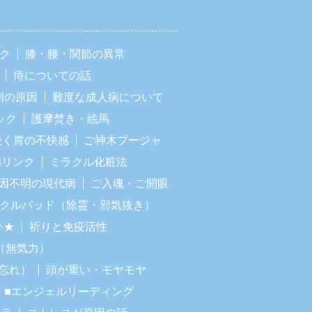
ック
膝・腰・関節の異常
痔についての話
痢の原因
難度な成人病について
ック
護摩焚き・絵馬
続く胃の不快感
ご神木プージャ
病リンク
ミラクル化粧法
因不明の現代病
ご入魂・ご開眼
ラクルパッド（除霊・邪気抜き）
い★
祈りと免疫活性
（無気力）
忘れ）
頭が重い・モヤモヤ
■エンジェルリーディング