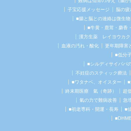
難病は仙骨の冷え（腸が
子宝応援メッセージ
脳の疲
■腸と脳との連絡は微生物
■牛黄・鹿茸・麝香
漢方生薬 レイヨウカク
血液の汚れ・酸化
更年期障害
■低分
■シルディサイババ
不妊症のスティック療法
■ワタナベ、オイスター
終末期医療 氣（奇跡）
超
氣の力で難病改善
急
■初老専科・開運・長寿
■
■DHM