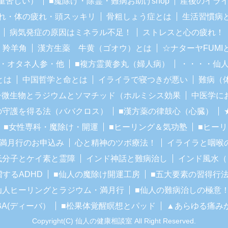
重苦しい）
■魔除け・除霊・難病お助けshop
産後のイラ
れ・体の疲れ・頭スッキリ
骨粗しょう症とは
生活習慣病
病気発症の原因はミネラル不足！
ストレスと心の疲れ！
・羚羊角
漢方生薬 牛黄（ゴオウ）とは
☆ナターヤFUM
・オタネ人参・他
■複方霊黄参丸（婦人病）
・・・・仙
とは
中国哲学と命とは
イライラで寝つきが悪い
難病（
子微生物とラジウムとソマチッド（ホルミシス効果
中医学に
の守護を得る法（ババクロス）
■漢方薬の律鼓心（心臓）
■女性専科・魔除け・開運
■ヒーリング＆気功塾
■ヒー
■満月行のお申込み
心と精神のツボ療法！
イライラと咽喉
低分子とケイ素と霊障
インド神話と難病治し
インド風水（
増するADHD
■仙人の魔除け開運工房
■五大要素の習得行
仙人ヒーリングとラジウム・満月行
■仙人の難病治しの極意
BA(ディーバ）
■松果体覚醒瞑想とパッド
▲あらゆる痛み
Copyright(C) 仙人の健康相談室 All Right Reserved.