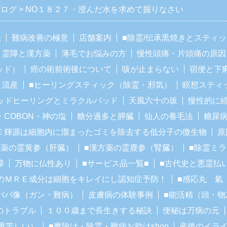
ブログ
NO１８２７・澄んだ水を求めて掘りなさい
法
難病改善の極意
店舗案内
■除霊/伝承黒焼きとスティ
霊障と漢方薬
薄毛でお悩みの方
慢性頭痛・片頭痛の原因
ッド）
癌の術前術後について
咳が止まらない
宿便と下
と流産
■ヒーリングスティック（除霊・邪気）
瞑想スティ
ッドヒーリングとミラクルパッド
天風六十の坂
慢性的に
・COBON・神の塩
糖分過多と膵臓
仙人の養毛法
糖尿
Ｅ輝源は細胞内に溜まったゴミを除去する低分子の微生物
原
方薬の霊黄参（肝臓）
■漢方薬の霊鹿参（腎臓）
■除霊ミ
障
万物に仏性あり
■サービス品一覧■
■古代史と悪霊払
のＭＲＥ成分は細胞をキレイにし認知症予防！
■感応丸 氣
ババ像（ガン・難病）
皮膚病の体験事例
■能活精（頭・物
のトラブル
１００歳まで長生きする秘訣
便秘は万病の元
重苦しい）
■魔除け・除霊・難病お助けshop
産後のイラ