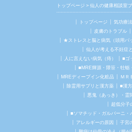
トップページ
仙人の健康相談室
トップページ
気功療
皮膚のトラブル
★ストレスと脳と病気（頭用パ
仙人が考える不妊症
人に言えない病気（痔）
■ゴ
■MRE輝源・隈笹・牡蛎
MREディープイン化粧品
ＭＲ
除霊用サプリと漢方薬
■漢
悪鬼（あっき）・霊
超低分子
■ソマチッド・ガルバーニ・
アレルギーの原因
子宮
難病は仙骨の冷え（腸が