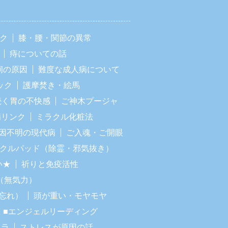
ック
膝・腰・関節の異常
痔についての話
痢の原因
難度な成人病について
ック
護摩焚き・絵馬
続く胃の不快感
ご神木プージャ
病リンク
ミラクル化粧法
因不明の現代病
ご入魂・ご開眼
ラクルパッド（除霊・邪気抜き）
い★
祈りと免疫活性
（無気力）
忘れ）
頭が重い・モヤモヤ
■エンジェルリーディング
イラ
ストレスが原因の話