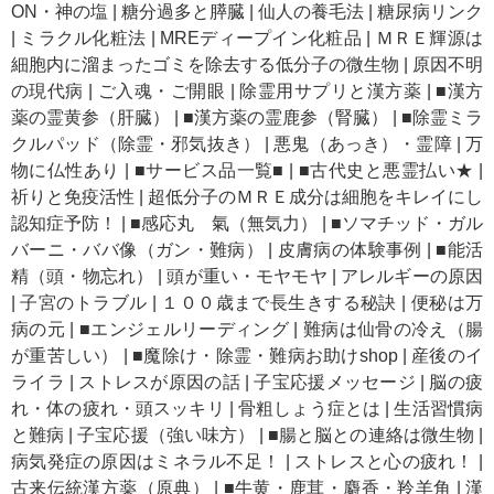
ON・神の塩
|
糖分過多と膵臓
|
仙人の養毛法
|
糖尿病リンク
|
ミラクル化粧法
|
MREディープイン化粧品
|
ＭＲＥ輝源は
細胞内に溜まったゴミを除去する低分子の微生物
|
原因不明
の現代病
|
ご入魂・ご開眼
|
除霊用サプリと漢方薬
|
■漢方
薬の霊黄参（肝臓）
|
■漢方薬の霊鹿参（腎臓）
|
■除霊ミラ
クルパッド（除霊・邪気抜き）
|
悪鬼（あっき）・霊障
|
万
物に仏性あり
|
■サービス品一覧■
|
■古代史と悪霊払い★
|
祈りと免疫活性
|
超低分子のＭＲＥ成分は細胞をキレイにし
認知症予防！
|
■感応丸 氣（無気力）
|
■ソマチッド・ガル
バーニ・ババ像（ガン・難病）
|
皮膚病の体験事例
|
■能活
精（頭・物忘れ）
|
頭が重い・モヤモヤ
|
アレルギーの原因
|
子宮のトラブル
|
１００歳まで長生きする秘訣
|
便秘は万
病の元
|
■エンジェルリーディング
|
難病は仙骨の冷え（腸
が重苦しい）
|
■魔除け・除霊・難病お助けshop
|
産後のイ
ライラ
|
ストレスが原因の話
|
子宝応援メッセージ
|
脳の疲
れ・体の疲れ・頭スッキリ
|
骨粗しょう症とは
|
生活習慣病
と難病
|
子宝応援（強い味方）
|
■腸と脳との連絡は微生物
|
病気発症の原因はミネラル不足！
|
ストレスと心の疲れ！
|
古来伝統漢方薬（原典）
|
■牛黄・鹿茸・麝香・羚羊角
|
漢