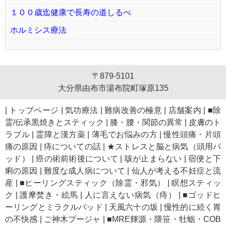
１００歳迄健康で長寿の道しるべ
ホルミシス療法
〒879-5101
大分県由布市湯布院町塚原135
|
トップページ
|
気功療法
|
難病改善の極意
|
店舗案内
|
■除
霊/伝承黒焼きとスティック
|
膝・腰・関節の異常
|
皮膚のト
ラブル
|
霊障と漢方薬
|
薄毛でお悩みの方
|
慢性頭痛・片頭
痛の原因
|
痔についての話
|
★ストレスと脳と病気（頭用パ
ッド）
|
癌の術前術後について
|
咳が止まらない
|
宿便と下
痢の原因
|
難度な成人病について
|
仙人が考える不妊症と流
産
|
■ヒーリングスティック（除霊・邪気）
|
瞑想スティッ
ク
|
護摩焚き・絵馬
|
人に言えない病気（痔）
|
■ゴッドヒ
ーリングとミラクルパッド
|
天風六十の坂
|
慢性的に続く胃
の不快感
|
ご神木プージャ
|
■MRE輝源・隈笹・牡蛎・COB