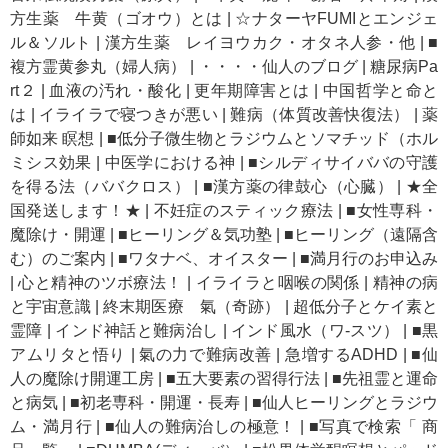
方生薬 牛黄（ゴオウ）とは
|
☆ナターヤFUMIとエンジェ
ル＆ソルト
|
漢方生薬 レイヨウカク・オタネ人参・他
|
■
複方霊黄参丸（婦人病）
|
・・・・仙人のブログ
|
糖尿病Pa
rt２
|
血液の汚れ・酸化
|
更年期障害とは
|
中国哲学と命と
は
|
イライラで寝つきが悪い
|
難病（体質改善快復法）
|
薬
師如来 瞑想
|
■低分子微生物とラジウムとソマチッド（ホル
ミシス効果
|
中医学における神
|
■シルディサイババの守護
を得る法（ババクロス）
|
■漢方薬の律鼓心（心臓）
|
★全
国発送します！★
|
不妊症のスティック療法
|
■女性専科・
魔除け・開運
|
■ヒーリング＆気功塾
|
■ヒーリング（遠隔含
む）のご案内
|
■ワタナベ、オイスター
|
■満月行のお申込み
|
心と精神のツボ療法！
|
イライラと咽喉の関係
|
精神の病
と宇宙意識
|
終末期医療 氣（奇跡）
|
超低分子とケイ素と
霊障
|
インド神話と難病治し
|
インド風水（ワ-スツ）
|
■黒
アムリタと悟り
|
氣の力で難病改善
|
急増するADHD
|
■仙
人の魔除け開運工房
|
■五大要素の習得行法
|
■先祖霊と運命
と病気
|
■初老専科・開運・長寿
|
■仙人ヒーリングとラジウ
ム・満月行
|
■仙人の難病治しの極意！
|
■写真で検索「 商