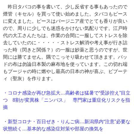
昨日タバコの事を書いて、少し反省する事もあったので
煙管（キセル）を買って使い始めました。タバコもピース
に変えました。ピースはバージニア産でとても香りが良い
ので、周りに少しでも迷惑をかけない気配りです。江戸時
代の大工さんたちは、作業の合間に一服してストレスを除
去していたのに・・・・・ストレス解消や考え事が行き詰
った時（閃きと関係？）の一服は妙薬と思うのですが、世
間には勝てません。隅でこっそり吸わせて頂きます。パッ
ドの布は勿論日本製の麻布地を使っています。この切れ端
もプージャの時に燃やし最高の日本の神が喜ぶ、ビブーテ
ィ（聖灰）を作ります。
・コロナ感染が再び急拡大…高齢者は猛暑で“受診控え”目立
つ 8割が変異株「ニンバス」 専門家は重症化リスクを指
摘
・
新型コロナ・百日ぜき・りんご病…新潟県内“注意”必要な
状態続く…基本的な感染症対策や部屋の換気を