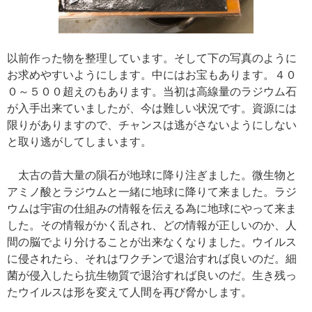
以前作った物を整理しています。そして下の写真のように
お求めやすいようにします。中にはお宝もあります。４０
０～５００超えのもあります。当初は高線量のラジウム石
が入手出来ていましたが、今は難しい状況です。資源には
限りがありますので、チャンスは逃がさないようにしない
と取り逃がしてしまいます。
太古の昔大量の隕石が地球に降り注ぎました。微生物と
アミノ酸とラジウムと一緒に地球に降りて来ました。ラジ
ウムは宇宙の仕組みの情報を伝える為に地球にやって来ま
した。その情報がかく乱され、どの情報が正しいのか、人
間の脳でより分けることが出来なくなりました。ウイルス
に侵されたら、それはワクチンで退治すれば良いのだ。細
菌が侵入したら抗生物質で退治すれば良いのだ。生き残っ
たウイルスは形を変えて人間を再び脅かします。