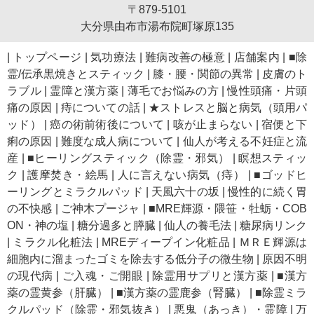
〒879-5101
大分県由布市湯布院町塚原135
|
トップページ
|
気功療法
|
難病改善の極意
|
店舗案内
|
■除
霊/伝承黒焼きとスティック
|
膝・腰・関節の異常
|
皮膚のト
ラブル
|
霊障と漢方薬
|
薄毛でお悩みの方
|
慢性頭痛・片頭
痛の原因
|
痔についての話
|
★ストレスと脳と病気（頭用パ
ッド）
|
癌の術前術後について
|
咳が止まらない
|
宿便と下
痢の原因
|
難度な成人病について
|
仙人が考える不妊症と流
産
|
■ヒーリングスティック（除霊・邪気）
|
瞑想スティッ
ク
|
護摩焚き・絵馬
|
人に言えない病気（痔）
|
■ゴッドヒ
ーリングとミラクルパッド
|
天風六十の坂
|
慢性的に続く胃
の不快感
|
ご神木プージャ
|
■MRE輝源・隈笹・牡蛎・COB
ON・神の塩
|
糖分過多と膵臓
|
仙人の養毛法
|
糖尿病リンク
|
ミラクル化粧法
|
MREディープイン化粧品
|
ＭＲＥ輝源は
細胞内に溜まったゴミを除去する低分子の微生物
|
原因不明
の現代病
|
ご入魂・ご開眼
|
除霊用サプリと漢方薬
|
■漢方
薬の霊黄参（肝臓）
|
■漢方薬の霊鹿参（腎臓）
|
■除霊ミラ
クルパッド（除霊・邪気抜き）
|
悪鬼（あっき）・霊障
|
万