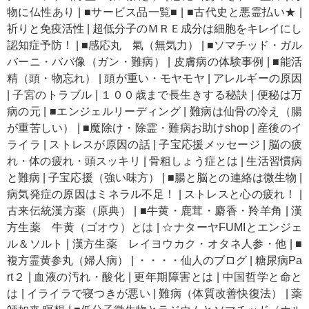
物に仏性あり
|
■サービス品一覧■
|
■古代史と悪霊払い★
|
祈りと免疫活性
|
超低分子のＭＲＥ成分は細胞をキレイにし
認知症予防！
|
■感応丸 氣（無気力）
|
■ソマチッド・ガル
バーニ・ババ像（ガン・難病）
|
皮膚病の体験事例
|
■能活
精（頭・物忘れ）
|
頭が重い・モヤモヤ
|
アレルギーの原因
|
子宮のトラブル
|
１００歳まで長生きする秘訣
|
便秘は万
病の元
|
■エンジェルリーディング
|
難病は仙骨の冷え（腸
が重苦しい）
|
■魔除け・除霊・難病お助けshop
|
産後のイ
ライラ
|
ストレスが原因の話
|
子宝応援メッセージ
|
脳の疲
れ・体の疲れ・頭スッキリ
|
骨粗しょう症とは
|
生活習慣病
と難病
|
子宝応援（強い味方）
|
■腸と脳との連絡は微生物
|
病気発症の原因はミネラル不足！
|
ストレスと心の疲れ！
|
古来伝統漢方薬（原典）
|
■牛黄・鹿茸・麝香・羚羊角
|
漢
方生薬 牛黄（ゴオウ）とは
|
☆ナターヤFUMIとエンジェ
ル＆ソルト
|
漢方生薬 レイヨウカク・オタネ人参・他
|
■
複方霊黄参丸（婦人病）
|
・・・・仙人のブログ
|
糖尿病Pa
rt２
|
血液の汚れ・酸化
|
更年期障害とは
|
中国哲学と命と
は
|
イライラで寝つきが悪い
|
難病（体質改善快復法）
|
薬