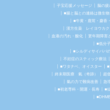
子宝応援メッセージ
脳の疲
■腸と脳との連絡は微生物
■牛黄・鹿茸・麝香
漢方生薬 レイヨウカク
血液の汚れ・酸化
更年期障害
■低分
■シルディサイババ
不妊症のスティック療法
■ワタナベ、オイスター
終末期医療 氣（奇跡）
超
氣の力で難病改善
急
■初老専科・開運・長寿
■
■DHM