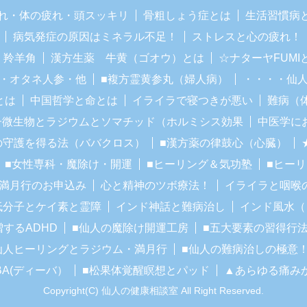
れ・体の疲れ・頭スッキリ
骨粗しょう症とは
生活習慣病
病気発症の原因はミネラル不足！
ストレスと心の疲れ！
・羚羊角
漢方生薬 牛黄（ゴオウ）とは
☆ナターヤFUM
・オタネ人参・他
■複方霊黄参丸（婦人病）
・・・・仙
とは
中国哲学と命とは
イライラで寝つきが悪い
難病（
子微生物とラジウムとソマチッド（ホルミシス効果
中医学に
の守護を得る法（ババクロス）
■漢方薬の律鼓心（心臓）
■女性専科・魔除け・開運
■ヒーリング＆気功塾
■ヒー
■満月行のお申込み
心と精神のツボ療法！
イライラと咽喉
低分子とケイ素と霊障
インド神話と難病治し
インド風水（
増するADHD
■仙人の魔除け開運工房
■五大要素の習得行
仙人ヒーリングとラジウム・満月行
■仙人の難病治しの極意
BA(ディーバ）
■松果体覚醒瞑想とパッド
▲あらゆる痛み
Copyright(C) 仙人の健康相談室 All Right Reserved.