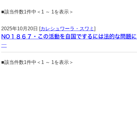
■該当件数1件中＜1 ～ 1を表示＞
2025年10月20日 [
カレシュワーラ・スワミ
]
NO１８６７・この活動を自国でするには法的な問題
―
■該当件数1件中＜1 ～ 1を表示＞