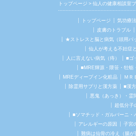
トップページ
仙人の健康相談室
トップページ
気功療
皮膚のトラブル
★ストレスと脳と病気（頭用パ
仙人が考える不妊症
人に言えない病気（痔）
■ゴ
■MRE輝源・隈笹・牡蛎
MREディープイン化粧品
ＭＲ
除霊用サプリと漢方薬
■漢
悪鬼（あっき）・霊
超低分子
■ソマチッド・ガルバーニ・
アレルギーの原因
子宮
難病は仙骨の冷え（腸が