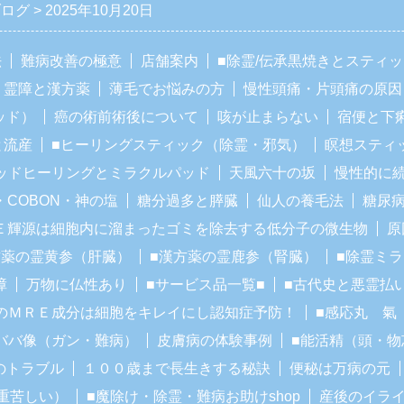
ブログ
2025年10月20日
法
難病改善の極意
店舗案内
■除霊/伝承黒焼きとスティ
霊障と漢方薬
薄毛でお悩みの方
慢性頭痛・片頭痛の原因
ッド）
癌の術前術後について
咳が止まらない
宿便と下
と流産
■ヒーリングスティック（除霊・邪気）
瞑想スティ
ッドヒーリングとミラクルパッド
天風六十の坂
慢性的に
・COBON・神の塩
糖分過多と膵臓
仙人の養毛法
糖尿
Ｅ輝源は細胞内に溜まったゴミを除去する低分子の微生物
原
方薬の霊黄参（肝臓）
■漢方薬の霊鹿参（腎臓）
■除霊ミ
障
万物に仏性あり
■サービス品一覧■
■古代史と悪霊払
のＭＲＥ成分は細胞をキレイにし認知症予防！
■感応丸 氣
ババ像（ガン・難病）
皮膚病の体験事例
■能活精（頭・物
のトラブル
１００歳まで長生きする秘訣
便秘は万病の元
重苦しい）
■魔除け・除霊・難病お助けshop
産後のイラ