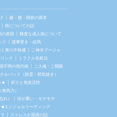
ック
膝・腰・関節の異常
痔についての話
痢の原因
難度な成人病について
ック
護摩焚き・絵馬
続く胃の不快感
ご神木プージャ
病リンク
ミラクル化粧法
因不明の現代病
ご入魂・ご開眼
ラクルパッド（除霊・邪気抜き）
い★
祈りと免疫活性
（無気力）
忘れ）
頭が重い・モヤモヤ
■エンジェルリーディング
イラ
ストレスが原因の話