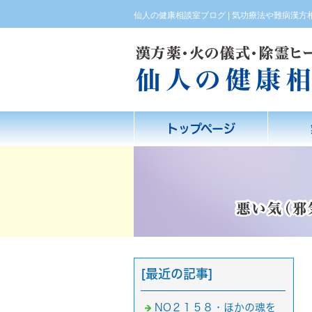
仙人の健康相談室ブログ | 気功療法や難病漢
トップページ
[最近の記事]
NO２１５８・ほかの魂を