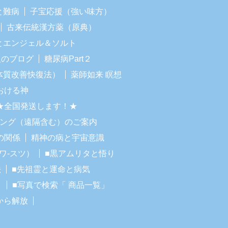
と難病
子宝応援（強い味方）
古来伝統漢方薬（原典）
Iとエンジェル＆ソルト
人のブログ
糖尿病Part２
体質改善快復法）
薬師如来 瞑想
おける神
★全国発送します！★
リング（遠隔含む）のご案内
の関係
精神の病と宇宙意識
ワ-スツ）
■黒アムリタと悟り
法
■先祖霊と運命と病気
！
■写真で検索「 商品一覧」
から解放