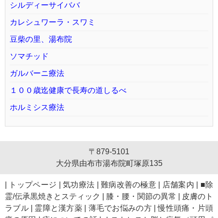
シルディーサイババ
カレシュワーラ・スワミ
豆柴の里、湯布院
ソマチッド
ガルバーニ療法
１００歳迄健康で長寿の道しるべ
ホルミシス療法
〒879-5101
大分県由布市湯布院町塚原135
|
トップページ
|
気功療法
|
難病改善の極意
|
店舗案内
|
■除
霊/伝承黒焼きとスティック
|
膝・腰・関節の異常
|
皮膚のト
ラブル
|
霊障と漢方薬
|
薄毛でお悩みの方
|
慢性頭痛・片頭