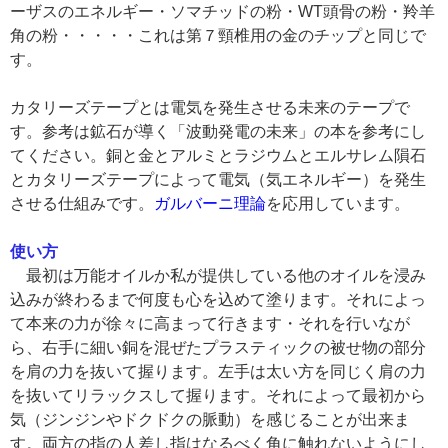
ーザスのエネルギー・ソマチッドの粉・WT頭骨の粉・羚羊
角の粉・・・・・これは第７頸椎用の金のチップと同じで
す。
カタリーズテープとは電気を発生させる未来のテープで
す。参考は鉱石が導く「波動発電の未来」の本を参考にし
てください。銅と金とアルミとラジウムとエルサレム隕石
とカタリーズテープによって電気（気エネルギー）を発生
させる仕組みです。
ガルバーニ理論
を応用しています。
使い方
最初は万能オイルか私が提供している他のオイルを浸み
込みが終わるまで何度も心を込めて塗ります。それによっ
て本来の力が徐々に高まって行きます・それを行いなが
ら、右手に細い銅を混ぜたプラスティックの被せ物の部分
を肩の力を抜いて握ります。左手は太い方を同じく肩の力
を抜いてリラックスして握ります。それによって最初から
気（ジンジンやドクドクの脈動）を感じることが出来ま
す。両方の指の人差し指はなるべく角に触れないようにし