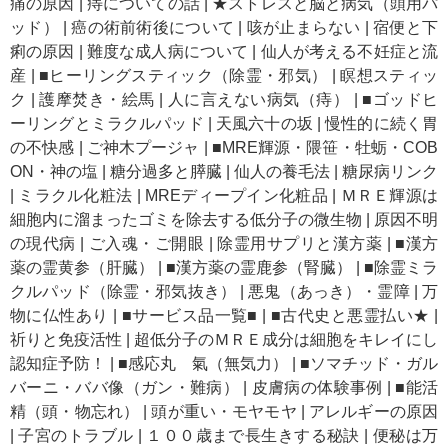
痛の原因
|
痔についての話
|
★ストレスと脳と病気（頭用パ
ッド）
|
癌の術前術後について
|
咳が止まらない
|
宿便と下
痢の原因
|
難度な成人病について
|
仙人が考える不妊症と流
産
|
■ヒーリングスティック（除霊・邪気）
|
瞑想スティッ
ク
|
護摩焚き・絵馬
|
人に言えない病気（痔）
|
■ゴッドヒ
ーリングとミラクルパッド
|
天風六十の坂
|
慢性的に続く胃
の不快感
|
ご神木プージャ
|
■MRE輝源・隈笹・牡蛎・COB
ON・神の塩
|
糖分過多と膵臓
|
仙人の養毛法
|
糖尿病リンク
|
ミラクル化粧法
|
MREディープイン化粧品
|
ＭＲＥ輝源は
細胞内に溜まったゴミを除去する低分子の微生物
|
原因不明
の現代病
|
ご入魂・ご開眼
|
除霊用サプリと漢方薬
|
■漢方
薬の霊黄参（肝臓）
|
■漢方薬の霊鹿参（腎臓）
|
■除霊ミラ
クルパッド（除霊・邪気抜き）
|
悪鬼（あっき）・霊障
|
万
物に仏性あり
|
■サービス品一覧■
|
■古代史と悪霊払い★
|
祈りと免疫活性
|
超低分子のＭＲＥ成分は細胞をキレイにし
認知症予防！
|
■感応丸 氣（無気力）
|
■ソマチッド・ガル
バーニ・ババ像（ガン・難病）
|
皮膚病の体験事例
|
■能活
精（頭・物忘れ）
|
頭が重い・モヤモヤ
|
アレルギーの原因
|
子宮のトラブル
|
１００歳まで長生きする秘訣
|
便秘は万