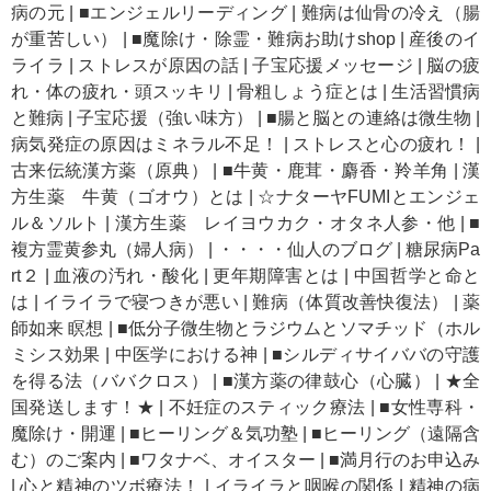
病の元
|
■エンジェルリーディング
|
難病は仙骨の冷え（腸
が重苦しい）
|
■魔除け・除霊・難病お助けshop
|
産後のイ
ライラ
|
ストレスが原因の話
|
子宝応援メッセージ
|
脳の疲
れ・体の疲れ・頭スッキリ
|
骨粗しょう症とは
|
生活習慣病
と難病
|
子宝応援（強い味方）
|
■腸と脳との連絡は微生物
|
病気発症の原因はミネラル不足！
|
ストレスと心の疲れ！
|
古来伝統漢方薬（原典）
|
■牛黄・鹿茸・麝香・羚羊角
|
漢
方生薬 牛黄（ゴオウ）とは
|
☆ナターヤFUMIとエンジェ
ル＆ソルト
|
漢方生薬 レイヨウカク・オタネ人参・他
|
■
複方霊黄参丸（婦人病）
|
・・・・仙人のブログ
|
糖尿病Pa
rt２
|
血液の汚れ・酸化
|
更年期障害とは
|
中国哲学と命と
は
|
イライラで寝つきが悪い
|
難病（体質改善快復法）
|
薬
師如来 瞑想
|
■低分子微生物とラジウムとソマチッド（ホル
ミシス効果
|
中医学における神
|
■シルディサイババの守護
を得る法（ババクロス）
|
■漢方薬の律鼓心（心臓）
|
★全
国発送します！★
|
不妊症のスティック療法
|
■女性専科・
魔除け・開運
|
■ヒーリング＆気功塾
|
■ヒーリング（遠隔含
む）のご案内
|
■ワタナベ、オイスター
|
■満月行のお申込み
|
心と精神のツボ療法！
|
イライラと咽喉の関係
|
精神の病