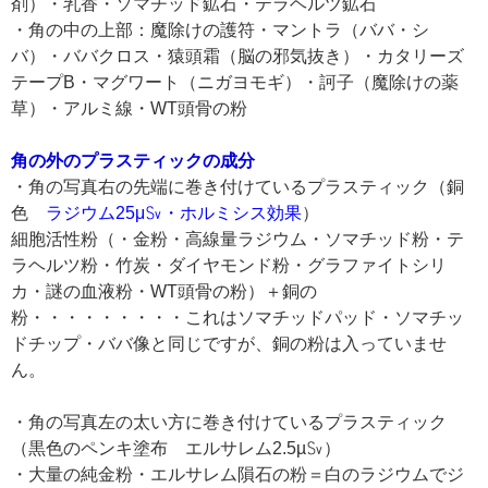
剤）・乳香・ソマチッド鉱石・テラヘルツ鉱石
・角の中の上部：魔除けの護符・マントラ（ババ・シ
バ）・ババクロス・猿頭霜（脳の邪気抜き）・カタリーズ
テープB・マグワート（ニガヨモギ）・訶子（魔除けの薬
草）・アルミ線・WT頭骨の粉
角の外のプラスティックの成分
・角の写真右の先端に巻き付けているプラスティック（銅
色
ラジウム25μ㏜・ホルミシス効果
）
細胞活性粉（・金粉・高線量ラジウム・ソマチッド粉・テ
ラヘルツ粉・竹炭・ダイヤモンド粉・グラファイトシリ
カ・謎の血液粉・WT頭骨の粉）＋銅の
粉・・・・・・・・・これはソマチッドパッド・ソマチッ
ドチップ・ババ像と同じですが、銅の粉は入っていませ
ん。
・角の写真左の太い方に巻き付けているプラスティック
（黒色のペンキ塗布 エルサレム2.5µ㏜）
・大量の純金粉・エルサレム隕石の粉＝白のラジウムでジ