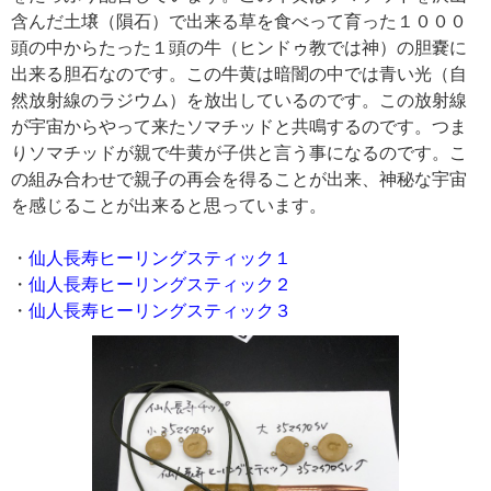
含んだ土壌（隕石）で出来る草を食べって育った１０００
頭の中からたった１頭の牛（ヒンドゥ教では神）の胆嚢に
出来る胆石なのです。この牛黄は暗闇の中では青い光（自
然放射線のラジウム）を放出しているのです。この放射線
が宇宙からやって来たソマチッドと共鳴するのです。つま
りソマチッドが親で牛黄が子供と言う事になるのです。こ
の組み合わせで親子の再会を得ることが出来、神秘な宇宙
を感じることが出来ると思っています。
・
仙人長寿ヒーリングスティック１
・
仙人長寿ヒーリングスティック２
・
仙人長寿ヒーリングスティック３