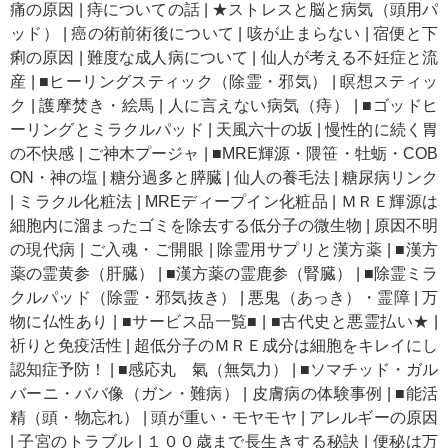
痛の原因
|
痔についての話
|
★ストレスと脳と病気（頭用パ
ッド）
|
癌の術前術後について
|
咳が止まらない
|
宿便と下
痢の原因
|
難度な成人病について
|
仙人が考える不妊症と流
産
|
■ヒーリングスティック（除霊・邪気）
|
瞑想スティッ
ク
|
護摩焚き・絵馬
|
人に言えない病気（痔）
|
■ゴッドヒ
ーリングとミラクルパッド
|
天風六十の坂
|
慢性的に続く胃
の不快感
|
ご神木プージャ
|
■MRE輝源・隈笹・牡蛎・COB
ON・神の塩
|
糖分過多と膵臓
|
仙人の養毛法
|
糖尿病リンク
|
ミラクル化粧法
|
MREディープイン化粧品
|
ＭＲＥ輝源は
細胞内に溜まったゴミを除去する低分子の微生物
|
原因不明
の現代病
|
ご入魂・ご開眼
|
除霊用サプリと漢方薬
|
■漢方
薬の霊黄参（肝臓）
|
■漢方薬の霊鹿参（腎臓）
|
■除霊ミラ
クルパッド（除霊・邪気抜き）
|
悪鬼（あっき）・霊障
|
万
物に仏性あり
|
■サービス品一覧■
|
■古代史と悪霊払い★
|
祈りと免疫活性
|
超低分子のＭＲＥ成分は細胞をキレイにし
認知症予防！
|
■感応丸 氣（無気力）
|
■ソマチッド・ガル
バーニ・ババ像（ガン・難病）
|
皮膚病の体験事例
|
■能活
精（頭・物忘れ）
|
頭が重い・モヤモヤ
|
アレルギーの原因
|
子宮のトラブル
|
１００歳まで長生きする秘訣
|
便秘は万