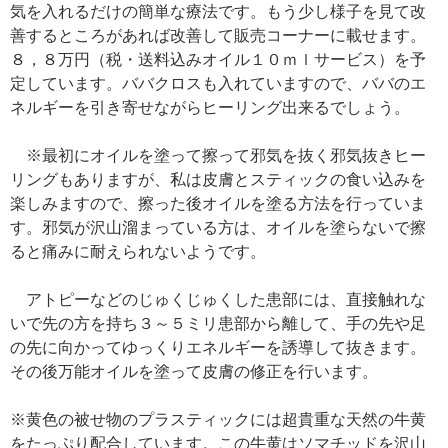
気を入れるだけの簡単な療法です。もう少し様子を見て改
善するところがあれば改善して販売コーナーに載せます。
８，８万円（税・送料込みオイル１０ｍｌサービス）を予
定しています。ババクロスも入れていますので、ババのエ
ネルギーを引き寄せながらヒーリング出来るでしょう。
※最初にオイルを塗って擦って邪気を抜く邪気抜きヒー
リングもありますが、私は皮膚とスティックの食い込みを
楽しみますので、擦った後オイルを塗る方法を行っていま
す。邪気が沢山溜まっている方は、オイルを塗らないで擦
ると痛みに耐えられないようです。
アトピーなどのじゅくじゅくした患部には、直接触れな
いで先の方を持ち３～５ミリ患部から離して、手の先や足
の先に向かってゆっくりエネルギーを誘導して抜きます。
その後万能オイルを塗って皮膚の修正を行います。
※黄色の被せ物のプラスティックには超貴重な天然の牛黄
をたっぷり配合しています。この牛黄はソマチッドを沢山