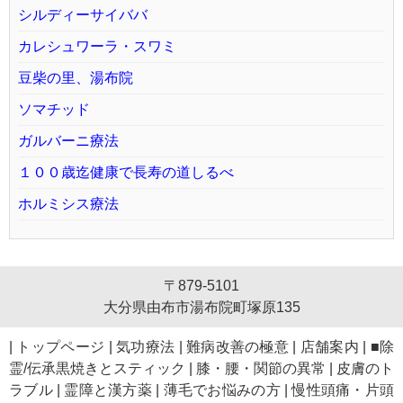
シルディーサイババ
カレシュワーラ・スワミ
豆柴の里、湯布院
ソマチッド
ガルバーニ療法
１００歳迄健康で長寿の道しるべ
ホルミシス療法
〒879-5101
大分県由布市湯布院町塚原135
|
トップページ
|
気功療法
|
難病改善の極意
|
店舗案内
|
■除
霊/伝承黒焼きとスティック
|
膝・腰・関節の異常
|
皮膚のト
ラブル
|
霊障と漢方薬
|
薄毛でお悩みの方
|
慢性頭痛・片頭