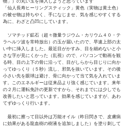
物」）の丸い玉を挿入しようと思っています
「仙人長寿ヒーリングスティック」黄色（実物は黄土色）
の被せ物は持ちやく、手になじませ、気を感じやすくする
為に、わざと凸凹にしています。
ソマチッド鉱石（超々微量ラジウム・カリウム４０・テ
ラヘルツ波を常時放出）の玉が届いたので、早速上部の太
い中に挿入しました。最近目がかすみ、目を細めないと小
さな字が見にくかった（乱視）ので、パソコンで動画を観
る時、目の上下の骨に沿って、目がしらから目じりに向か
ってゆっくり（５秒）流し、邪気を抜いています。その後
小さい先を眼球は避け、骨に向かって当て気を入れていま
す。このエネルギーは従来品より強く感じています。来年
の２月に運転免許の更新ですから、それまでには少しでも
改善したいと思っています。効果を感じていますが、あわ
てずゆっくり行います。
最初に擦って目以外は万能オイル（昨日閃きで、皮膚病
に効果がある龍血樹の樹液を追加しました）を塗り刺して