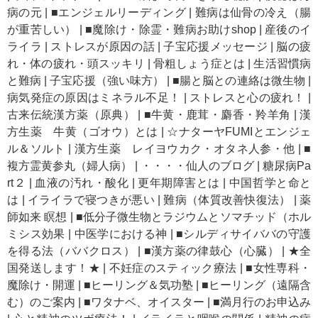
病の元
|
■エンジェルリーディング
|
難病は仙骨の冷え（腸
が重苦しい）
|
■魔除け・除霊・難病お助けshop
|
産後のイ
ライラ
|
ストレスが原因の話
|
子宝応援メッセージ
|
脳の疲
れ・体の疲れ・頭スッキリ
|
骨粗しょう症とは
|
生活習慣病
と難病
|
子宝応援（強い味方）
|
■腸と脳との連絡は微生物
|
病気発症の原因はミネラル不足！
|
ストレスと心の疲れ！
|
古来伝統漢方薬（原典）
|
■牛黄・鹿茸・麝香・羚羊角
|
漢
方生薬 牛黄（ゴオウ）とは
|
☆ナターヤFUMIとエンジェ
ル＆ソルト
|
漢方生薬 レイヨウカク・オタネ人参・他
|
■
複方霊黄参丸（婦人病）
|
・・・・仙人のブログ
|
糖尿病Pa
rt２
|
血液の汚れ・酸化
|
更年期障害とは
|
中国哲学と命と
は
|
イライラで寝つきが悪い
|
難病（体質改善快復法）
|
薬
師如来 瞑想
|
■低分子微生物とラジウムとソマチッド（ホル
ミシス効果
|
中医学における神
|
■シルディサイババの守護
を得る法（ババクロス）
|
■漢方薬の律鼓心（心臓）
|
★全
国発送します！★
|
不妊症のスティック療法
|
■女性専科・
魔除け・開運
|
■ヒーリング＆気功塾
|
■ヒーリング（遠隔含
む）のご案内
|
■ワタナベ、オイスター
|
■満月行のお申込み