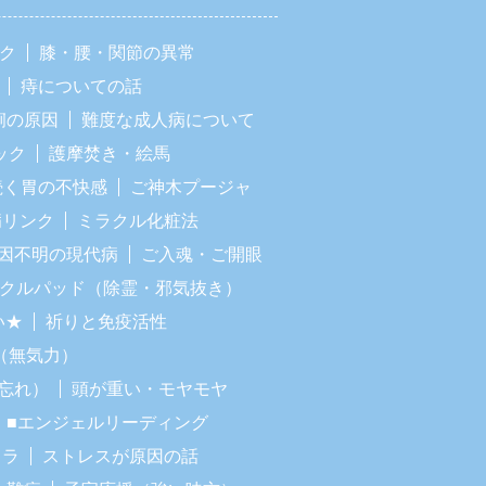
ック
膝・腰・関節の異常
痔についての話
痢の原因
難度な成人病について
ック
護摩焚き・絵馬
続く胃の不快感
ご神木プージャ
病リンク
ミラクル化粧法
因不明の現代病
ご入魂・ご開眼
ラクルパッド（除霊・邪気抜き）
い★
祈りと免疫活性
（無気力）
忘れ）
頭が重い・モヤモヤ
■エンジェルリーディング
イラ
ストレスが原因の話