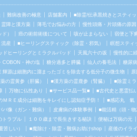
法
難病改善の極意
店舗案内
■除霊/伝承黒焼きとスティ
霊障と漢方薬
薄毛でお悩みの方
慢性頭痛・片頭痛の原因
ッド）
癌の術前術後について
咳が止まらない
宿便と下
と流産
■ヒーリングスティック（除霊・邪気）
瞑想スティ
ッドヒーリングとミラクルパッド
天風六十の坂
慢性的に
・COBON・神の塩
糖分過多と膵臓
仙人の養毛法
糖尿
Ｅ輝源は細胞内に溜まったゴミを除去する低分子の微生物
原
方薬の霊黄参（肝臓）
■漢方薬の霊鹿参（腎臓）
■除霊ミ
障
万物に仏性あり
■サービス品一覧■
■古代史と悪霊払
のＭＲＥ成分は細胞をキレイにし認知症予防！
■感応丸 氣
ババ像（ガン・難病）
皮膚病の体験事例
■能活精（頭・物
のトラブル
１００歳まで長生きする秘訣
便秘は万病の元
重苦しい）
■魔除け・除霊・難病お助けshop
産後のイラ