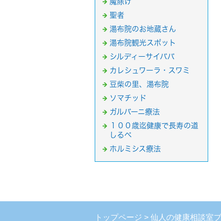
魔除け
聖者
湯布院のお地蔵さん
湯布院観光スポット
シルディーサイババ
カレシュワーラ・スワミ
豆柴の里、湯布院
ソマチッド
ガルバーニ療法
１００歳迄健康で長寿の道
しるべ
ホルミシス療法
トップページ
仙人の健康相談室