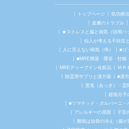
トップページ
気功療
皮膚のトラブル
★ストレスと脳と病気（頭用パ
仙人が考える不妊症
人に言えない病気（痔）
■ゴ
■MRE輝源・隈笹・牡蛎
MREディープイン化粧品
ＭＲ
除霊用サプリと漢方薬
■漢
悪鬼（あっき）・霊
超低分子
■ソマチッド・ガルバーニ・
アレルギーの原因
子宮
難病は仙骨の冷え（腸が