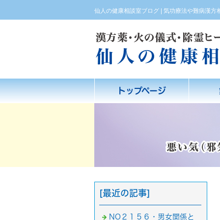
仙人の健康相談室ブログ | 気功療法や難病漢
トップページ
[最近の記事]
NO２１５６・男女関係と