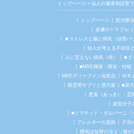
トップページ
仙人の健康相談室
トップページ
気功療
皮膚のトラブル
★ストレスと脳と病気（頭用パ
仙人が考える不妊症
人に言えない病気（痔）
■ゴ
■MRE輝源・隈笹・牡蛎
MREディープイン化粧品
ＭＲ
除霊用サプリと漢方薬
■漢
悪鬼（あっき）・霊
超低分子
■ソマチッド・ガルバーニ・
アレルギーの原因
子宮
難病は仙骨の冷え（腸が