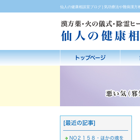
仙人の健康相談室ブログ | 気功療法や難病漢
トップページ
[最近の記事]
NO２１５８・ほかの魂を