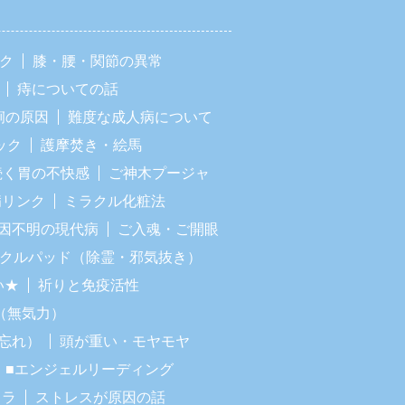
ック
膝・腰・関節の異常
痔についての話
痢の原因
難度な成人病について
ック
護摩焚き・絵馬
続く胃の不快感
ご神木プージャ
病リンク
ミラクル化粧法
因不明の現代病
ご入魂・ご開眼
ラクルパッド（除霊・邪気抜き）
い★
祈りと免疫活性
（無気力）
忘れ）
頭が重い・モヤモヤ
■エンジェルリーディング
イラ
ストレスが原因の話