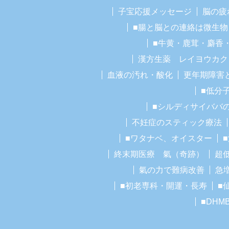
子宝応援メッセージ
脳の疲
■腸と脳との連絡は微生物
■牛黄・鹿茸・麝香
漢方生薬 レイヨウカク
血液の汚れ・酸化
更年期障害
■低分
■シルディサイババ
不妊症のスティック療法
■ワタナベ、オイスター
終末期医療 氣（奇跡）
超
氣の力で難病改善
急
■初老専科・開運・長寿
■
■DHM