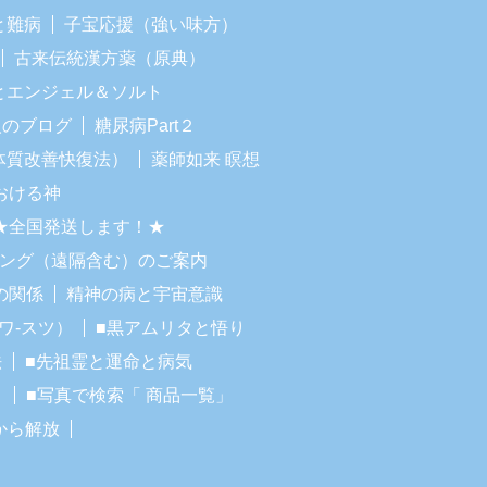
と難病
子宝応援（強い味方）
古来伝統漢方薬（原典）
Iとエンジェル＆ソルト
人のブログ
糖尿病Part２
体質改善快復法）
薬師如来 瞑想
おける神
★全国発送します！★
リング（遠隔含む）のご案内
の関係
精神の病と宇宙意識
ワ-スツ）
■黒アムリタと悟り
法
■先祖霊と運命と病気
！
■写真で検索「 商品一覧」
から解放