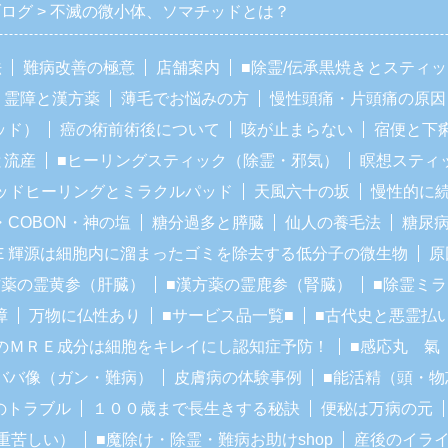
ブログ
不滅の微小体、ソマチッドとは？
法
難病改善の極意
店舗案内
■除霊/伝承黒焼きとスティ
霊障と漢方薬
薄毛でお悩みの方
慢性頭痛・片頭痛の原因
ッド）
癌の術前術後について
咳が止まらない
宿便と下
と流産
■ヒーリングスティック（除霊・邪気）
瞑想スティ
ッドヒーリングとミラクルパッド
天風六十の坂
慢性的に
・COBON・神の塩
糖分過多と膵臓
仙人の養毛法
糖尿
Ｅ輝源は細胞内に溜まったゴミを除去する低分子の微生物
原
方薬の霊黄参（肝臓）
■漢方薬の霊鹿参（腎臓）
■除霊ミ
障
万物に仏性あり
■サービス品一覧■
■古代史と悪霊払
のＭＲＥ成分は細胞をキレイにし認知症予防！
■感応丸 氣
ババ像（ガン・難病）
皮膚病の体験事例
■能活精（頭・物
のトラブル
１００歳まで長生きする秘訣
便秘は万病の元
重苦しい）
■魔除け・除霊・難病お助けshop
産後のイラ