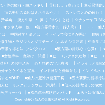
れ・体の疲れ・頭スッキリ
骨粗しょう症とは
生活習慣病
病気発症の原因はミネラル不足！
ストレスと心の疲れ！
・羚羊角
漢方生薬 牛黄（ゴオウ）とは
☆ナターヤFUM
・オタネ人参・他
■複方霊黄参丸（婦人病）
・・・・仙
とは
中国哲学と命とは
イライラで寝つきが悪い
難病（
子微生物とラジウムとソマチッド（ホルミシス効果
中医学に
の守護を得る法（ババクロス）
■漢方薬の律鼓心（心臓）
■女性専科・魔除け・開運
■ヒーリング＆気功塾
■ヒー
■満月行のお申込み
心と精神のツボ療法！
イライラと咽喉
低分子とケイ素と霊障
インド神話と難病治し
インド風水（
増するADHD
■仙人の魔除け開運工房
■五大要素の習得行
仙人ヒーリングとラジウム・満月行
■仙人の難病治しの極意
BA(ディーバ）
■松果体覚醒瞑想とパッド
▲あらゆる痛み
Copyright(C) 仙人の健康相談室 All Right Reserved.