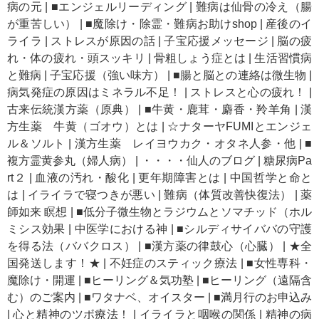
病の元
|
■エンジェルリーディング
|
難病は仙骨の冷え（腸
が重苦しい）
|
■魔除け・除霊・難病お助けshop
|
産後のイ
ライラ
|
ストレスが原因の話
|
子宝応援メッセージ
|
脳の疲
れ・体の疲れ・頭スッキリ
|
骨粗しょう症とは
|
生活習慣病
と難病
|
子宝応援（強い味方）
|
■腸と脳との連絡は微生物
|
病気発症の原因はミネラル不足！
|
ストレスと心の疲れ！
|
古来伝統漢方薬（原典）
|
■牛黄・鹿茸・麝香・羚羊角
|
漢
方生薬 牛黄（ゴオウ）とは
|
☆ナターヤFUMIとエンジェ
ル＆ソルト
|
漢方生薬 レイヨウカク・オタネ人参・他
|
■
複方霊黄参丸（婦人病）
|
・・・・仙人のブログ
|
糖尿病Pa
rt２
|
血液の汚れ・酸化
|
更年期障害とは
|
中国哲学と命と
は
|
イライラで寝つきが悪い
|
難病（体質改善快復法）
|
薬
師如来 瞑想
|
■低分子微生物とラジウムとソマチッド（ホル
ミシス効果
|
中医学における神
|
■シルディサイババの守護
を得る法（ババクロス）
|
■漢方薬の律鼓心（心臓）
|
★全
国発送します！★
|
不妊症のスティック療法
|
■女性専科・
魔除け・開運
|
■ヒーリング＆気功塾
|
■ヒーリング（遠隔含
む）のご案内
|
■ワタナベ、オイスター
|
■満月行のお申込み
|
心と精神のツボ療法！
|
イライラと咽喉の関係
|
精神の病