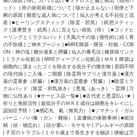
痛の原因
|
痔についての話
|
★ストレスと脳と病気（頭用パ
ッド）
|
癌の術前術後について
|
咳が止まらない
|
宿便と下
痢の原因
|
難度な成人病について
|
仙人が考える不妊症と流
産
|
■ヒーリングスティック（除霊・邪気）
|
瞑想スティッ
ク
|
護摩焚き・絵馬
|
人に言えない病気（痔）
|
■ゴッドヒ
ーリングとミラクルパッド
|
天風六十の坂
|
慢性的に続く胃
の不快感
|
ご神木プージャ
|
■MRE輝源・隈笹・牡蛎・COB
ON・神の塩
|
糖分過多と膵臓
|
仙人の養毛法
|
糖尿病リンク
|
ミラクル化粧法
|
MREディープイン化粧品
|
ＭＲＥ輝源は
細胞内に溜まったゴミを除去する低分子の微生物
|
原因不明
の現代病
|
ご入魂・ご開眼
|
除霊用サプリと漢方薬
|
■漢方
薬の霊黄参（肝臓）
|
■漢方薬の霊鹿参（腎臓）
|
■除霊ミラ
クルパッド（除霊・邪気抜き）
|
悪鬼（あっき）・霊障
|
万
物に仏性あり
|
■サービス品一覧■
|
■古代史と悪霊払い★
|
祈りと免疫活性
|
超低分子のＭＲＥ成分は細胞をキレイにし
認知症予防！
|
■感応丸 氣（無気力）
|
■ソマチッド・ガル
バーニ・ババ像（ガン・難病）
|
皮膚病の体験事例
|
■能活
精（頭・物忘れ）
|
頭が重い・モヤモヤ
|
アレルギーの原因
|
子宮のトラブル
|
１００歳まで長生きする秘訣
|
便秘は万