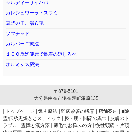
シルディーサイババ
カレシュワーラ・スワミ
豆柴の里、湯布院
ソマチッド
ガルバーニ療法
１００歳迄健康で長寿の道しるべ
ホルミシス療法
〒879-5101
大分県由布市湯布院町塚原135
|
トップページ
|
気功療法
|
難病改善の極意
|
店舗案内
|
■除
霊/伝承黒焼きとスティック
|
膝・腰・関節の異常
|
皮膚のト
ラブル
|
霊障と漢方薬
|
薄毛でお悩みの方
|
慢性頭痛・片頭