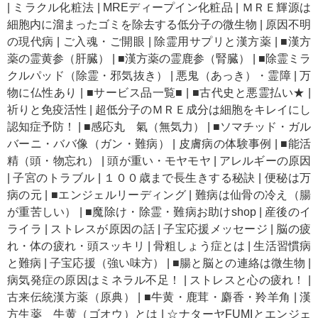
|
ミラクル化粧法
|
MREディープイン化粧品
|
ＭＲＥ輝源は
細胞内に溜まったゴミを除去する低分子の微生物
|
原因不明
の現代病
|
ご入魂・ご開眼
|
除霊用サプリと漢方薬
|
■漢方
薬の霊黄参（肝臓）
|
■漢方薬の霊鹿参（腎臓）
|
■除霊ミラ
クルパッド（除霊・邪気抜き）
|
悪鬼（あっき）・霊障
|
万
物に仏性あり
|
■サービス品一覧■
|
■古代史と悪霊払い★
|
祈りと免疫活性
|
超低分子のＭＲＥ成分は細胞をキレイにし
認知症予防！
|
■感応丸 氣（無気力）
|
■ソマチッド・ガル
バーニ・ババ像（ガン・難病）
|
皮膚病の体験事例
|
■能活
精（頭・物忘れ）
|
頭が重い・モヤモヤ
|
アレルギーの原因
|
子宮のトラブル
|
１００歳まで長生きする秘訣
|
便秘は万
病の元
|
■エンジェルリーディング
|
難病は仙骨の冷え（腸
が重苦しい）
|
■魔除け・除霊・難病お助けshop
|
産後のイ
ライラ
|
ストレスが原因の話
|
子宝応援メッセージ
|
脳の疲
れ・体の疲れ・頭スッキリ
|
骨粗しょう症とは
|
生活習慣病
と難病
|
子宝応援（強い味方）
|
■腸と脳との連絡は微生物
|
病気発症の原因はミネラル不足！
|
ストレスと心の疲れ！
|
古来伝統漢方薬（原典）
|
■牛黄・鹿茸・麝香・羚羊角
|
漢
方生薬 牛黄（ゴオウ）とは
|
☆ナターヤFUMIとエンジェ