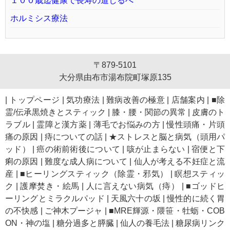
１００歳迄健康で長寿の道しるべ
ホルミシス療法
〒879-5101
大分県由布市湯布院町塚原135
|
トップページ
|
気功療法
|
難病改善の極意
|
店舗案内
|
■除
霊/伝承黒焼きとスティック
|
膝・腰・関節の異常
|
皮膚のト
ラブル
|
霊障と漢方薬
|
薄毛でお悩みの方
|
慢性頭痛・片頭
痛の原因
|
痔についての話
|
★ストレスと脳と病気（頭用パ
ッド）
|
癌の術前術後について
|
咳が止まらない
|
宿便と下
痢の原因
|
難度な成人病について
|
仙人が考える不妊症と流
産
|
■ヒーリングスティック（除霊・邪気）
|
瞑想スティッ
ク
|
護摩焚き・絵馬
|
人に言えない病気（痔）
|
■ゴッドヒ
ーリングとミラクルパッド
|
天風六十の坂
|
慢性的に続く胃
の不快感
|
ご神木プージャ
|
■MRE輝源・隈笹・牡蛎・COB
ON・神の塩
|
糖分過多と膵臓
|
仙人の養毛法
|
糖尿病リンク