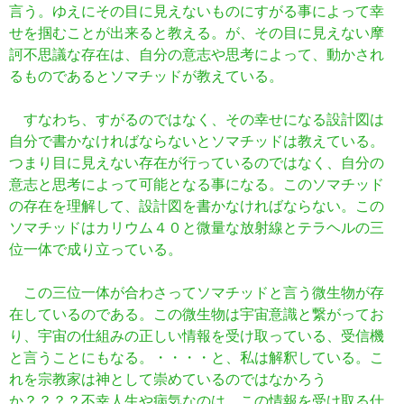
言う。ゆえにその目に見えないものにすがる事によって幸
せを掴むことが出来ると教える。が、その目に見えない摩
訶不思議な存在は、自分の意志や思考によって、動かされ
るものであるとソマチッドが教えている。
すなわち、すがるのではなく、その幸せになる設計図は
自分で書かなければならないとソマチッドは教えている。
つまり目に見えない存在が行っているのではなく、自分の
意志と思考によって可能となる事になる。このソマチッド
の存在を理解して、設計図を書かなければならない。この
ソマチッドはカリウム４０と微量な放射線とテラヘルの三
位一体で成り立っている。
この三位一体が合わさってソマチッドと言う微生物が存
在しているのである。この微生物は宇宙意識と繋がってお
り、宇宙の仕組みの正しい情報を受け取っている、受信機
と言うことにもなる。・・・・と、私は解釈している。こ
れを宗教家は神として崇めているのではなかろう
か？？？？不幸人生や病気なのは、この情報を受け取る仕