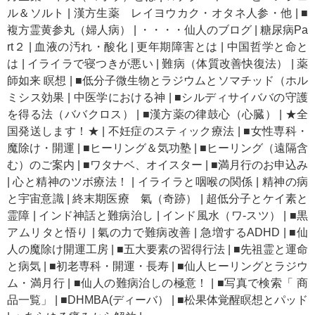
ル＆ソルト
|
漢方生薬 レイヨウカク・オタネ人参・他
|
■
複方霊黄参丸（婦人病）
|
・・・・仙人のブログ
|
糖尿病Pa
rt２
|
血液の汚れ・酸化
|
更年期障害とは
|
中国哲学と命と
は
|
イライラで寝つきが悪い
|
難病（体質改善快復法）
|
薬
師如来 瞑想
|
■低分子微生物とラジウムとソマチッド（ホル
ミシス効果
|
中医学における神
|
■シルディサイババの守護
を得る法（ババクロス）
|
■漢方薬の律鼓心（心臓）
|
★全
国発送します！★
|
不妊症のスティック療法
|
■女性専科・
魔除け・開運
|
■ヒーリング＆気功塾
|
■ヒーリング（遠隔含
む）のご案内
|
■ワタナベ、オイスター
|
■満月行のお申込み
|
心と精神のツボ療法！
|
イライラと咽喉の関係
|
精神の病
と宇宙意識
|
終末期医療 氣（奇跡）
|
超低分子とケイ素と
霊障
|
インド神話と難病治し
|
インド風水（ワ-スツ）
|
■黒
アムリタと悟り
|
氣の力で難病改善
|
急増するADHD
|
■仙
人の魔除け開運工房
|
■五大要素の習得行法
|
■先祖霊と運命
と病気
|
■初老専科・開運・長寿
|
■仙人ヒーリングとラジウ
ム・満月行
|
■仙人の難病治しの極意！
|
■写真で検索「 商
品一覧」
|
■DHMBA(ディーバ）
|
■松果体覚醒瞑想とパッド