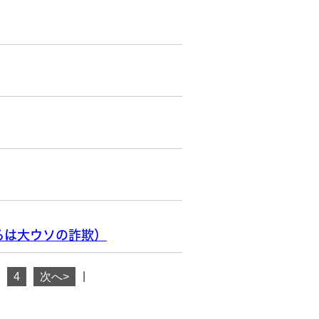
るは大ウソの詐欺）
|
4
次へ>