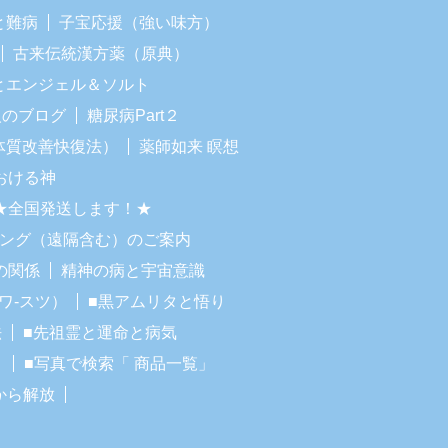
と難病
子宝応援（強い味方）
古来伝統漢方薬（原典）
Iとエンジェル＆ソルト
人のブログ
糖尿病Part２
体質改善快復法）
薬師如来 瞑想
おける神
★全国発送します！★
リング（遠隔含む）のご案内
の関係
精神の病と宇宙意識
ワ-スツ）
■黒アムリタと悟り
法
■先祖霊と運命と病気
！
■写真で検索「 商品一覧」
から解放