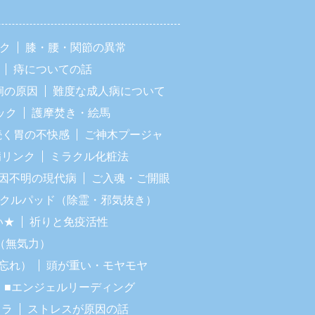
ック
膝・腰・関節の異常
痔についての話
痢の原因
難度な成人病について
ック
護摩焚き・絵馬
続く胃の不快感
ご神木プージャ
病リンク
ミラクル化粧法
因不明の現代病
ご入魂・ご開眼
ラクルパッド（除霊・邪気抜き）
い★
祈りと免疫活性
（無気力）
忘れ）
頭が重い・モヤモヤ
■エンジェルリーディング
イラ
ストレスが原因の話