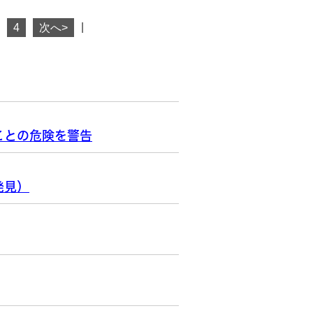
|
4
次へ>
ことの危険を警告
発見）