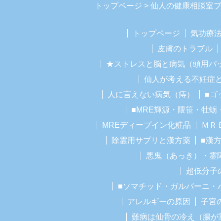
トップページ
仙人の健康相談室
トップページ
気功療
皮膚のトラブル
★ストレスと脳と病気（頭用パ
仙人が考える不妊症
人に言えない病気（痔）
■ゴ
■MRE輝源・隈笹・牡蛎
MREディープイン化粧品
ＭＲ
除霊用サプリと漢方薬
■漢
悪鬼（あっき）・霊
超低分子
■ソマチッド・ガルバーニ・
アレルギーの原因
子宮
難病は仙骨の冷え（腸が