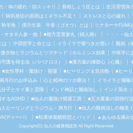
れ・体の疲れ・頭スッキリ
骨粗しょう症とは
生活習慣病
病気発症の原因はミネラル不足！
ストレスと心の疲れ！
・羚羊角
漢方生薬 牛黄（ゴオウ）とは
☆ナターヤFUM
・オタネ人参・他
■複方霊黄参丸（婦人病）
・・・・仙
とは
中国哲学と命とは
イライラで寝つきが悪い
難病（
子微生物とラジウムとソマチッド（ホルミシス効果
中医学に
の守護を得る法（ババクロス）
■漢方薬の律鼓心（心臓）
■女性専科・魔除け・開運
■ヒーリング＆気功塾
■ヒー
■満月行のお申込み
心と精神のツボ療法！
イライラと咽喉
低分子とケイ素と霊障
インド神話と難病治し
インド風水（
増するADHD
■仙人の魔除け開運工房
■五大要素の習得行
仙人ヒーリングとラジウム・満月行
■仙人の難病治しの極意
BA(ディーバ）
■松果体覚醒瞑想とパッド
▲あらゆる痛み
Copyright(C) 仙人の健康相談室 All Right Reserved.