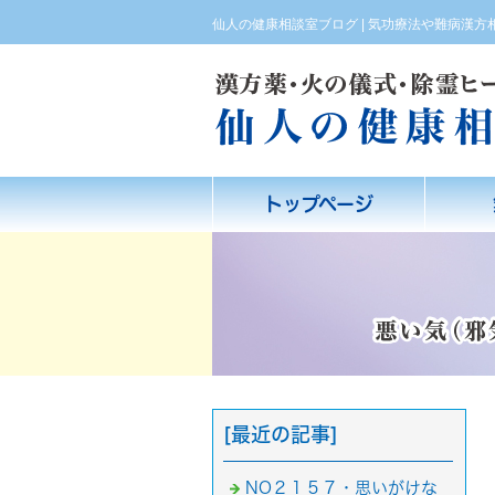
仙人の健康相談室ブログ | 気功療法や難病漢
トップページ
[最近の記事]
NO２１５７・思いがけな