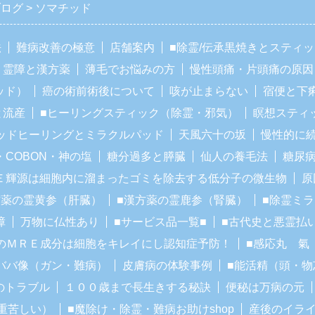
ブログ
ソマチッド
法
難病改善の極意
店舗案内
■除霊/伝承黒焼きとスティ
霊障と漢方薬
薄毛でお悩みの方
慢性頭痛・片頭痛の原因
ッド）
癌の術前術後について
咳が止まらない
宿便と下
と流産
■ヒーリングスティック（除霊・邪気）
瞑想スティ
ッドヒーリングとミラクルパッド
天風六十の坂
慢性的に
・COBON・神の塩
糖分過多と膵臓
仙人の養毛法
糖尿
Ｅ輝源は細胞内に溜まったゴミを除去する低分子の微生物
原
方薬の霊黄参（肝臓）
■漢方薬の霊鹿参（腎臓）
■除霊ミ
障
万物に仏性あり
■サービス品一覧■
■古代史と悪霊払
のＭＲＥ成分は細胞をキレイにし認知症予防！
■感応丸 氣
ババ像（ガン・難病）
皮膚病の体験事例
■能活精（頭・物
のトラブル
１００歳まで長生きする秘訣
便秘は万病の元
重苦しい）
■魔除け・除霊・難病お助けshop
産後のイラ