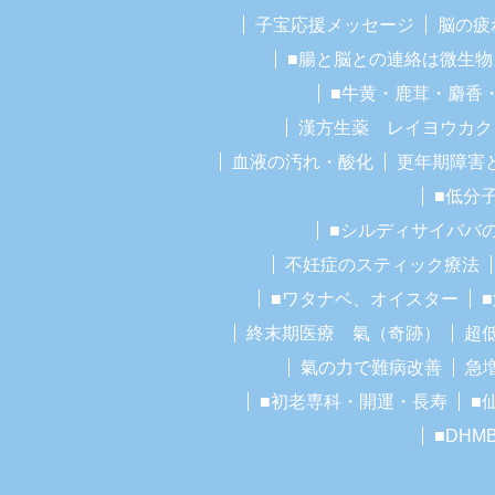
子宝応援メッセージ
脳の疲
■腸と脳との連絡は微生物
■牛黄・鹿茸・麝香
漢方生薬 レイヨウカク
血液の汚れ・酸化
更年期障害
■低分
■シルディサイババ
不妊症のスティック療法
■ワタナベ、オイスター
終末期医療 氣（奇跡）
超
氣の力で難病改善
急
■初老専科・開運・長寿
■
■DHM