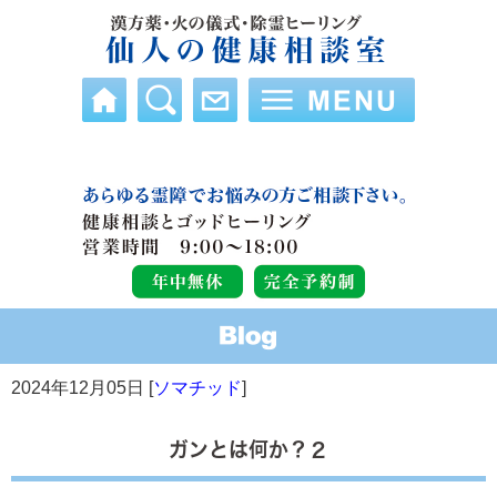
食べ物から血を造る
をガン治癒の重要な「場」としている
腸
が、それと同時に「気」の重要性も指摘しているのだ。">
2024年12月05日 [
ソマチッド
]
ガンとは何か？２