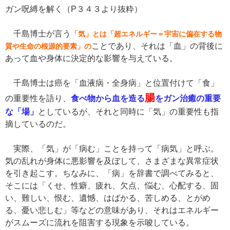
ガン呪縛を解く（P３４３より抜粋）
千島博士が言う
「気」とは「超エネルギー＝宇宙に偏在する物
ことであり、それは「血」の背後に
質や生命の根源的要素」の
あって血や身体に決定的な影響を与えている。
千島博士は癌を「血液病・全身病」と位置付けて「食」
腸
の重要性を語り、
食べ物から血を造る
をガン治癒の重要
な「場」
としているが、それと同時に「気」の重要性も指
摘しているのだ。
実際、「気」が「病む」ことを持って「病気」と呼ぶ。
気の乱れが身体に悪影響を及ぼして、さまざまな異常症状
を引き起こす。ちなみに、「病」を辞書で調べてみると、
そこには「くせ、性癖、疲れ、欠点、悩む、心配する、固
い、難しい、恨む、遺憾、はばかる、苦しめる、とがめ
る、憂い悲しむ」等などの意味があり、それはエネルギー
がスムーズに流れを阻害する現象を示唆している。