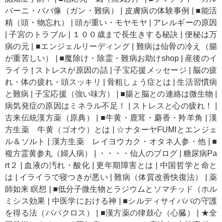
バーニ・ババ像（ガン・難病）
|
皮膚病の体験事例
|
■能活
精（頭・物忘れ）
|
頭が重い・モヤモヤ
|
アレルギーの原因
|
子宮のトラブル
|
１００歳まで長生きする秘訣
|
便秘は万
病の元
|
■エンジェルリーディング
|
難病は仙骨の冷え（腸
が重苦しい）
|
■魔除け・除霊・難病お助けshop
|
産後のイ
ライラ
|
ストレスが原因の話
|
子宝応援メッセージ
|
脳の疲
れ・体の疲れ・頭スッキリ
|
骨粗しょう症とは
|
生活習慣病
と難病
|
子宝応援（強い味方）
|
■腸と脳との連絡は微生物
|
病気発症の原因はミネラル不足！
|
ストレスと心の疲れ！
|
古来伝統漢方薬（原典）
|
■牛黄・鹿茸・麝香・羚羊角
|
漢
方生薬 牛黄（ゴオウ）とは
|
☆ナターヤFUMIとエンジェ
ル＆ソルト
|
漢方生薬 レイヨウカク・オタネ人参・他
|
■
複方霊黄参丸（婦人病）
|
・・・・仙人のブログ
|
糖尿病Pa
rt２
|
血液の汚れ・酸化
|
更年期障害とは
|
中国哲学と命と
は
|
イライラで寝つきが悪い
|
難病（体質改善快復法）
|
薬
師如来 瞑想
|
■低分子微生物とラジウムとソマチッド（ホル
ミシス効果
|
中医学における神
|
■シルディサイババの守護
を得る法（ババクロス）
|
■漢方薬の律鼓心（心臓）
|
★全