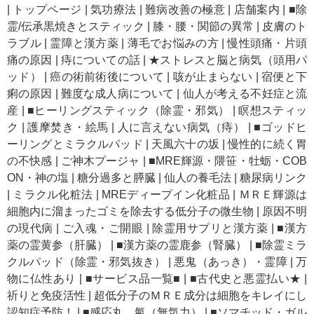
|
トップページ
|
気功療法
|
難病改善の極意
|
店舗案内
|
■除
霊/伝承黒焼きとスティック
|
膝・腰・関節の異常
|
皮膚のト
ラブル
|
霊障と漢方薬
|
薄毛でお悩みの方
|
慢性頭痛・片頭
痛の原因
|
痔についての話
|
★ストレスと脳と病気（頭用パ
ッド）
|
癌の術前術後について
|
咳が止まらない
|
宿便と下
痢の原因
|
難度な成人病について
|
仙人が考える不妊症と流
産
|
■ヒーリングスティック（除霊・邪気）
|
瞑想スティッ
ク
|
護摩焚き・絵馬
|
人に言えない病気（痔）
|
■ゴッドヒ
ーリングとミラクルパッド
|
天風六十の坂
|
慢性的に続く胃
の不快感
|
ご神木プージャ
|
■MRE輝源・隈笹・牡蛎・COB
ON・神の塩
|
糖分過多と膵臓
|
仙人の養毛法
|
糖尿病リンク
|
ミラクル化粧法
|
MREディープイン化粧品
|
ＭＲＥ輝源は
細胞内に溜まったゴミを除去する低分子の微生物
|
原因不明
の現代病
|
ご入魂・ご開眼
|
除霊用サプリと漢方薬
|
■漢方
薬の霊黄参（肝臓）
|
■漢方薬の霊鹿参（腎臓）
|
■除霊ミラ
クルパッド（除霊・邪気抜き）
|
悪鬼（あっき）・霊障
|
万
物に仏性あり
|
■サービス品一覧■
|
■古代史と悪霊払い★
|
祈りと免疫活性
|
超低分子のＭＲＥ成分は細胞をキレイにし
認知症予防！
|
■感応丸 氣（無気力）
|
■ソマチッド・ガル