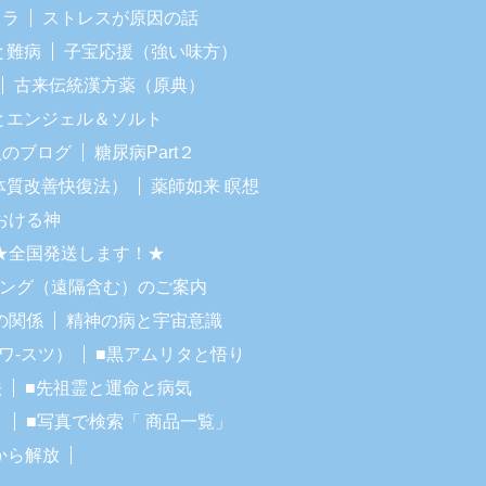
イラ
ストレスが原因の話
と難病
子宝応援（強い味方）
古来伝統漢方薬（原典）
Iとエンジェル＆ソルト
人のブログ
糖尿病Part２
体質改善快復法）
薬師如来 瞑想
おける神
★全国発送します！★
リング（遠隔含む）のご案内
の関係
精神の病と宇宙意識
ワ-スツ）
■黒アムリタと悟り
法
■先祖霊と運命と病気
！
■写真で検索「 商品一覧」
から解放