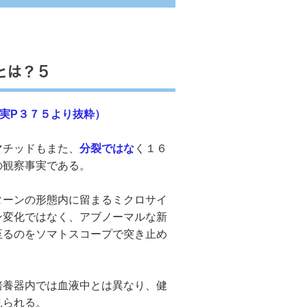
とは？５
実P３７５より抜粋）
マチッドもまた、
分裂ではな
く１６
の観察事実である。
ーンの形態内に留まるミクロサイ
ン変化ではなく、アブノーマルな新
至るのをソマトスコープで突き止め
養器内では血液中とは異なり、健
見られる。