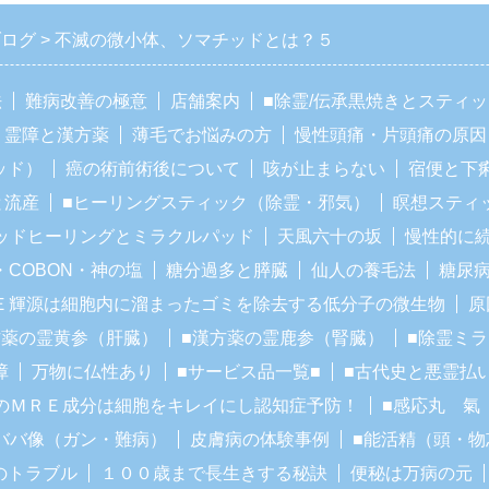
ブログ
不滅の微小体、ソマチッドとは？５
法
難病改善の極意
店舗案内
■除霊/伝承黒焼きとスティ
霊障と漢方薬
薄毛でお悩みの方
慢性頭痛・片頭痛の原因
ッド）
癌の術前術後について
咳が止まらない
宿便と下
と流産
■ヒーリングスティック（除霊・邪気）
瞑想スティ
ッドヒーリングとミラクルパッド
天風六十の坂
慢性的に
・COBON・神の塩
糖分過多と膵臓
仙人の養毛法
糖尿
Ｅ輝源は細胞内に溜まったゴミを除去する低分子の微生物
原
方薬の霊黄参（肝臓）
■漢方薬の霊鹿参（腎臓）
■除霊ミ
障
万物に仏性あり
■サービス品一覧■
■古代史と悪霊払
のＭＲＥ成分は細胞をキレイにし認知症予防！
■感応丸 氣
ババ像（ガン・難病）
皮膚病の体験事例
■能活精（頭・物
のトラブル
１００歳まで長生きする秘訣
便秘は万病の元