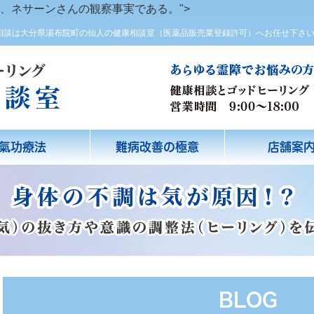
、ネサーンさんの観察事実である。">
方相談は大分県湯布院町の仙人の健康相談室（医薬品販売業登録許可）へお任せ下さ
氣功療法
難病改善の極意
店舗案
BLOG