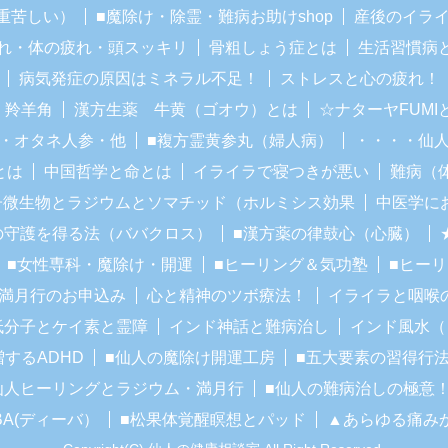
重苦しい）
■魔除け・除霊・難病お助けshop
産後のイラ
れ・体の疲れ・頭スッキリ
骨粗しょう症とは
生活習慣病
病気発症の原因はミネラル不足！
ストレスと心の疲れ！
・羚羊角
漢方生薬 牛黄（ゴオウ）とは
☆ナターヤFUM
・オタネ人参・他
■複方霊黄参丸（婦人病）
・・・・仙
とは
中国哲学と命とは
イライラで寝つきが悪い
難病（
子微生物とラジウムとソマチッド（ホルミシス効果
中医学に
の守護を得る法（ババクロス）
■漢方薬の律鼓心（心臓）
■女性専科・魔除け・開運
■ヒーリング＆気功塾
■ヒー
■満月行のお申込み
心と精神のツボ療法！
イライラと咽喉
低分子とケイ素と霊障
インド神話と難病治し
インド風水（
増するADHD
■仙人の魔除け開運工房
■五大要素の習得行
仙人ヒーリングとラジウム・満月行
■仙人の難病治しの極意
BA(ディーバ）
■松果体覚醒瞑想とパッド
▲あらゆる痛み