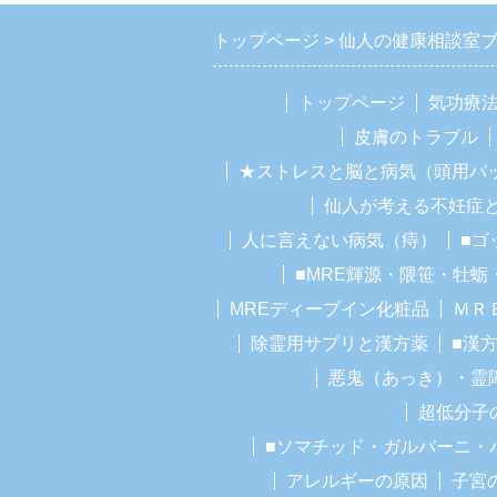
トップページ
仙人の健康相談室
トップページ
気功療
皮膚のトラブル
★ストレスと脳と病気（頭用パ
仙人が考える不妊症
人に言えない病気（痔）
■ゴ
■MRE輝源・隈笹・牡蛎
MREディープイン化粧品
ＭＲ
除霊用サプリと漢方薬
■漢
悪鬼（あっき）・霊
超低分子
■ソマチッド・ガルバーニ・
アレルギーの原因
子宮