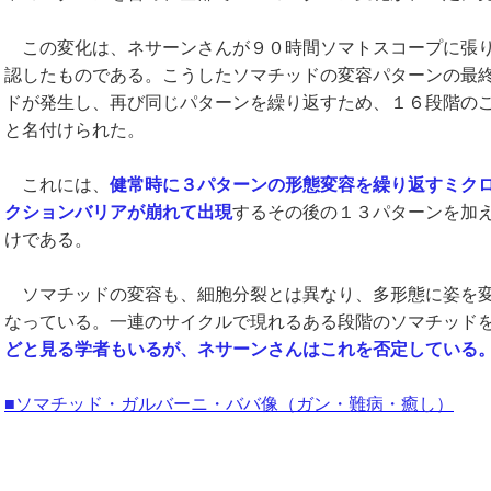
この変化は、ネサーンさんが９０時間ソマトスコープに張り
認したものである。こうしたソマチッドの変容パターンの最
ドが発生し、再び同じパターンを繰り返すため、１６段階の
と名付けられた。
これには、
健常時に３パターンの形態変容を繰り返すミク
クションバリアが崩れて出現
するその後の１３パターンを加
けである。
ソマチッドの変容も、細胞分裂とは異なり、多形態に姿を変
なっている。一連のサイクルで現れるある段階のソマチッド
どと見る学者もいるが、ネサーンさんはこれを否定している
■ソマチッド・ガルバーニ・ババ像（ガン・難病・癒し）