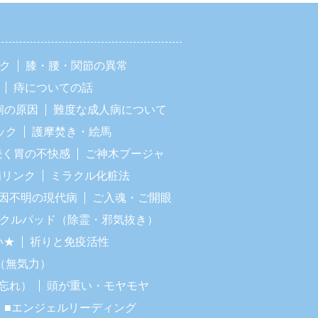
ック
膝・腰・関節の異常
痔についての話
痢の原因
難度な成人病について
ック
護摩焚き・絵馬
続く胃の不快感
ご神木プージャ
病リンク
ミラクル化粧法
因不明の現代病
ご入魂・ご開眼
ラクルパッド（除霊・邪気抜き）
い★
祈りと免疫活性
（無気力）
忘れ）
頭が重い・モヤモヤ
■エンジェルリーディング