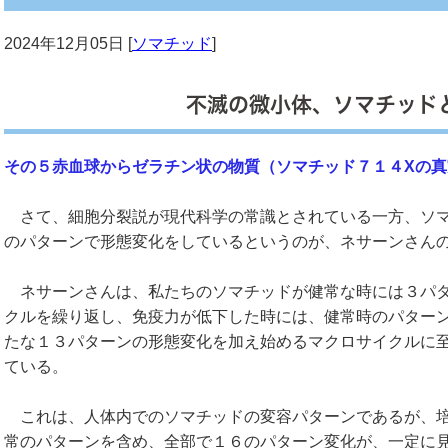
2024年12月05日 [
ソマチッド
]
不滅の微小体、ソマチッド
その５赤血球からゼラチン状の物質（ソマチッド７１４Xの真
さて、細胞分裂説が現代科学の常識とされている一方、ソ
のパターンで形態変化をしているというのが、ネサーンさん
ネサーンさんは、私たちのソマチッドが健常な時には３パタ
クルを繰り返し、免疫力が低下した時には、健常時のパター
たな１３パターンの形態変化を加え始めるマクロサイクルに
ている。
これは、人体内でのソマチッドの変容パターンであるが、培
常のパターンを含め、全部で１６のパターン変化が、一定に