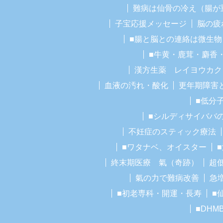
難病は仙骨の冷え（腸が
子宝応援メッセージ
脳の疲
■腸と脳との連絡は微生物
■牛黄・鹿茸・麝香
漢方生薬 レイヨウカク
血液の汚れ・酸化
更年期障害
■低分
■シルディサイババ
不妊症のスティック療法
■ワタナベ、オイスター
終末期医療 氣（奇跡）
超
氣の力で難病改善
急
■初老専科・開運・長寿
■
■DHM