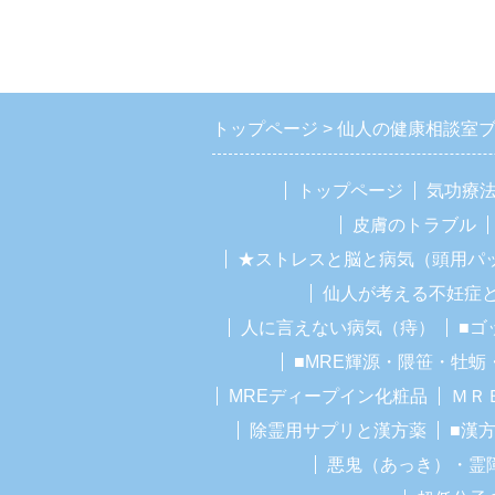
トップページ
仙人の健康相談室
トップページ
気功療
皮膚のトラブル
★ストレスと脳と病気（頭用パ
仙人が考える不妊症
人に言えない病気（痔）
■ゴ
■MRE輝源・隈笹・牡蛎
MREディープイン化粧品
ＭＲ
除霊用サプリと漢方薬
■漢
悪鬼（あっき）・霊