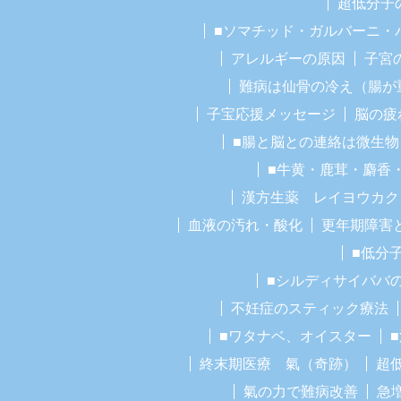
超低分子
■ソマチッド・ガルバーニ・
アレルギーの原因
子宮
難病は仙骨の冷え（腸が
子宝応援メッセージ
脳の疲
■腸と脳との連絡は微生物
■牛黄・鹿茸・麝香
漢方生薬 レイヨウカク
血液の汚れ・酸化
更年期障害
■低分
■シルディサイババ
不妊症のスティック療法
■ワタナベ、オイスター
終末期医療 氣（奇跡）
超
氣の力で難病改善
急