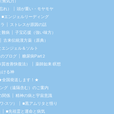
（無気力）
忘れ）
頭が重い・モヤモヤ
■エンジェルリーディング
イラ
ストレスが原因の話
と難病
子宝応援（強い味方）
古来伝統漢方薬（原典）
Iとエンジェル＆ソルト
人のブログ
糖尿病Part２
体質改善快復法）
薬師如来 瞑想
おける神
★全国発送します！★
リング（遠隔含む）のご案内
の関係
精神の病と宇宙意識
ワ-スツ）
■黒アムリタと悟り
法
■先祖霊と運命と病気