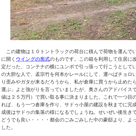
この建物は１０トントラックの荷台に積んで荷物を運んでい
に開く
ウイングの形式
のものです。この箱を利用して住居に
定だった、コンテナの横にユンボで引っ張って行こうとして
の大胆な人で、孟宗竹を何本かレールにして、運べばチョロ
り歪みやガタが来るだろうから、私が倉庫に買うから止めた
運ぶ」よと強がりを言っていましたが、奥さんのアドバイス
値は２５万円）で買い取る事に決まりました。これで一つ目
れば、もう一つ倉庫を作り、サドゥ小屋の建設を秋までに完
成後はサドゥの集落の様になるでしょうね。せいぜい後生き
どうでも良い・・・・都会のごみごみした中の豪邸より、よ
した。