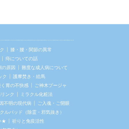
ック
膝・腰・関節の異常
痔についての話
痢の原因
難度な成人病について
ック
護摩焚き・絵馬
続く胃の不快感
ご神木プージャ
病リンク
ミラクル化粧法
因不明の現代病
ご入魂・ご開眼
ラクルパッド（除霊・邪気抜き）
い★
祈りと免疫活性