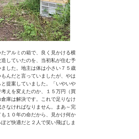
たアルミの箱で、良く見かける横
改造していたのを、当初私が住む予
いました。地主は体は小さい７５歳
いもんだと言っていましたが、やは
らと提案していました。「いやいや
で考えを変えたのか、１５万円（買
の倉庫は解決です。これで足りなけ
成さなければなりません。まあ～完
ても１０年の命だから、見かけ何か
っぽど快適だと２人で笑い飛ばしま