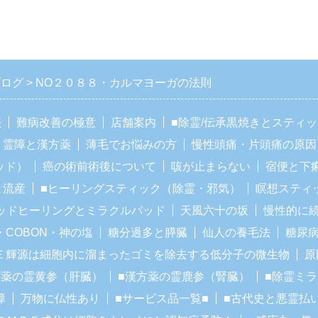
ブログ
NO２０８８・カルマヨーガの法則
法
難病改善の極意
店舗案内
■除霊/伝承黒焼きとスティ
霊障と漢方薬
薄毛でお悩みの方
慢性頭痛・片頭痛の原因
ッド）
癌の術前術後について
咳が止まらない
宿便と下
と流産
■ヒーリングスティック（除霊・邪気）
瞑想スティ
ッドヒーリングとミラクルパッド
天風六十の坂
慢性的に
・COBON・神の塩
糖分過多と膵臓
仙人の養毛法
糖尿
Ｅ輝源は細胞内に溜まったゴミを除去する低分子の微生物
原
方薬の霊黄参（肝臓）
■漢方薬の霊鹿参（腎臓）
■除霊ミ
障
万物に仏性あり
■サービス品一覧■
■古代史と悪霊払