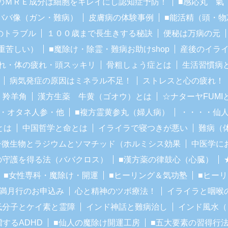
のＭＲＥ成分は細胞をキレイにし認知症予防！
■感応丸 氣
ババ像（ガン・難病）
皮膚病の体験事例
■能活精（頭・物
のトラブル
１００歳まで長生きする秘訣
便秘は万病の元
重苦しい）
■魔除け・除霊・難病お助けshop
産後のイラ
れ・体の疲れ・頭スッキリ
骨粗しょう症とは
生活習慣病
病気発症の原因はミネラル不足！
ストレスと心の疲れ！
・羚羊角
漢方生薬 牛黄（ゴオウ）とは
☆ナターヤFUM
・オタネ人参・他
■複方霊黄参丸（婦人病）
・・・・仙
とは
中国哲学と命とは
イライラで寝つきが悪い
難病（
子微生物とラジウムとソマチッド（ホルミシス効果
中医学に
の守護を得る法（ババクロス）
■漢方薬の律鼓心（心臓）
■女性専科・魔除け・開運
■ヒーリング＆気功塾
■ヒー
■満月行のお申込み
心と精神のツボ療法！
イライラと咽喉
低分子とケイ素と霊障
インド神話と難病治し
インド風水（
増するADHD
■仙人の魔除け開運工房
■五大要素の習得行