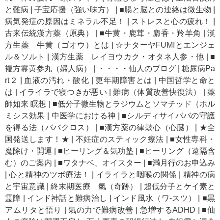
と難病
|
子宝応援（強い味方）
|
■腸と脳との連絡は微生物
|
病気発症の原因はミネラル不足！
|
ストレスと心の疲れ！
|
古来伝統漢方薬（原典）
|
■牛黄・鹿茸・麝香・羚羊角
|
漢
方生薬 牛黄（ゴオウ）とは
|
☆ナターヤFUMIとエンジェ
ル＆ソルト
|
漢方生薬 レイヨウカク・オタネ人参・他
|
■
複方霊黄参丸（婦人病）
|
・・・・仙人のブログ
|
糖尿病Pa
rt２
|
血液の汚れ・酸化
|
更年期障害とは
|
中国哲学と命と
は
|
イライラで寝つきが悪い
|
難病（体質改善快復法）
|
薬
師如来 瞑想
|
■低分子微生物とラジウムとソマチッド（ホル
ミシス効果
|
中医学における神
|
■シルディサイババの守護
を得る法（ババクロス）
|
■漢方薬の律鼓心（心臓）
|
★全
国発送します！★
|
不妊症のスティック療法
|
■女性専科・
魔除け・開運
|
■ヒーリング＆気功塾
|
■ヒーリング（遠隔含
む）のご案内
|
■ワタナベ、オイスター
|
■満月行のお申込み
|
心と精神のツボ療法！
|
イライラと咽喉の関係
|
精神の病
と宇宙意識
|
終末期医療 氣（奇跡）
|
超低分子とケイ素と
霊障
|
インド神話と難病治し
|
インド風水（ワ-スツ）
|
■黒
アムリタと悟り
|
氣の力で難病改善
|
急増するADHD
|
■仙