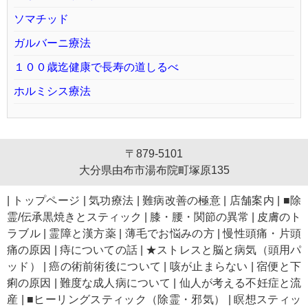
ソマチッド
ガルバーニ療法
１００歳迄健康で長寿の道しるべ
ホルミシス療法
〒879-5101
大分県由布市湯布院町塚原135
|
トップページ
|
気功療法
|
難病改善の極意
|
店舗案内
|
■除
霊/伝承黒焼きとスティック
|
膝・腰・関節の異常
|
皮膚のト
ラブル
|
霊障と漢方薬
|
薄毛でお悩みの方
|
慢性頭痛・片頭
痛の原因
|
痔についての話
|
★ストレスと脳と病気（頭用パ
ッド）
|
癌の術前術後について
|
咳が止まらない
|
宿便と下
痢の原因
|
難度な成人病について
|
仙人が考える不妊症と流
産
|
■ヒーリングスティック（除霊・邪気）
|
瞑想スティッ