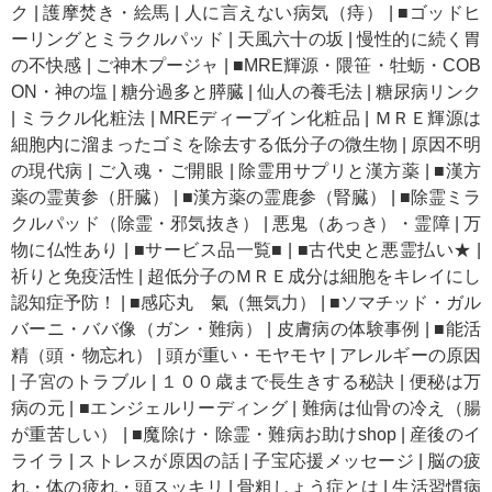
ク
|
護摩焚き・絵馬
|
人に言えない病気（痔）
|
■ゴッドヒ
ーリングとミラクルパッド
|
天風六十の坂
|
慢性的に続く胃
の不快感
|
ご神木プージャ
|
■MRE輝源・隈笹・牡蛎・COB
ON・神の塩
|
糖分過多と膵臓
|
仙人の養毛法
|
糖尿病リンク
|
ミラクル化粧法
|
MREディープイン化粧品
|
ＭＲＥ輝源は
細胞内に溜まったゴミを除去する低分子の微生物
|
原因不明
の現代病
|
ご入魂・ご開眼
|
除霊用サプリと漢方薬
|
■漢方
薬の霊黄参（肝臓）
|
■漢方薬の霊鹿参（腎臓）
|
■除霊ミラ
クルパッド（除霊・邪気抜き）
|
悪鬼（あっき）・霊障
|
万
物に仏性あり
|
■サービス品一覧■
|
■古代史と悪霊払い★
|
祈りと免疫活性
|
超低分子のＭＲＥ成分は細胞をキレイにし
認知症予防！
|
■感応丸 氣（無気力）
|
■ソマチッド・ガル
バーニ・ババ像（ガン・難病）
|
皮膚病の体験事例
|
■能活
精（頭・物忘れ）
|
頭が重い・モヤモヤ
|
アレルギーの原因
|
子宮のトラブル
|
１００歳まで長生きする秘訣
|
便秘は万
病の元
|
■エンジェルリーディング
|
難病は仙骨の冷え（腸
が重苦しい）
|
■魔除け・除霊・難病お助けshop
|
産後のイ
ライラ
|
ストレスが原因の話
|
子宝応援メッセージ
|
脳の疲
れ・体の疲れ・頭スッキリ
|
骨粗しょう症とは
|
生活習慣病