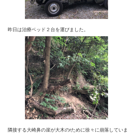
昨日は治療ベッド２台を運びました。
隣接する大崎鼻の崖が大木のrために徐々に崩落していま