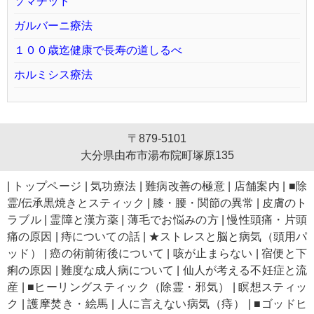
ソマチッド
ガルバーニ療法
１００歳迄健康で長寿の道しるべ
ホルミシス療法
〒879-5101
大分県由布市湯布院町塚原135
|
トップページ
|
気功療法
|
難病改善の極意
|
店舗案内
|
■除
霊/伝承黒焼きとスティック
|
膝・腰・関節の異常
|
皮膚のト
ラブル
|
霊障と漢方薬
|
薄毛でお悩みの方
|
慢性頭痛・片頭
痛の原因
|
痔についての話
|
★ストレスと脳と病気（頭用パ
ッド）
|
癌の術前術後について
|
咳が止まらない
|
宿便と下
痢の原因
|
難度な成人病について
|
仙人が考える不妊症と流
産
|
■ヒーリングスティック（除霊・邪気）
|
瞑想スティッ
ク
|
護摩焚き・絵馬
|
人に言えない病気（痔）
|
■ゴッドヒ