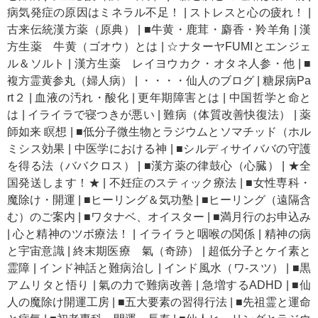
病気発症の原因はミネラル不足！
|
ストレスと心の疲れ！
|
古来伝統漢方薬（原典）
|
■牛黄・鹿茸・麝香・羚羊角
|
漢
方生薬 牛黄（ゴオウ）とは
|
☆ナターヤFUMIとエンジェ
ル＆ソルト
|
漢方生薬 レイヨウカク・オタネ人参・他
|
■
複方霊黄参丸（婦人病）
|
・・・・仙人のブログ
|
糖尿病Pa
rt２
|
血液の汚れ・酸化
|
更年期障害とは
|
中国哲学と命と
は
|
イライラで寝つきが悪い
|
難病（体質改善快復法）
|
薬
師如来 瞑想
|
■低分子微生物とラジウムとソマチッド（ホル
ミシス効果
|
中医学における神
|
■シルディサイババの守護
を得る法（ババクロス）
|
■漢方薬の律鼓心（心臓）
|
★全
国発送します！★
|
不妊症のスティック療法
|
■女性専科・
魔除け・開運
|
■ヒーリング＆気功塾
|
■ヒーリング（遠隔含
む）のご案内
|
■ワタナベ、オイスター
|
■満月行のお申込み
|
心と精神のツボ療法！
|
イライラと咽喉の関係
|
精神の病
と宇宙意識
|
終末期医療 氣（奇跡）
|
超低分子とケイ素と
霊障
|
インド神話と難病治し
|
インド風水（ワ-スツ）
|
■黒
アムリタと悟り
|
氣の力で難病改善
|
急増するADHD
|
■仙
人の魔除け開運工房
|
■五大要素の習得行法
|
■先祖霊と運命