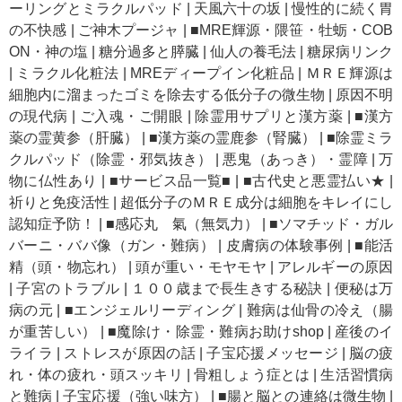
ーリングとミラクルパッド
|
天風六十の坂
|
慢性的に続く胃
の不快感
|
ご神木プージャ
|
■MRE輝源・隈笹・牡蛎・COB
ON・神の塩
|
糖分過多と膵臓
|
仙人の養毛法
|
糖尿病リンク
|
ミラクル化粧法
|
MREディープイン化粧品
|
ＭＲＥ輝源は
細胞内に溜まったゴミを除去する低分子の微生物
|
原因不明
の現代病
|
ご入魂・ご開眼
|
除霊用サプリと漢方薬
|
■漢方
薬の霊黄参（肝臓）
|
■漢方薬の霊鹿参（腎臓）
|
■除霊ミラ
クルパッド（除霊・邪気抜き）
|
悪鬼（あっき）・霊障
|
万
物に仏性あり
|
■サービス品一覧■
|
■古代史と悪霊払い★
|
祈りと免疫活性
|
超低分子のＭＲＥ成分は細胞をキレイにし
認知症予防！
|
■感応丸 氣（無気力）
|
■ソマチッド・ガル
バーニ・ババ像（ガン・難病）
|
皮膚病の体験事例
|
■能活
精（頭・物忘れ）
|
頭が重い・モヤモヤ
|
アレルギーの原因
|
子宮のトラブル
|
１００歳まで長生きする秘訣
|
便秘は万
病の元
|
■エンジェルリーディング
|
難病は仙骨の冷え（腸
が重苦しい）
|
■魔除け・除霊・難病お助けshop
|
産後のイ
ライラ
|
ストレスが原因の話
|
子宝応援メッセージ
|
脳の疲
れ・体の疲れ・頭スッキリ
|
骨粗しょう症とは
|
生活習慣病
と難病
|
子宝応援（強い味方）
|
■腸と脳との連絡は微生物
|