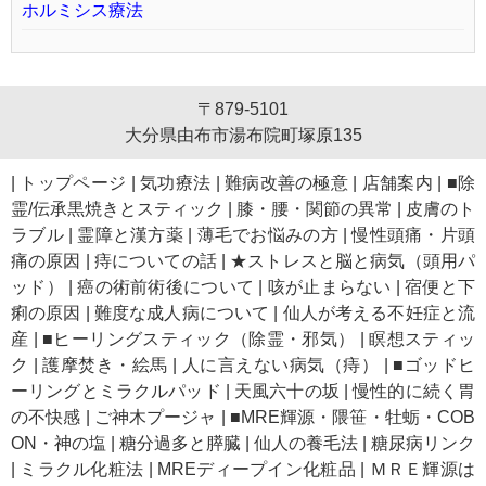
ホルミシス療法
〒879-5101
大分県由布市湯布院町塚原135
|
トップページ
|
気功療法
|
難病改善の極意
|
店舗案内
|
■除
霊/伝承黒焼きとスティック
|
膝・腰・関節の異常
|
皮膚のト
ラブル
|
霊障と漢方薬
|
薄毛でお悩みの方
|
慢性頭痛・片頭
痛の原因
|
痔についての話
|
★ストレスと脳と病気（頭用パ
ッド）
|
癌の術前術後について
|
咳が止まらない
|
宿便と下
痢の原因
|
難度な成人病について
|
仙人が考える不妊症と流
産
|
■ヒーリングスティック（除霊・邪気）
|
瞑想スティッ
ク
|
護摩焚き・絵馬
|
人に言えない病気（痔）
|
■ゴッドヒ
ーリングとミラクルパッド
|
天風六十の坂
|
慢性的に続く胃
の不快感
|
ご神木プージャ
|
■MRE輝源・隈笹・牡蛎・COB
ON・神の塩
|
糖分過多と膵臓
|
仙人の養毛法
|
糖尿病リンク
|
ミラクル化粧法
|
MREディープイン化粧品
|
ＭＲＥ輝源は