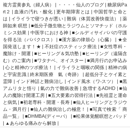
複方霊黄参丸（婦人病）
|
・・・・仙人のブログ
|
糖尿病Pa
rt２
|
血液の汚れ・酸化
|
更年期障害とは
|
中国哲学と命と
は
|
イライラで寝つきが悪い
|
難病（体質改善快復法）
|
薬
師如来 瞑想
|
■低分子微生物とラジウムとソマチッド（ホル
ミシス効果
|
中医学における神
|
■シルディサイババの守護
を得る法（ババクロス）
|
■漢方薬の律鼓心（心臓）
|
★全
国発送します！★
|
不妊症のスティック療法
|
■女性専科・
魔除け・開運
|
■ヒーリング＆気功塾
|
■ヒーリング（遠隔含
む）のご案内
|
■ワタナベ、オイスター
|
■満月行のお申込み
|
心と精神のツボ療法！
|
イライラと咽喉の関係
|
精神の病
と宇宙意識
|
終末期医療 氣（奇跡）
|
超低分子とケイ素と
霊障
|
インド神話と難病治し
|
インド風水（ワ-スツ）
|
■黒
アムリタと悟り
|
氣の力で難病改善
|
急増するADHD
|
■仙
人の魔除け開運工房
|
■五大要素の習得行法
|
■先祖霊と運命
と病気
|
■初老専科・開運・長寿
|
■仙人ヒーリングとラジウ
ム・満月行
|
■仙人の難病治しの極意！
|
■写真で検索「 商
品一覧」
|
■DHMBA(ディーバ）
|
■松果体覚醒瞑想とパッド
|
▲あらゆる痛みから解放
|