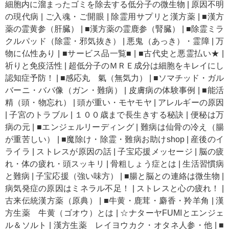
細胞内に溜まったゴミを除去する低分子の微生物
|
原因不明
の現代病
|
ご入魂・ご開眼
|
除霊用サプリと漢方薬
|
■漢方
薬の霊黄参（肝臓）
|
■漢方薬の霊鹿参（腎臓）
|
■除霊ミラ
クルパッド（除霊・邪気抜き）
|
悪鬼（あっき）・霊障
|
万
物に仏性あり
|
■サービス品一覧■
|
■古代史と悪霊払い★
|
祈りと免疫活性
|
超低分子のＭＲＥ成分は細胞をキレイにし
認知症予防！
|
■感応丸 氣（無気力）
|
■ソマチッド・ガル
バーニ・ババ像（ガン・難病）
|
皮膚病の体験事例
|
■能活
精（頭・物忘れ）
|
頭が重い・モヤモヤ
|
アレルギーの原因
|
子宮のトラブル
|
１００歳まで長生きする秘訣
|
便秘は万
病の元
|
■エンジェルリーディング
|
難病は仙骨の冷え（腸
が重苦しい）
|
■魔除け・除霊・難病お助けshop
|
産後のイ
ライラ
|
ストレスが原因の話
|
子宝応援メッセージ
|
脳の疲
れ・体の疲れ・頭スッキリ
|
骨粗しょう症とは
|
生活習慣病
と難病
|
子宝応援（強い味方）
|
■腸と脳との連絡は微生物
|
病気発症の原因はミネラル不足！
|
ストレスと心の疲れ！
|
古来伝統漢方薬（原典）
|
■牛黄・鹿茸・麝香・羚羊角
|
漢
方生薬 牛黄（ゴオウ）とは
|
☆ナターヤFUMIとエンジェ
ル＆ソルト
|
漢方生薬 レイヨウカク・オタネ人参・他
|
■