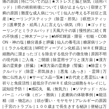
痛の原因
|
痔についての話
|
★ストレスと脳と病気（頭用パ
ッド）
|
癌の術前術後について
|
咳が止まらない
|
宿便と下
痢の原因
|
難度な成人病について
|
仙人が考える不妊症と流
産
|
■ヒーリングスティック（除霊・邪気）
|
瞑想スティッ
ク
|
護摩焚き・絵馬
|
人に言えない病気（痔）
|
■ゴッドヒ
ーリングとミラクルパッド
|
天風六十の坂
|
慢性的に続く胃
の不快感
|
ご神木プージャ
|
■MRE輝源・隈笹・牡蛎・COB
ON・神の塩
|
糖分過多と膵臓
|
仙人の養毛法
|
糖尿病リンク
|
ミラクル化粧法
|
MREディープイン化粧品
|
ＭＲＥ輝源は
細胞内に溜まったゴミを除去する低分子の微生物
|
原因不明
の現代病
|
ご入魂・ご開眼
|
除霊用サプリと漢方薬
|
■漢方
薬の霊黄参（肝臓）
|
■漢方薬の霊鹿参（腎臓）
|
■除霊ミラ
クルパッド（除霊・邪気抜き）
|
悪鬼（あっき）・霊障
|
万
物に仏性あり
|
■サービス品一覧■
|
■古代史と悪霊払い★
|
祈りと免疫活性
|
超低分子のＭＲＥ成分は細胞をキレイにし
認知症予防！
|
■感応丸 氣（無気力）
|
■ソマチッド・ガル
バーニ・ババ像（ガン・難病）
|
皮膚病の体験事例
|
■能活
精（頭・物忘れ）
|
頭が重い・モヤモヤ
|
アレルギーの原因
|
子宮のトラブル
|
１００歳まで長生きする秘訣
|
便秘は万