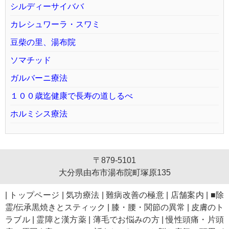
シルディーサイババ
カレシュワーラ・スワミ
豆柴の里、湯布院
ソマチッド
ガルバーニ療法
１００歳迄健康で長寿の道しるべ
ホルミシス療法
〒879-5101
大分県由布市湯布院町塚原135
|
トップページ
|
気功療法
|
難病改善の極意
|
店舗案内
|
■除
霊/伝承黒焼きとスティック
|
膝・腰・関節の異常
|
皮膚のト
ラブル
|
霊障と漢方薬
|
薄毛でお悩みの方
|
慢性頭痛・片頭