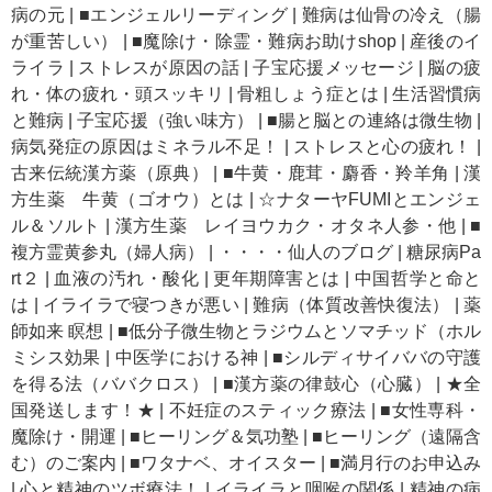
病の元
|
■エンジェルリーディング
|
難病は仙骨の冷え（腸
が重苦しい）
|
■魔除け・除霊・難病お助けshop
|
産後のイ
ライラ
|
ストレスが原因の話
|
子宝応援メッセージ
|
脳の疲
れ・体の疲れ・頭スッキリ
|
骨粗しょう症とは
|
生活習慣病
と難病
|
子宝応援（強い味方）
|
■腸と脳との連絡は微生物
|
病気発症の原因はミネラル不足！
|
ストレスと心の疲れ！
|
古来伝統漢方薬（原典）
|
■牛黄・鹿茸・麝香・羚羊角
|
漢
方生薬 牛黄（ゴオウ）とは
|
☆ナターヤFUMIとエンジェ
ル＆ソルト
|
漢方生薬 レイヨウカク・オタネ人参・他
|
■
複方霊黄参丸（婦人病）
|
・・・・仙人のブログ
|
糖尿病Pa
rt２
|
血液の汚れ・酸化
|
更年期障害とは
|
中国哲学と命と
は
|
イライラで寝つきが悪い
|
難病（体質改善快復法）
|
薬
師如来 瞑想
|
■低分子微生物とラジウムとソマチッド（ホル
ミシス効果
|
中医学における神
|
■シルディサイババの守護
を得る法（ババクロス）
|
■漢方薬の律鼓心（心臓）
|
★全
国発送します！★
|
不妊症のスティック療法
|
■女性専科・
魔除け・開運
|
■ヒーリング＆気功塾
|
■ヒーリング（遠隔含
む）のご案内
|
■ワタナベ、オイスター
|
■満月行のお申込み
|
心と精神のツボ療法！
|
イライラと咽喉の関係
|
精神の病