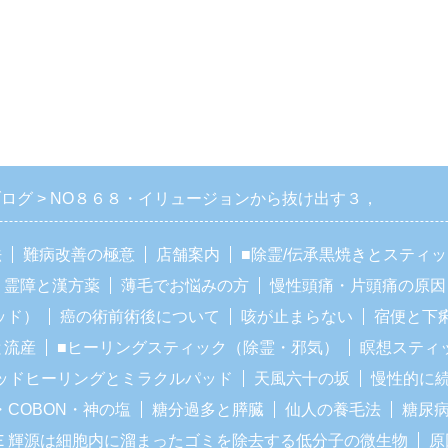
ブログ
NO８６８・イリュージョンから抜け出す３，
法
難病改善の極意
店舗案内
■除霊/伝承黒焼きとスティ
霊障と漢方薬
薄毛でお悩みの方
慢性頭痛・片頭痛の原因
ッド）
癌の術前術後について
咳が止まらない
宿便と下
と流産
■ヒーリングスティック（除霊・邪気）
瞑想スティ
ッドヒーリングとミラクルパッド
天風六十の坂
慢性的に
・COBON・神の塩
糖分過多と膵臓
仙人の養毛法
糖尿
Ｅ輝源は細胞内に溜まったゴミを除去する低分子の微生物
原