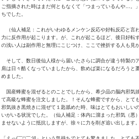
ご指摘された時はまだ何ともなくて「つまっているんや…。
ちでした。
（仙人補足：これがいわゆるメンケン反応や好転反応と言わ
力に反作用が起こります。が、これが起こるほど、後日好転
の浅い人は副作用と無理にこじつけ、ここで挫折する人も見
そして、数日後仙人様から届いたさらに調合が違う特製のア
肩は日々酷くなっていましたから、飲めば楽になるだろうと
めました。
国産蜂蜜を混ぜるとのことでしたから、希少品の脳内邪気抜
て高級な蜂蜜を注文しました。！そんな蜂蜜ですから、とて
邪気抜き黒焼きに混ぜて１匙舐めた時、味はとてもおいしい
いがいる状況でした。（仙人補足：体内に溜まった邪気（悪
ませないように抵抗しますが、徐々に力を削ぎ追い出します
「えっ(￣□￣;)!!」という気持ちでとても驚きました。とて