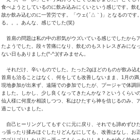
食べようとしているのに飲み込みにくいという感じです。飲
故か飲み込むのに一苦労です。「ウェ( ´△｀)」となるので
る。。。あんな、感じでした(笑)
首肩の問題は私の中の邪気がウズいている感じでしたからア
たようでした。段々苦痛になり、飲むのもストレスぎみにな
ない日もありました(^-^;)(すみません。
それだけ、辛いものでした。たった2gほどのものが飲み込
首肩も治ることはなく、何をしても改善しないまま、1月の満
現地参加が出来ず、遠隔での参加でしたが、プージャで体調
ました。しかし、少し良くなってきたんかな？というくらい
仙人様に何度か相談しつつ、私はひたすら神を信じるのみ、
過ごしていました。
自己ヒーリングしてもすぐに元に戻り、それでも諦めずひた
っ張ったり揉みほぐしたりどんなにしても、改善はなし、お
でゴリゴリしたり引っ張ってもらったりしましたが全く効かな