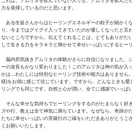
これは、アムリタを飲んでいない人でも、アムリタを飲んだ
力を発揮しているのだと思います。
ある生徒さんからはヒーリングエネルギーの粒子が細かくな
り、今まではグイグイ入ってきていたのが優しくなったと言
ないところですから、伝えてくれることは、とてもありがた
して生きる力をキラキラと輝かせて幸せいっぱいにするヒー
脳内邪気抜きアムリタの体験がさらに自信になりました。シ
ーの波長もかなり変わりました！このアムリタは神の気が入
かは…わたしには特別なヒーリング技術や能力はありません。
様)をお側に感じて信じています。ですから、どんなときも愛
リングでも同じです。自然と心が潤い、全てに感謝でいっぱ
そんな幸せな気持ちでヒーリングをするのがたまらなく好き
ズや行、教えは全て神気に満ちています。なぜなら、奇跡が
たちに幸せいっぱいの菩薩行のご縁をいただきありがとうご
くお願いいたします。