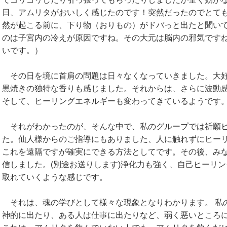
日、アムリタがおいしく感じたのです！突然だったのでとても
然が起こる前に、下り物（おりもの）がドバっと出たと聞い
のは子宮内の冷えが原因ですね。その大元は脳内の邪気です
いです。）
その日を境に首肩の問題は日々なくなっていきました。大好
黒焼きの独特な香りも感じました。それからは、さらに波動
そして、ヒーリングエネルギーも変わってきているようです
それがわかったのが、そんな中で、私のグループでは祈願ヒ
た。仙人様からのご指導にもありました、人に触れずにヒー
これを遠隔ですが確実にできる方法としてです。その後、み
信しました。(別途お送りします)浄化力も強く、自己ヒーリ
取れていくような感じです。
それは、魂の学びとして様々な現象となりわかります。 私
神的に出たり、ある人は仕事に出たりなど、弱く悪いところ