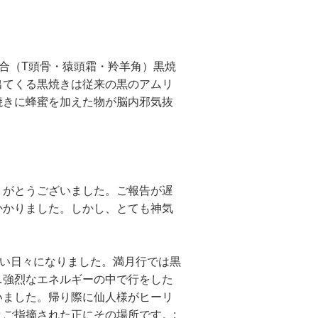
合（T頭骨・猿頭霜・羚羊角）黒焼
出てくる黒焼きは従来の黒のアムリ
焼きに蜂蜜を加えた物が脳内邪気抜
す。
がとうございました。ご報告が遅
かかりました。しかし、とても神気
辛い日々になりました。満月行では黒
…強烈なエネルギーの中で行をした
いました。帰り際に仙人様がヒーリ
ご指摘された正にその場所です。;