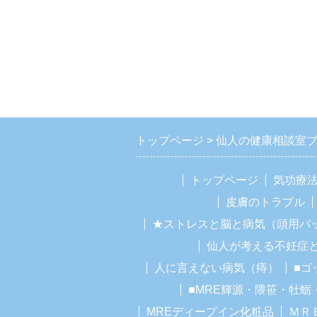
トップページ
仙人の健康相談室
トップページ
気功療
皮膚のトラブル
★ストレスと脳と病気（頭用パ
仙人が考える不妊症
人に言えない病気（痔）
■ゴ
■MRE輝源・隈笹・牡蛎
MREディープイン化粧品
ＭＲ