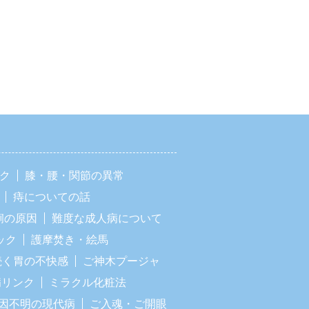
ック
膝・腰・関節の異常
痔についての話
痢の原因
難度な成人病について
ック
護摩焚き・絵馬
続く胃の不快感
ご神木プージャ
病リンク
ミラクル化粧法
因不明の現代病
ご入魂・ご開眼