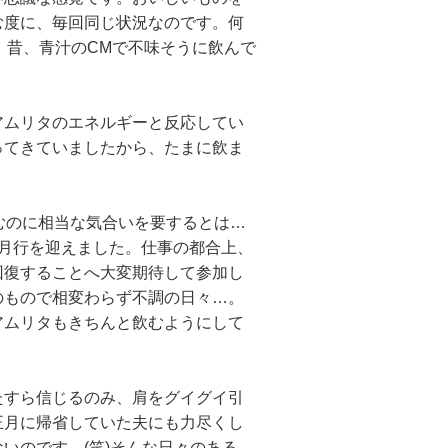
む度に、毎回同じ状況なのです。何
す。昔、青汁のCMで不味そうに飲んで
ムリタのエネルギーと反応してい
ってきていましたから、たまに飲ま
むのに相当な気合いを要するとは…
月行を迎えました。仕事の都合上、
回復することへ大変期待して参加し
のもので相変わらず不調の日々…。
アムリタもきちんと飲むようにして
すら信じるのみ、肩をグイグイ引
正月に帰省していた夫にも力尽くし
いのです。(笑)そんな日々のある