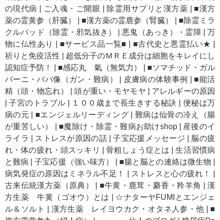
の現代病
|
ご入魂・ご開眼
|
除霊用サプリと漢方薬
|
■漢方
薬の霊黄参（肝臓）
|
■漢方薬の霊鹿参（腎臓）
|
■除霊ミラ
クルパッド（除霊・邪気抜き）
|
悪鬼（あっき）・霊障
|
万
物に仏性あり
|
■サービス品一覧■
|
■古代史と悪霊払い★
|
祈りと免疫活性
|
超低分子のＭＲＥ成分は細胞をキレイにし
認知症予防！
|
■感応丸 氣（無気力）
|
■ソマチッド・ガル
バーニ・ババ像（ガン・難病）
|
皮膚病の体験事例
|
■能活
精（頭・物忘れ）
|
頭が重い・モヤモヤ
|
アレルギーの原因
|
子宮のトラブル
|
１００歳まで長生きする秘訣
|
便秘は万
病の元
|
■エンジェルリーディング
|
難病は仙骨の冷え（腸
が重苦しい）
|
■魔除け・除霊・難病お助けshop
|
産後のイ
ライラ
|
ストレスが原因の話
|
子宝応援メッセージ
|
脳の疲
れ・体の疲れ・頭スッキリ
|
骨粗しょう症とは
|
生活習慣病
と難病
|
子宝応援（強い味方）
|
■腸と脳との連絡は微生物
|
病気発症の原因はミネラル不足！
|
ストレスと心の疲れ！
|
古来伝統漢方薬（原典）
|
■牛黄・鹿茸・麝香・羚羊角
|
漢
方生薬 牛黄（ゴオウ）とは
|
☆ナターヤFUMIとエンジェ
ル＆ソルト
|
漢方生薬 レイヨウカク・オタネ人参・他
|
■