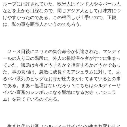
ループには許されていた。欧米人はインド人やネパール人
などを上から目線なので、同じアジア人としては味方につ
けやすかったのである。この根回しが上手いので、正観
は、私の事を商売人というのであろう。
２～３日後にスワミの集合命令が伝達された。マンディ
ールの入り口の階段に、外人の長期滞在者がすでに集まっ
ていた。議題は今後どうするか？拒否するかどうかであっ
た。事の真相は、急激に成長するアシュラムに対して、あ
るババ系列のビッグなお寺が圧力をかけてきているとの事
である。まあ～無理はないだろう？こちらはシルディーサ
イババ直系のシンボルになる聖地になるお寺（アシュラ
ム）を建てているのである。
生まれ代わり派（シルディーサイババの生まれ変わりと