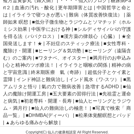
複方霊黄参丸（婦人病）
|
・・・・仙人のブログ
|
糖尿病Pa
rt２
|
血液の汚れ・酸化
|
更年期障害とは
|
中国哲学と命と
は
|
イライラで寝つきが悪い
|
難病（体質改善快復法）
|
薬
師如来 瞑想
|
■低分子微生物とラジウムとソマチッド（ホル
ミシス効果
|
中医学における神
|
■シルディサイババの守護
を得る法（ババクロス）
|
■漢方薬の律鼓心（心臓）
|
★全
国発送します！★
|
不妊症のスティック療法
|
■女性専科・
魔除け・開運
|
■ヒーリング＆気功塾
|
■ヒーリング（遠隔含
む）のご案内
|
■ワタナベ、オイスター
|
■満月行のお申込み
|
心と精神のツボ療法！
|
イライラと咽喉の関係
|
精神の病
と宇宙意識
|
終末期医療 氣（奇跡）
|
超低分子とケイ素と
霊障
|
インド神話と難病治し
|
インド風水（ワ-スツ）
|
■黒
アムリタと悟り
|
氣の力で難病改善
|
急増するADHD
|
■仙
人の魔除け開運工房
|
■五大要素の習得行法
|
■先祖霊と運命
と病気
|
■初老専科・開運・長寿
|
■仙人ヒーリングとラジウ
ム・満月行
|
■仙人の難病治しの極意！
|
■写真で検索「 商
品一覧」
|
■DHMBA(ディーバ）
|
■松果体覚醒瞑想とパッド
|
▲あらゆる痛みから解放
|
Copyright(C) 仙人の健康相談室 All Right Reserved.