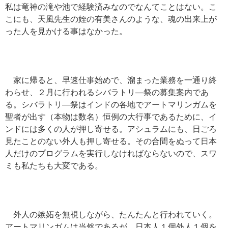
私は竜神の滝や池で経験済みなのでなんてことはない。こ
こにも、天風先生の姪の有美さんのような、魂の出来上が
った人を見かける事はなかった。
家に帰ると、早速仕事始めで、溜まった業務を一通り終
わらせ、２月に行われるシバラトリ―祭の募集案内であ
る。シバラトリ―祭はインドの各地でアートマリンガムを
聖者が出す（本物は数名）恒例の大行事であるために、イ
ンドには多くの人が押し寄せる。アシュラムにも、日ごろ
見たことのない外人も押し寄せる。その合間をぬって日本
人だけのプログラムを実行しなければならないので、スワ
ミも私たちも大変である。
外人の嫉妬を無視しながら、たんたんと行われていく。
アートマリンガムは当然であるが、日本人１個外人１個を