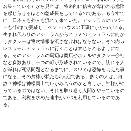
名乗っている）から見れば、将来的に信者が奪われる危険
を感じらせるほどの急成長をしているのである。もうすで
に、日本人も外人も流れて来ていた。アシュラムのアパー
トも4階まで完成し、ペントハウスの工事にかかっている。
生まれ代わりのアシュラムからスワミのアシュラムに向か
うタクシーは逐次情報を流さなければならない。その内カ
レスワールアシュラムに行くことは禁じられるようにな
る。そのアシュラムの周辺は商店やホテルやタクシー会社
など多数あり、一つの町が形成されているので、訪れる人
が減れば死活問題となるまでに、スワミは恐怖を与えた事
になる。その片棒が私たち3人組である。多くの人は、何
故？神様は神様同士でいがみ合うのかと言うが、神様がや
っているのではない。それを取り巻く人間がやっているの
である。利権を求めた連中がババを利用しているのであ
る。