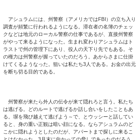
アシュラムには、州警察（アメリカではFBI）の立ち入り
調査が頻繁に行われるようになる。滞在者の名簿のチェッ
クなどは地元のローカル警察の仕事であるが、直接州警察
がやって来るようになった。生まれ変わりアシュラムはト
ラストで州の管理下にあり、役人の天下り先でもある。そ
の権力は州警察が握っていたのだろう。あからさまに仕掛
けてくるようなった。狙いは私たち3人である。お金の出元
を断ち切る目的である。
州警察が来たら外人の伝令が来て隠れろと言う。私たち
は逃げる。どのルートで逃げるか話し合いをしたこともあ
る。塀を飛び越えて逃げよう～で、とウッシーと話してい
ると、身の重い正観は暗い顔になる。ならアシュラムのど
こかに隠れようとしたのだが、アパートまで探しに来るこ
とはなかった。3月末に向かっての脅しであったのだろう。