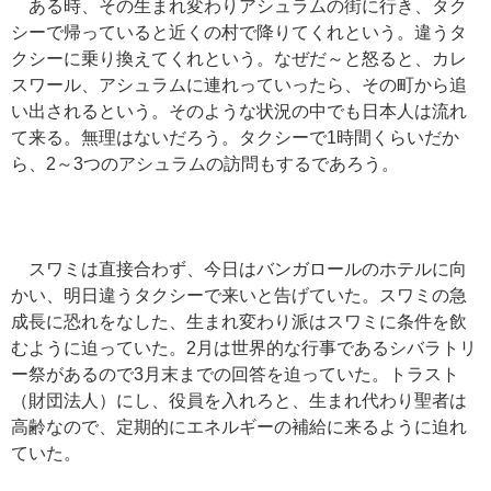
ある時、その生まれ変わりアシュラムの街に行き、タク
シーで帰っていると近くの村で降りてくれという。違うタ
クシーに乗り換えてくれという。なぜだ～と怒ると、カレ
スワール、アシュラムに連れっていったら、その町から追
い出されるという。そのような状況の中でも日本人は流れ
て来る。無理はないだろう。タクシーで1時間くらいだか
ら、2～3つのアシュラムの訪問もするであろう。
スワミは直接合わず、今日はバンガロールのホテルに向
かい、明日違うタクシーで来いと告げていた。スワミの急
成長に恐れをなした、生まれ変わり派はスワミに条件を飲
むように迫っていた。2月は世界的な行事であるシバラトリ
ー祭があるので3月末までの回答を迫っていた。トラスト
（財団法人）にし、役員を入れろと、生まれ代わり聖者は
高齢なので、定期的にエネルギーの補給に来るように迫れ
ていた。