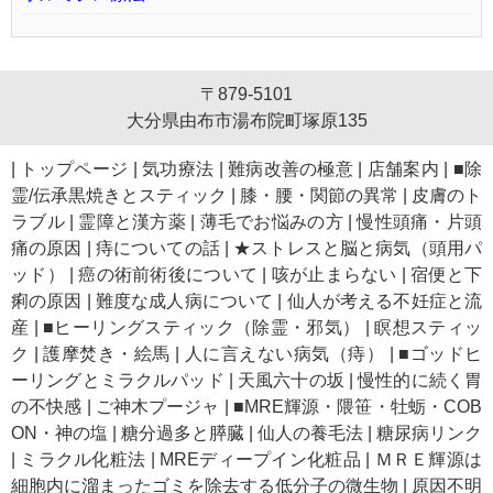
〒879-5101
大分県由布市湯布院町塚原135
|
トップページ
|
気功療法
|
難病改善の極意
|
店舗案内
|
■除
霊/伝承黒焼きとスティック
|
膝・腰・関節の異常
|
皮膚のト
ラブル
|
霊障と漢方薬
|
薄毛でお悩みの方
|
慢性頭痛・片頭
痛の原因
|
痔についての話
|
★ストレスと脳と病気（頭用パ
ッド）
|
癌の術前術後について
|
咳が止まらない
|
宿便と下
痢の原因
|
難度な成人病について
|
仙人が考える不妊症と流
産
|
■ヒーリングスティック（除霊・邪気）
|
瞑想スティッ
ク
|
護摩焚き・絵馬
|
人に言えない病気（痔）
|
■ゴッドヒ
ーリングとミラクルパッド
|
天風六十の坂
|
慢性的に続く胃
の不快感
|
ご神木プージャ
|
■MRE輝源・隈笹・牡蛎・COB
ON・神の塩
|
糖分過多と膵臓
|
仙人の養毛法
|
糖尿病リンク
|
ミラクル化粧法
|
MREディープイン化粧品
|
ＭＲＥ輝源は
細胞内に溜まったゴミを除去する低分子の微生物
|
原因不明