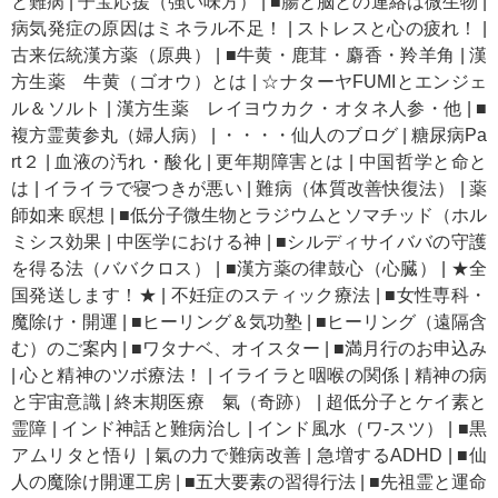
と難病
|
子宝応援（強い味方）
|
■腸と脳との連絡は微生物
|
病気発症の原因はミネラル不足！
|
ストレスと心の疲れ！
|
古来伝統漢方薬（原典）
|
■牛黄・鹿茸・麝香・羚羊角
|
漢
方生薬 牛黄（ゴオウ）とは
|
☆ナターヤFUMIとエンジェ
ル＆ソルト
|
漢方生薬 レイヨウカク・オタネ人参・他
|
■
複方霊黄参丸（婦人病）
|
・・・・仙人のブログ
|
糖尿病Pa
rt２
|
血液の汚れ・酸化
|
更年期障害とは
|
中国哲学と命と
は
|
イライラで寝つきが悪い
|
難病（体質改善快復法）
|
薬
師如来 瞑想
|
■低分子微生物とラジウムとソマチッド（ホル
ミシス効果
|
中医学における神
|
■シルディサイババの守護
を得る法（ババクロス）
|
■漢方薬の律鼓心（心臓）
|
★全
国発送します！★
|
不妊症のスティック療法
|
■女性専科・
魔除け・開運
|
■ヒーリング＆気功塾
|
■ヒーリング（遠隔含
む）のご案内
|
■ワタナベ、オイスター
|
■満月行のお申込み
|
心と精神のツボ療法！
|
イライラと咽喉の関係
|
精神の病
と宇宙意識
|
終末期医療 氣（奇跡）
|
超低分子とケイ素と
霊障
|
インド神話と難病治し
|
インド風水（ワ-スツ）
|
■黒
アムリタと悟り
|
氣の力で難病改善
|
急増するADHD
|
■仙
人の魔除け開運工房
|
■五大要素の習得行法
|
■先祖霊と運命