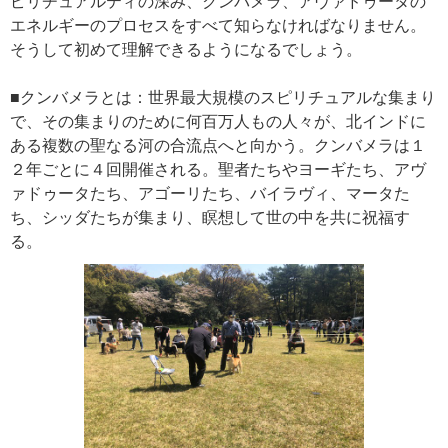
ピリチュアルティの深み、クンバメラ、アヴァドゥータの
エネルギーのプロセスをすべて知らなければなりません。
そうして初めて理解できるようになるでしょう。
■クンバメラとは：世界最大規模のスピリチュアルな集まり
で、その集まりのために何百万人もの人々が、北インドに
ある複数の聖なる河の合流点へと向かう。クンバメラは１
２年ごとに４回開催される。聖者たちやヨーギたち、アヴ
ァドゥータたち、アゴーリたち、バイラヴィ、マータた
ち、シッダたちが集まり、瞑想して世の中を共に祝福す
る。