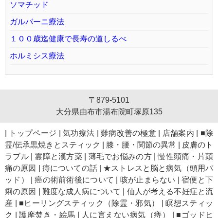
ソマチッド
ガルバーニ療法
１００歳迄健康で長寿の道しるべ
ホルミシス療法
〒879-5101
大分県由布市湯布院町塚原135
|
トップページ
|
気功療法
|
難病改善の極意
|
店舗案内
|
■除
霊/伝承黒焼きとスティック
|
膝・腰・関節の異常
|
皮膚のト
ラブル
|
霊障と漢方薬
|
薄毛でお悩みの方
|
慢性頭痛・片頭
痛の原因
|
痔についての話
|
★ストレスと脳と病気（頭用パ
ッド）
|
癌の術前術後について
|
咳が止まらない
|
宿便と下
痢の原因
|
難度な成人病について
|
仙人が考える不妊症と流
産
|
■ヒーリングスティック（除霊・邪気）
|
瞑想スティッ
ク
|
護摩焚き・絵馬
|
人に言えない病気（痔）
|
■ゴッドヒ