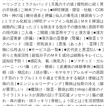
ーリングとミラクルパッド
|
天風六十の坂
|
慢性的に続く胃
の不快感
|
ご神木プージャ
|
■MRE輝源・隈笹・牡蛎・COB
ON・神の塩
|
糖分過多と膵臓
|
仙人の養毛法
|
糖尿病リンク
|
ミラクル化粧法
|
MREディープイン化粧品
|
ＭＲＥ輝源は
細胞内に溜まったゴミを除去する低分子の微生物
|
原因不明
の現代病
|
ご入魂・ご開眼
|
除霊用サプリと漢方薬
|
■漢方
薬の霊黄参（肝臓）
|
■漢方薬の霊鹿参（腎臓）
|
■除霊ミラ
クルパッド（除霊・邪気抜き）
|
悪鬼（あっき）・霊障
|
万
物に仏性あり
|
■サービス品一覧■
|
■古代史と悪霊払い★
|
祈りと免疫活性
|
超低分子のＭＲＥ成分は細胞をキレイにし
認知症予防！
|
■感応丸 氣（無気力）
|
■ソマチッド・ガル
バーニ・ババ像（ガン・難病）
|
皮膚病の体験事例
|
■能活
精（頭・物忘れ）
|
頭が重い・モヤモヤ
|
アレルギーの原因
|
子宮のトラブル
|
１００歳まで長生きする秘訣
|
便秘は万
病の元
|
■エンジェルリーディング
|
難病は仙骨の冷え（腸
が重苦しい）
|
■魔除け・除霊・難病お助けshop
|
産後のイ
ライラ
|
ストレスが原因の話
|
子宝応援メッセージ
|
脳の疲
れ・体の疲れ・頭スッキリ
|
骨粗しょう症とは
|
生活習慣病