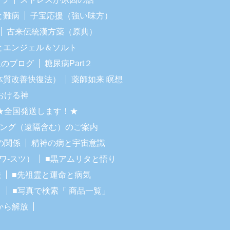
と難病
子宝応援（強い味方）
古来伝統漢方薬（原典）
Iとエンジェル＆ソルト
人のブログ
糖尿病Part２
体質改善快復法）
薬師如来 瞑想
おける神
★全国発送します！★
リング（遠隔含む）のご案内
の関係
精神の病と宇宙意識
ワ-スツ）
■黒アムリタと悟り
法
■先祖霊と運命と病気
！
■写真で検索「 商品一覧」
から解放