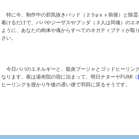
特に今、制作中の邪気抜きパッド（２５μｓｖ前後）と除霊
着けるだけで、ババやジーザスやブッダ（３人は同魂）のエ
ように、あなたの肉体や魂からすべてのネガティブティが取
さい。
今日ババのエネルギーと、龍炎プージャとゴッドヒーリング
なります。夜は湯布院の宿に泊まって、明日ナターヤFUMI（
ヒーリングを授かり午後の遅い便で羽田に戻るそうです。