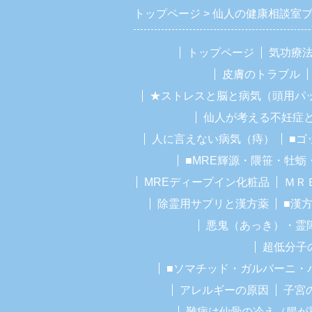
トップページ
仙人の健康相談室
トップページ
気功療
皮膚のトラブル
★ストレスと脳と病気（頭用パ
仙人が考える不妊症
人に言えない病気（痔）
■ゴ
■MRE輝源・隈笹・牡蛎
MREディープイン化粧品
ＭＲ
除霊用サプリと漢方薬
■漢
悪鬼（あっき）・霊
超低分子
■ソマチッド・ガルバーニ・
アレルギーの原因
子宮
難病は仙骨の冷え（腸が