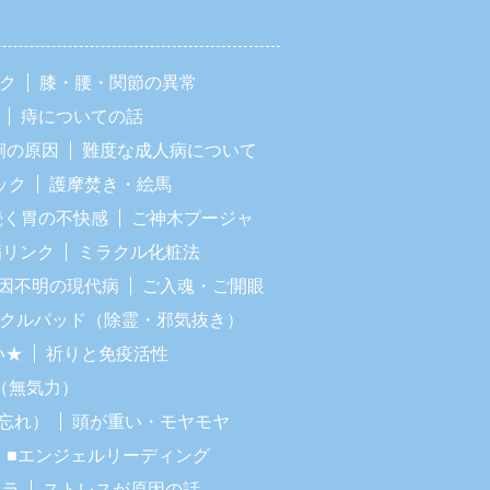
ック
膝・腰・関節の異常
痔についての話
痢の原因
難度な成人病について
ック
護摩焚き・絵馬
続く胃の不快感
ご神木プージャ
病リンク
ミラクル化粧法
因不明の現代病
ご入魂・ご開眼
ラクルパッド（除霊・邪気抜き）
い★
祈りと免疫活性
（無気力）
忘れ）
頭が重い・モヤモヤ
■エンジェルリーディング
イラ
ストレスが原因の話