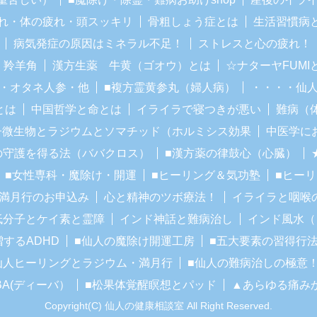
れ・体の疲れ・頭スッキリ
骨粗しょう症とは
生活習慣病
病気発症の原因はミネラル不足！
ストレスと心の疲れ！
・羚羊角
漢方生薬 牛黄（ゴオウ）とは
☆ナターヤFUM
・オタネ人参・他
■複方霊黄参丸（婦人病）
・・・・仙
とは
中国哲学と命とは
イライラで寝つきが悪い
難病（
子微生物とラジウムとソマチッド（ホルミシス効果
中医学に
の守護を得る法（ババクロス）
■漢方薬の律鼓心（心臓）
■女性専科・魔除け・開運
■ヒーリング＆気功塾
■ヒー
■満月行のお申込み
心と精神のツボ療法！
イライラと咽喉
低分子とケイ素と霊障
インド神話と難病治し
インド風水（
増するADHD
■仙人の魔除け開運工房
■五大要素の習得行
仙人ヒーリングとラジウム・満月行
■仙人の難病治しの極意
BA(ディーバ）
■松果体覚醒瞑想とパッド
▲あらゆる痛み
Copyright(C) 仙人の健康相談室 All Right Reserved.