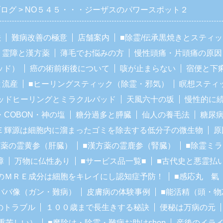
ブログ
NO５４５・・・ジーザスのパワースポット２
法
難病改善の極意
店舗案内
■除霊/伝承黒焼きとスティ
霊障と漢方薬
薄毛でお悩みの方
慢性頭痛・片頭痛の原因
ッド）
癌の術前術後について
咳が止まらない
宿便と下
と流産
■ヒーリングスティック（除霊・邪気）
瞑想スティ
ッドヒーリングとミラクルパッド
天風六十の坂
慢性的に
・COBON・神の塩
糖分過多と膵臓
仙人の養毛法
糖尿
Ｅ輝源は細胞内に溜まったゴミを除去する低分子の微生物
原
方薬の霊黄参（肝臓）
■漢方薬の霊鹿参（腎臓）
■除霊ミ
障
万物に仏性あり
■サービス品一覧■
■古代史と悪霊払
のＭＲＥ成分は細胞をキレイにし認知症予防！
■感応丸 氣
ババ像（ガン・難病）
皮膚病の体験事例
■能活精（頭・物
のトラブル
１００歳まで長生きする秘訣
便秘は万病の元
重苦しい）
■魔除け・除霊・難病お助けshop
産後のイラ