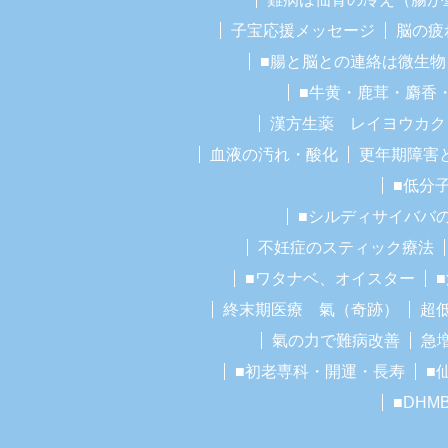
子宝応援メッセージ
脳の疲
■腸と脳との連絡は微生物
■牛黄・鹿茸・麝香
漢方生薬 レイヨウカク
血液の汚れ・酸化
更年期障害
■低分
■シルディサイババ
不妊症のスティック療法
■ワタナベ、オイスター
終末期医療 氣（奇跡）
超
氣の力で難病改善
急
■初老専科・開運・長寿
■
■DHM