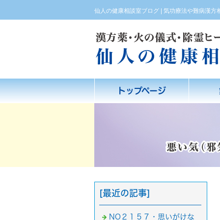
仙人の健康相談室ブログ | 気功療法や難病漢
トップページ
[最近の記事]
NO２１５７・思いがけな