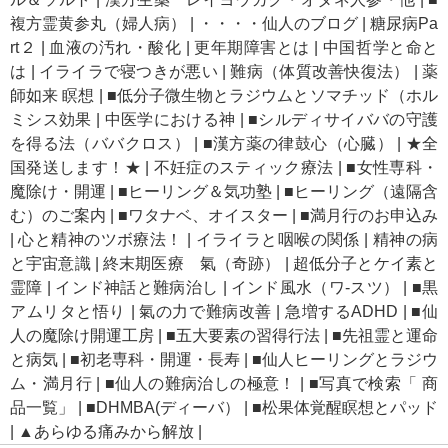
複方霊黄参丸（婦人病）
|
・・・・仙人のブログ
|
糖尿病Pa
rt２
|
血液の汚れ・酸化
|
更年期障害とは
|
中国哲学と命と
は
|
イライラで寝つきが悪い
|
難病（体質改善快復法）
|
薬
師如来 瞑想
|
■低分子微生物とラジウムとソマチッド（ホル
ミシス効果
|
中医学における神
|
■シルディサイババの守護
を得る法（ババクロス）
|
■漢方薬の律鼓心（心臓）
|
★全
国発送します！★
|
不妊症のスティック療法
|
■女性専科・
魔除け・開運
|
■ヒーリング＆気功塾
|
■ヒーリング（遠隔含
む）のご案内
|
■ワタナベ、オイスター
|
■満月行のお申込み
|
心と精神のツボ療法！
|
イライラと咽喉の関係
|
精神の病
と宇宙意識
|
終末期医療 氣（奇跡）
|
超低分子とケイ素と
霊障
|
インド神話と難病治し
|
インド風水（ワ-スツ）
|
■黒
アムリタと悟り
|
氣の力で難病改善
|
急増するADHD
|
■仙
人の魔除け開運工房
|
■五大要素の習得行法
|
■先祖霊と運命
と病気
|
■初老専科・開運・長寿
|
■仙人ヒーリングとラジウ
ム・満月行
|
■仙人の難病治しの極意！
|
■写真で検索「 商
品一覧」
|
■DHMBA(ディーバ）
|
■松果体覚醒瞑想とパッド
|
▲あらゆる痛みから解放
|