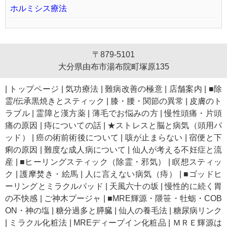
ホルミシス療法
〒879-5101
大分県由布市湯布院町塚原135
|
トップページ
|
気功療法
|
難病改善の極意
|
店舗案内
|
■除
霊/伝承黒焼きとスティック
|
膝・腰・関節の異常
|
皮膚のト
ラブル
|
霊障と漢方薬
|
薄毛でお悩みの方
|
慢性頭痛・片頭
痛の原因
|
痔についての話
|
★ストレスと脳と病気（頭用パ
ッド）
|
癌の術前術後について
|
咳が止まらない
|
宿便と下
痢の原因
|
難度な成人病について
|
仙人が考える不妊症と流
産
|
■ヒーリングスティック（除霊・邪気）
|
瞑想スティッ
ク
|
護摩焚き・絵馬
|
人に言えない病気（痔）
|
■ゴッドヒ
ーリングとミラクルパッド
|
天風六十の坂
|
慢性的に続く胃
の不快感
|
ご神木プージャ
|
■MRE輝源・隈笹・牡蛎・COB
ON・神の塩
|
糖分過多と膵臓
|
仙人の養毛法
|
糖尿病リンク
|
ミラクル化粧法
|
MREディープイン化粧品
|
ＭＲＥ輝源は