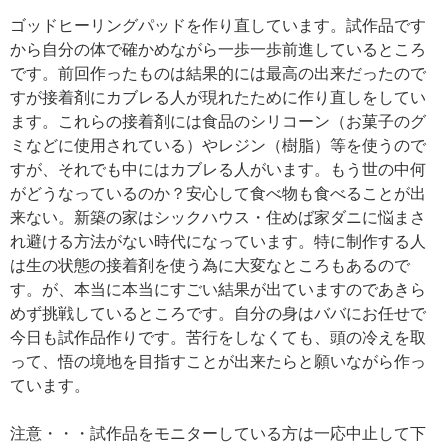
ゴッドヒーリングパッドを作り直しています。試作品です
から自分の体で確かめながら一歩一歩前進しているところ
です。前回作ったものは結果的には最高の出来だったので
すが接着剤にカブレる人が現れたために作り直しをしてい
ます。これらの接着剤には食品のシリコーン（お菓子のグ
ミなどに使用されている）やレジン（樹脂）等を使うので
すが、それでも中にはカブレる人がいます。もう世の中何
がどうなっているのか？安心して食べ物も食べることが出
来ない。新築の家はシックハウス・住めば家ダニに悩まさ
れ避ける方法がない時代になっています。特に制作する人
は生の状態の接着剤を使う為に大変なところもあるので
す。が、本当に本当にすごい結果が出ていますのであきら
めず挑戦しているところです。自分の身はババにお任せで
今日も試作品作りです。苦行をしなくても、頭の冷えを取
って、悟の境地を目指すことが出来たらと願いながら作っ
ています。
注意・・・試作品をモニターしている方は一応中止して下