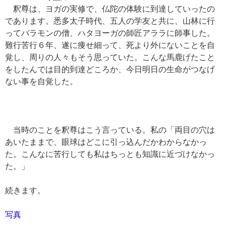
釈尊は、ヨガの実修で、仏陀の体験に到達していったの
であります。悉多太子時代、五人の学友と共に、山林に行
ってバラモンの僧、ハタヨーガの師匠アララに師事した。
難行苦行６年、遂に痩せ細って、死より外にないことを自
覚し、周りの人々もそう思っていた。こんな馬鹿げたこと
をしたんでは目的到達どころか、今日明日の生命がつなげ
ない事を自覚した。
当時のことを釈尊はこう言っている。私の「両目の穴は
あいたままで、眼球はどこに引っ込んだかわからなかっ
た。こんなに苦行しても私はちっとも知識に近づけなかっ
た。」
続きます。
写真