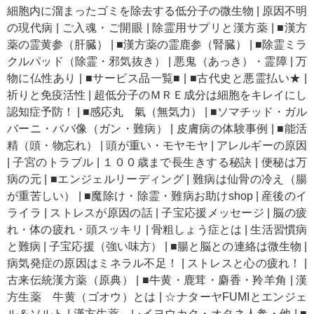
細胞内に溜まったゴミを除去する低分子の微生物
|
原因不明
の現代病
|
ご入魂・ご開眼
|
除霊用サプリと漢方薬
|
■漢方
薬の霊黄参（肝臓）
|
■漢方薬の霊鹿参（腎臓）
|
■除霊ミラ
クルパッド（除霊・邪気抜き）
|
悪鬼（あっき）・霊障
|
万
物に仏性あり
|
■サービス品一覧■
|
■古代史と悪霊払い★
|
祈りと免疫活性
|
超低分子のＭＲＥ成分は細胞をキレイにし
認知症予防！
|
■感応丸 氣（無気力）
|
■ソマチッド・ガル
バーニ・ババ像（ガン・難病）
|
皮膚病の体験事例
|
■能活
精（頭・物忘れ）
|
頭が重い・モヤモヤ
|
アレルギーの原因
|
子宮のトラブル
|
１００歳まで長生きする秘訣
|
便秘は万
病の元
|
■エンジェルリーディング
|
難病は仙骨の冷え（腸
が重苦しい）
|
■魔除け・除霊・難病お助けshop
|
産後のイ
ライラ
|
ストレスが原因の話
|
子宝応援メッセージ
|
脳の疲
れ・体の疲れ・頭スッキリ
|
骨粗しょう症とは
|
生活習慣病
と難病
|
子宝応援（強い味方）
|
■腸と脳との連絡は微生物
|
病気発症の原因はミネラル不足！
|
ストレスと心の疲れ！
|
古来伝統漢方薬（原典）
|
■牛黄・鹿茸・麝香・羚羊角
|
漢
方生薬 牛黄（ゴオウ）とは
|
☆ナターヤFUMIとエンジェ
ル＆ソルト
|
漢方生薬 レイヨウカク・オタネ人参・他
|
■