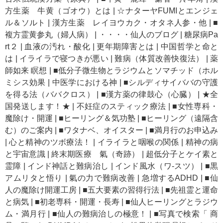
方生薬 牛黄（ゴオウ）とは
|
☆ナターヤFUMIとエンジェ
ル＆ソルト
|
漢方生薬 レイヨウカク・オタネ人参・他
|
■
複方霊黄参丸（婦人病）
|
・・・・仙人のブログ
|
糖尿病Pa
rt２
|
血液の汚れ・酸化
|
更年期障害とは
|
中国哲学と命と
は
|
イライラで寝つきが悪い
|
難病（体質改善快復法）
|
薬
師如来 瞑想
|
■低分子微生物とラジウムとソマチッド（ホル
ミシス効果
|
中医学における神
|
■シルディサイババの守護
を得る法（ババクロス）
|
■漢方薬の律鼓心（心臓）
|
★全
国発送します！★
|
不妊症のスティック療法
|
■女性専科・
魔除け・開運
|
■ヒーリング＆気功塾
|
■ヒーリング（遠隔含
む）のご案内
|
■ワタナベ、オイスター
|
■満月行のお申込み
|
心と精神のツボ療法！
|
イライラと咽喉の関係
|
精神の病
と宇宙意識
|
終末期医療 氣（奇跡）
|
超低分子とケイ素と
霊障
|
インド神話と難病治し
|
インド風水（ワ-スツ）
|
■黒
アムリタと悟り
|
氣の力で難病改善
|
急増するADHD
|
■仙
人の魔除け開運工房
|
■五大要素の習得行法
|
■先祖霊と運命
と病気
|
■初老専科・開運・長寿
|
■仙人ヒーリングとラジウ
ム・満月行
|
■仙人の難病治しの極意！
|
■写真で検索「 商