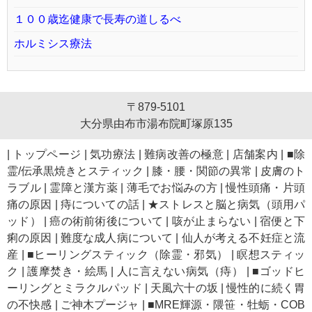
１００歳迄健康で長寿の道しるべ
ホルミシス療法
〒879-5101
大分県由布市湯布院町塚原135
|
トップページ
|
気功療法
|
難病改善の極意
|
店舗案内
|
■除
霊/伝承黒焼きとスティック
|
膝・腰・関節の異常
|
皮膚のト
ラブル
|
霊障と漢方薬
|
薄毛でお悩みの方
|
慢性頭痛・片頭
痛の原因
|
痔についての話
|
★ストレスと脳と病気（頭用パ
ッド）
|
癌の術前術後について
|
咳が止まらない
|
宿便と下
痢の原因
|
難度な成人病について
|
仙人が考える不妊症と流
産
|
■ヒーリングスティック（除霊・邪気）
|
瞑想スティッ
ク
|
護摩焚き・絵馬
|
人に言えない病気（痔）
|
■ゴッドヒ
ーリングとミラクルパッド
|
天風六十の坂
|
慢性的に続く胃
の不快感
|
ご神木プージャ
|
■MRE輝源・隈笹・牡蛎・COB