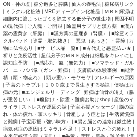
ON・神の塩
|
糖分過多と膵臓
|
仙人の養毛法
|
糖尿病リンク
|
ミラクル化粧法
|
MREディープイン化粧品
|
ＭＲＥ輝源は
細胞内に溜まったゴミを除去する低分子の微生物
|
原因不明
の現代病
|
ご入魂・ご開眼
|
除霊用サプリと漢方薬
|
■漢方
薬の霊黄参（肝臓）
|
■漢方薬の霊鹿参（腎臓）
|
■除霊ミラ
クルパッド（除霊・邪気抜き）
|
悪鬼（あっき）・霊障
|
万
物に仏性あり
|
■サービス品一覧■
|
■古代史と悪霊払い★
|
祈りと免疫活性
|
超低分子のＭＲＥ成分は細胞をキレイにし
認知症予防！
|
■感応丸 氣（無気力）
|
■ソマチッド・ガル
バーニ・ババ像（ガン・難病）
|
皮膚病の体験事例
|
■能活
精（頭・物忘れ）
|
頭が重い・モヤモヤ
|
アレルギーの原因
|
子宮のトラブル
|
１００歳まで長生きする秘訣
|
便秘は万
病の元
|
■エンジェルリーディング
|
難病は仙骨の冷え（腸
が重苦しい）
|
■魔除け・除霊・難病お助けshop
|
産後のイ
ライラ
|
ストレスが原因の話
|
子宝応援メッセージ
|
脳の疲
れ・体の疲れ・頭スッキリ
|
骨粗しょう症とは
|
生活習慣病
と難病
|
子宝応援（強い味方）
|
■腸と脳との連絡は微生物
|
病気発症の原因はミネラル不足！
|
ストレスと心の疲れ！
|
古来伝統漢方薬（原典）
|
■牛黄・鹿茸・麝香・羚羊角
|
漢