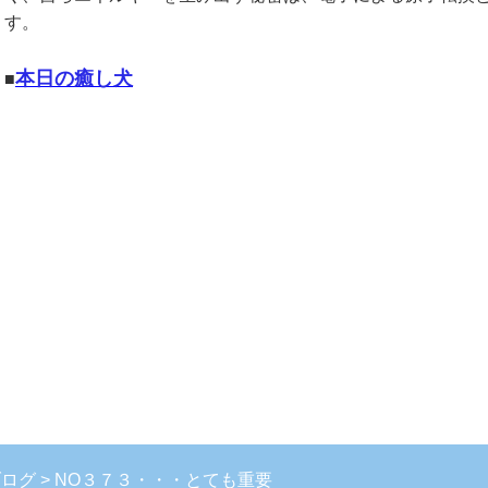
す。
本日の癒し犬
■
ブログ
NO３７３・・・とても重要