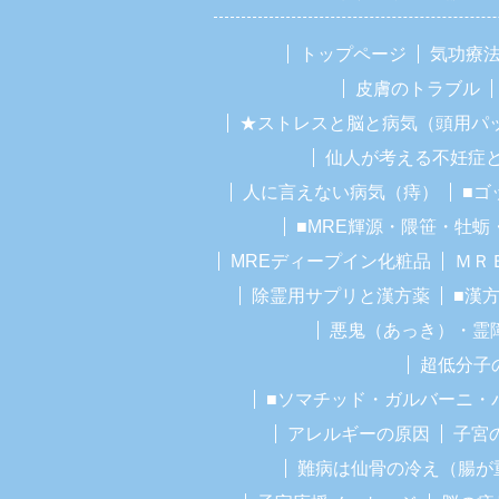
トップページ
気功療
皮膚のトラブル
★ストレスと脳と病気（頭用パ
仙人が考える不妊症
人に言えない病気（痔）
■ゴ
■MRE輝源・隈笹・牡蛎
MREディープイン化粧品
ＭＲ
除霊用サプリと漢方薬
■漢
悪鬼（あっき）・霊
超低分子
■ソマチッド・ガルバーニ・
アレルギーの原因
子宮
難病は仙骨の冷え（腸が