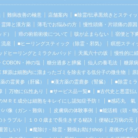
法
難病改善の極意
店舗案内
■除霊/伝承黒焼きとスティ
霊障と漢方薬
薄毛でお悩みの方
慢性頭痛・片頭痛の原因
ッド）
癌の術前術後について
咳が止まらない
宿便と下
と流産
■ヒーリングスティック（除霊・邪気）
瞑想スティ
ッドヒーリングとミラクルパッド
天風六十の坂
慢性的に
・COBON・神の塩
糖分過多と膵臓
仙人の養毛法
糖尿
Ｅ輝源は細胞内に溜まったゴミを除去する低分子の微生物
原
方薬の霊黄参（肝臓）
■漢方薬の霊鹿参（腎臓）
■除霊ミ
障
万物に仏性あり
■サービス品一覧■
■古代史と悪霊払
のＭＲＥ成分は細胞をキレイにし認知症予防！
■感応丸 氣
ババ像（ガン・難病）
皮膚病の体験事例
■能活精（頭・物
のトラブル
１００歳まで長生きする秘訣
便秘は万病の元
重苦しい）
■魔除け・除霊・難病お助けshop
産後のイラ