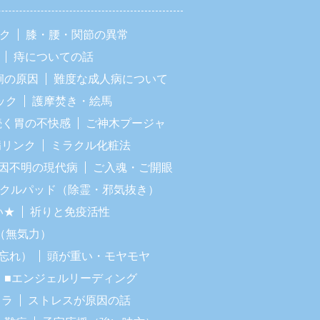
ック
膝・腰・関節の異常
痔についての話
痢の原因
難度な成人病について
ック
護摩焚き・絵馬
続く胃の不快感
ご神木プージャ
病リンク
ミラクル化粧法
因不明の現代病
ご入魂・ご開眼
ラクルパッド（除霊・邪気抜き）
い★
祈りと免疫活性
（無気力）
忘れ）
頭が重い・モヤモヤ
■エンジェルリーディング
イラ
ストレスが原因の話