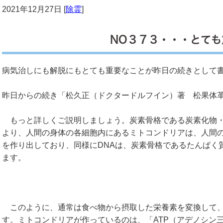
2021年12月27日 [
除霊
]
NO３７３・・・とても
病気治しにも解脱にもとても重要なことが昨日の続きとして
昨日からの続き「松久正（ドクタードルフイン）著 松果体
もっと詳しくご説明しましょう。炭素骨格である炭素化物・
より、人間の身体の各細胞内にあるミトコンドリアは、人間
を作り出しており、同様にDNAは、炭素骨格であるたんぱく
ます。
このように、通常は食べ物から摂取した栄養素を変換して、
す。ミトコンドリアが作っているのは、「ATP（アデノシン