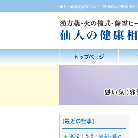
仙人の健康相談室ブログ | 気功療法や難病漢
トップページ
[最近の記事]
NO２１５６・男女関係と