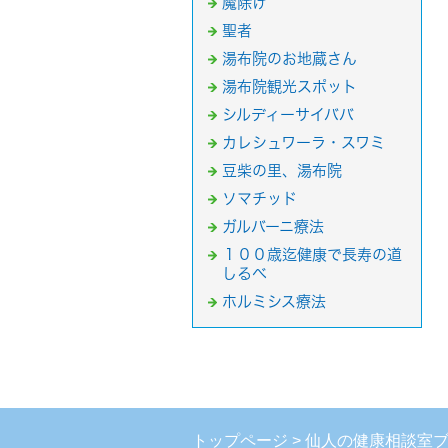
魔除け
聖者
湯布院のお地蔵さん
湯布院観光スポット
シルディーサイババ
カレシュワーラ・スワミ
豆柴の里、湯布院
ソマチッド
ガルバーニ療法
１００歳迄健康で長寿の道
しるべ
ホルミシス療法
トップページ
仙人の健康相談室