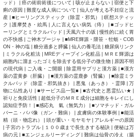
ッド）
|
癌の術前術後について
|
咳が止まらない
|
宿便と下
痢の原因
|
難度な成人病について
|
仙人が考える不妊症と流
産
|
■ヒーリングスティック（除霊・邪気）
|
瞑想スティッ
ク
|
護摩焚き・絵馬
|
人に言えない病気（痔）
|
■ゴッドヒ
ーリングとミラクルパッド
|
天風六十の坂
|
慢性的に続く胃
の不快感
|
ご神木プージャ
|
■MRE輝源・隈笹・牡蛎・COB
ON・神の塩
|
糖分過多と膵臓
|
仙人の養毛法
|
糖尿病リンク
|
ミラクル化粧法
|
MREディープイン化粧品
|
ＭＲＥ輝源は
細胞内に溜まったゴミを除去する低分子の微生物
|
原因不明
の現代病
|
ご入魂・ご開眼
|
除霊用サプリと漢方薬
|
■漢方
薬の霊黄参（肝臓）
|
■漢方薬の霊鹿参（腎臓）
|
■除霊ミラ
クルパッド（除霊・邪気抜き）
|
悪鬼（あっき）・霊障
|
万
物に仏性あり
|
■サービス品一覧■
|
■古代史と悪霊払い★
|
祈りと免疫活性
|
超低分子のＭＲＥ成分は細胞をキレイにし
認知症予防！
|
■感応丸 氣（無気力）
|
■ソマチッド・ガル
バーニ・ババ像（ガン・難病）
|
皮膚病の体験事例
|
■能活
精（頭・物忘れ）
|
頭が重い・モヤモヤ
|
アレルギーの原因
|
子宮のトラブル
|
１００歳まで長生きする秘訣
|
便秘は万
病の元
|
■エンジェルリーディング
|
難病は仙骨の冷え（腸