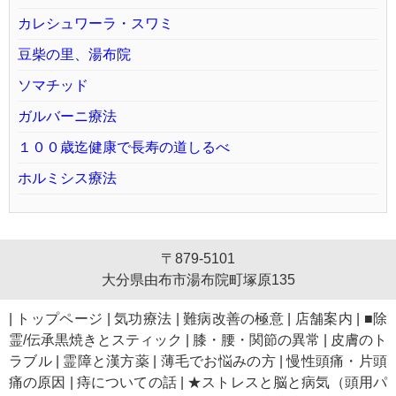
カレシュワーラ・スワミ
豆柴の里、湯布院
ソマチッド
ガルバーニ療法
１００歳迄健康で長寿の道しるべ
ホルミシス療法
〒879-5101
大分県由布市湯布院町塚原135
|
トップページ
|
気功療法
|
難病改善の極意
|
店舗案内
|
■除
霊/伝承黒焼きとスティック
|
膝・腰・関節の異常
|
皮膚のト
ラブル
|
霊障と漢方薬
|
薄毛でお悩みの方
|
慢性頭痛・片頭
痛の原因
|
痔についての話
|
★ストレスと脳と病気（頭用パ