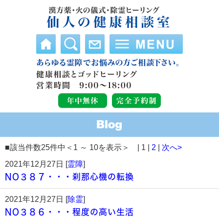
■該当件数25件中＜1 ～ 10を表示＞ | 1 |
2
|
次へ>
2021年12月27日 [
霊障
]
NO３８７・・・刹那心機の転換
2021年12月27日 [
除霊
]
NO３８６・・・程度の高い生活