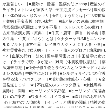
が重苦しい）
|
■魔除け・除霊・難病お助けshop
|
産後のイ
ライラ
|
ストレスが原因の話
|
子宝応援メッセージ
|
脳の疲
れ・体の疲れ・頭スッキリ
|
骨粗しょう症とは
|
生活習慣病
と難病
|
子宝応援（強い味方）
|
■腸と脳との連絡は微生物
|
病気発症の原因はミネラル不足！
|
ストレスと心の疲れ！
|
古来伝統漢方薬（原典）
|
■牛黄・鹿茸・麝香・羚羊角
|
漢
方生薬 牛黄（ゴオウ）とは
|
☆ナターヤFUMIとエンジェ
ル＆ソルト
|
漢方生薬 レイヨウカク・オタネ人参・他
|
■
複方霊黄参丸（婦人病）
|
・・・・仙人のブログ
|
糖尿病Pa
rt２
|
血液の汚れ・酸化
|
更年期障害とは
|
中国哲学と命と
は
|
イライラで寝つきが悪い
|
難病（体質改善快復法）
|
薬
師如来 瞑想
|
■低分子微生物とラジウムとソマチッド（ホル
ミシス効果
|
中医学における神
|
■シルディサイババの守護
を得る法（ババクロス）
|
■漢方薬の律鼓心（心臓）
|
★全
国発送します！★
|
不妊症のスティック療法
|
■女性専科・
魔除け・開運
|
■ヒーリング＆気功塾
|
■ヒーリング（遠隔含
む）のご案内
|
■ワタナベ、オイスター
|
■満月行のお申込み
|
心と精神のツボ療法！
|
イライラと咽喉の関係
|
精神の病