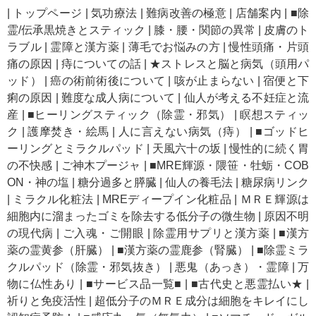
|
トップページ
|
気功療法
|
難病改善の極意
|
店舗案内
|
■除
霊/伝承黒焼きとスティック
|
膝・腰・関節の異常
|
皮膚のト
ラブル
|
霊障と漢方薬
|
薄毛でお悩みの方
|
慢性頭痛・片頭
痛の原因
|
痔についての話
|
★ストレスと脳と病気（頭用パ
ッド）
|
癌の術前術後について
|
咳が止まらない
|
宿便と下
痢の原因
|
難度な成人病について
|
仙人が考える不妊症と流
産
|
■ヒーリングスティック（除霊・邪気）
|
瞑想スティッ
ク
|
護摩焚き・絵馬
|
人に言えない病気（痔）
|
■ゴッドヒ
ーリングとミラクルパッド
|
天風六十の坂
|
慢性的に続く胃
の不快感
|
ご神木プージャ
|
■MRE輝源・隈笹・牡蛎・COB
ON・神の塩
|
糖分過多と膵臓
|
仙人の養毛法
|
糖尿病リンク
|
ミラクル化粧法
|
MREディープイン化粧品
|
ＭＲＥ輝源は
細胞内に溜まったゴミを除去する低分子の微生物
|
原因不明
の現代病
|
ご入魂・ご開眼
|
除霊用サプリと漢方薬
|
■漢方
薬の霊黄参（肝臓）
|
■漢方薬の霊鹿参（腎臓）
|
■除霊ミラ
クルパッド（除霊・邪気抜き）
|
悪鬼（あっき）・霊障
|
万
物に仏性あり
|
■サービス品一覧■
|
■古代史と悪霊払い★
|
祈りと免疫活性
|
超低分子のＭＲＥ成分は細胞をキレイにし