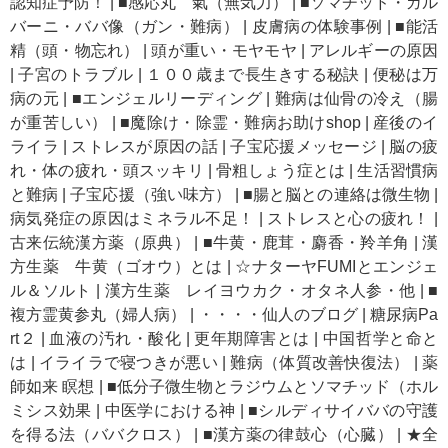
認知症予防！
|
■感応丸 氣（無気力）
|
■ソマチッド・ガル
バーニ・ババ像（ガン・難病）
|
皮膚病の体験事例
|
■能活
精（頭・物忘れ）
|
頭が重い・モヤモヤ
|
アレルギーの原因
|
子宮のトラブル
|
１００歳まで長生きする秘訣
|
便秘は万
病の元
|
■エンジェルリーディング
|
難病は仙骨の冷え（腸
が重苦しい）
|
■魔除け・除霊・難病お助けshop
|
産後のイ
ライラ
|
ストレスが原因の話
|
子宝応援メッセージ
|
脳の疲
れ・体の疲れ・頭スッキリ
|
骨粗しょう症とは
|
生活習慣病
と難病
|
子宝応援（強い味方）
|
■腸と脳との連絡は微生物
|
病気発症の原因はミネラル不足！
|
ストレスと心の疲れ！
|
古来伝統漢方薬（原典）
|
■牛黄・鹿茸・麝香・羚羊角
|
漢
方生薬 牛黄（ゴオウ）とは
|
☆ナターヤFUMIとエンジェ
ル＆ソルト
|
漢方生薬 レイヨウカク・オタネ人参・他
|
■
複方霊黄参丸（婦人病）
|
・・・・仙人のブログ
|
糖尿病Pa
rt２
|
血液の汚れ・酸化
|
更年期障害とは
|
中国哲学と命と
は
|
イライラで寝つきが悪い
|
難病（体質改善快復法）
|
薬
師如来 瞑想
|
■低分子微生物とラジウムとソマチッド（ホル
ミシス効果
|
中医学における神
|
■シルディサイババの守護
を得る法（ババクロス）
|
■漢方薬の律鼓心（心臓）
|
★全