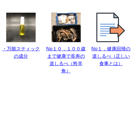
・万能スティック
No１０，１００歳
No１，健康回帰の
の成分
まで健康で長寿の
道しるべ（正しい
道しるべ（羚羊
食事とは）
角）