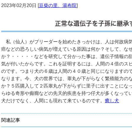
2023年02月20日 [
豆柴の里、湯布院
]
正常な遺伝子を子孫に継承
私（仙人）がブリーダーを始めたきっかけは、人は何故病気
癌などの恐ろしい病気が増えている原因は何か？そして、な
か？・・・・・などを研究して分かった事は、遺伝子情報の
気が付いたからです。これを証明するには、人間の４倍のス
のです。つまり犬の６歳は人間の４０歳と同じになりますの
なります。今、犬の世界では、睾丸が下がらなく繁殖能力の
か？５匹購入して２匹睾丸が下がらずに里子に出すことにな
らゆる奇形や癲癇などの先天的疾患を持つ仔犬が多くなって
犬だけでなく、人間にも現れて来ているのです。
癒し犬
関連記事