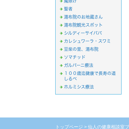
魔除け
聖者
湯布院のお地蔵さん
湯布院観光スポット
シルディーサイババ
カレシュワーラ・スワミ
豆柴の里、湯布院
ソマチッド
ガルバーニ療法
１００歳迄健康で長寿の道
しるべ
ホルミシス療法
トップページ
仙人の健康相談室