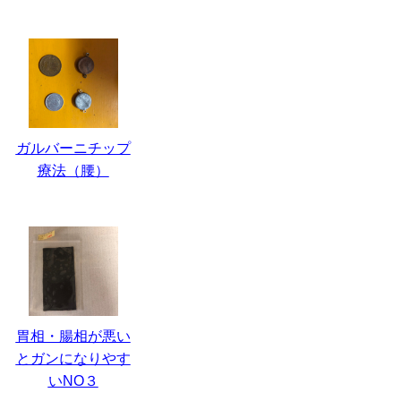
ガルバーニチップ
療法（腰）
胃相・腸相が悪い
とガンになりやす
いNO３