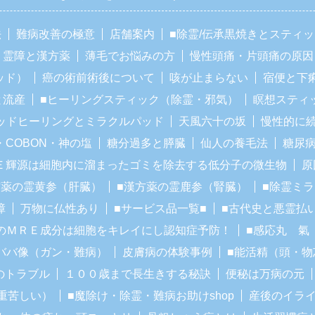
法
難病改善の極意
店舗案内
■除霊/伝承黒焼きとスティ
霊障と漢方薬
薄毛でお悩みの方
慢性頭痛・片頭痛の原因
ッド）
癌の術前術後について
咳が止まらない
宿便と下
と流産
■ヒーリングスティック（除霊・邪気）
瞑想スティ
ッドヒーリングとミラクルパッド
天風六十の坂
慢性的に
・COBON・神の塩
糖分過多と膵臓
仙人の養毛法
糖尿
Ｅ輝源は細胞内に溜まったゴミを除去する低分子の微生物
原
方薬の霊黄参（肝臓）
■漢方薬の霊鹿参（腎臓）
■除霊ミ
障
万物に仏性あり
■サービス品一覧■
■古代史と悪霊払
のＭＲＥ成分は細胞をキレイにし認知症予防！
■感応丸 氣
ババ像（ガン・難病）
皮膚病の体験事例
■能活精（頭・物
のトラブル
１００歳まで長生きする秘訣
便秘は万病の元
重苦しい）
■魔除け・除霊・難病お助けshop
産後のイラ