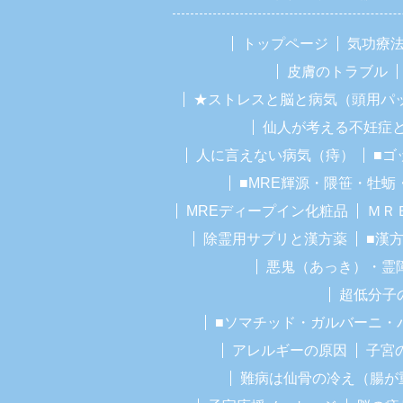
トップページ
気功療
皮膚のトラブル
★ストレスと脳と病気（頭用パ
仙人が考える不妊症
人に言えない病気（痔）
■ゴ
■MRE輝源・隈笹・牡蛎
MREディープイン化粧品
ＭＲ
除霊用サプリと漢方薬
■漢
悪鬼（あっき）・霊
超低分子
■ソマチッド・ガルバーニ・
アレルギーの原因
子宮
難病は仙骨の冷え（腸が