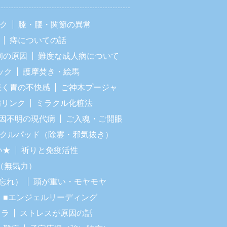
ック
膝・腰・関節の異常
痔についての話
痢の原因
難度な成人病について
ック
護摩焚き・絵馬
続く胃の不快感
ご神木プージャ
病リンク
ミラクル化粧法
因不明の現代病
ご入魂・ご開眼
ラクルパッド（除霊・邪気抜き）
い★
祈りと免疫活性
（無気力）
忘れ）
頭が重い・モヤモヤ
■エンジェルリーディング
イラ
ストレスが原因の話