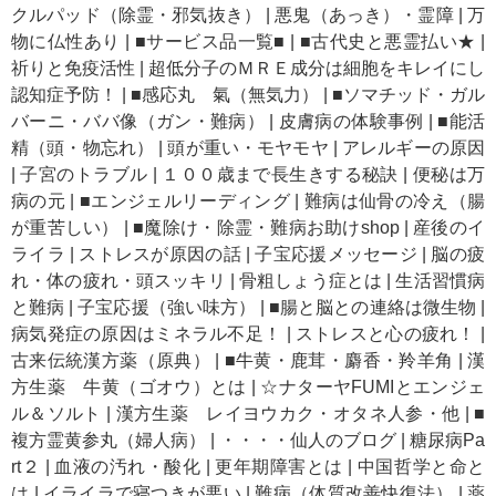
クルパッド（除霊・邪気抜き）
|
悪鬼（あっき）・霊障
|
万
物に仏性あり
|
■サービス品一覧■
|
■古代史と悪霊払い★
|
祈りと免疫活性
|
超低分子のＭＲＥ成分は細胞をキレイにし
認知症予防！
|
■感応丸 氣（無気力）
|
■ソマチッド・ガル
バーニ・ババ像（ガン・難病）
|
皮膚病の体験事例
|
■能活
精（頭・物忘れ）
|
頭が重い・モヤモヤ
|
アレルギーの原因
|
子宮のトラブル
|
１００歳まで長生きする秘訣
|
便秘は万
病の元
|
■エンジェルリーディング
|
難病は仙骨の冷え（腸
が重苦しい）
|
■魔除け・除霊・難病お助けshop
|
産後のイ
ライラ
|
ストレスが原因の話
|
子宝応援メッセージ
|
脳の疲
れ・体の疲れ・頭スッキリ
|
骨粗しょう症とは
|
生活習慣病
と難病
|
子宝応援（強い味方）
|
■腸と脳との連絡は微生物
|
病気発症の原因はミネラル不足！
|
ストレスと心の疲れ！
|
古来伝統漢方薬（原典）
|
■牛黄・鹿茸・麝香・羚羊角
|
漢
方生薬 牛黄（ゴオウ）とは
|
☆ナターヤFUMIとエンジェ
ル＆ソルト
|
漢方生薬 レイヨウカク・オタネ人参・他
|
■
複方霊黄参丸（婦人病）
|
・・・・仙人のブログ
|
糖尿病Pa
rt２
|
血液の汚れ・酸化
|
更年期障害とは
|
中国哲学と命と
は
|
イライラで寝つきが悪い
|
難病（体質改善快復法）
|
薬