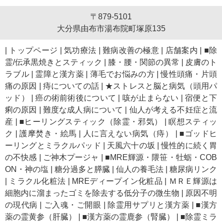
〒879-5101
大分県由布市湯布院町塚原135
|
トップページ
|
気功療法
|
難病改善の極意
|
店舗案内
|
■除
霊/伝承黒焼きとスティック
|
膝・腰・関節の異常
|
皮膚のト
ラブル
|
霊障と漢方薬
|
薄毛でお悩みの方
|
慢性頭痛・片頭
痛の原因
|
痔についての話
|
★ストレスと脳と病気（頭用パ
ッド）
|
癌の術前術後について
|
咳が止まらない
|
宿便と下
痢の原因
|
難度な成人病について
|
仙人が考える不妊症と流
産
|
■ヒーリングスティック（除霊・邪気）
|
瞑想スティッ
ク
|
護摩焚き・絵馬
|
人に言えない病気（痔）
|
■ゴッドヒ
ーリングとミラクルパッド
|
天風六十の坂
|
慢性的に続く胃
の不快感
|
ご神木プージャ
|
■MRE輝源・隈笹・牡蛎・COB
ON・神の塩
|
糖分過多と膵臓
|
仙人の養毛法
|
糖尿病リンク
|
ミラクル化粧法
|
MREディープイン化粧品
|
ＭＲＥ輝源は
細胞内に溜まったゴミを除去する低分子の微生物
|
原因不明
の現代病
|
ご入魂・ご開眼
|
除霊用サプリと漢方薬
|
■漢方
薬の霊黄参（肝臓）
|
■漢方薬の霊鹿参（腎臓）
|
■除霊ミラ