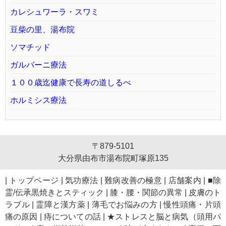
カレシュワーラ・スワミ
豆柴の里、湯布院
ソマチッド
ガルバーニ療法
１００歳迄健康で長寿の道しるべ
ホルミシス療法
〒879-5101
大分県由布市湯布院町塚原135
|
トップページ
|
気功療法
|
難病改善の極意
|
店舗案内
|
■除
霊/伝承黒焼きとスティック
|
膝・腰・関節の異常
|
皮膚のト
ラブル
|
霊障と漢方薬
|
薄毛でお悩みの方
|
慢性頭痛・片頭
痛の原因
|
痔についての話
|
★ストレスと脳と病気（頭用パ