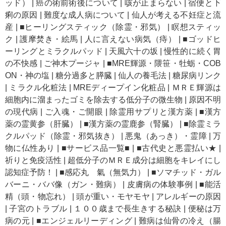
ッド）
|
癌の術前術後について
|
咳が止まらない
|
宿便と下
痢の原因
|
難度な成人病について
|
仙人が考える不妊症と流
産
|
■ヒーリングスティック（除霊・邪気）
|
瞑想スティッ
ク
|
護摩焚き・絵馬
|
人に言えない病気（痔）
|
■ゴッドヒ
ーリングとミラクルパッド
|
天風六十の坂
|
慢性的に続く胃
の不快感
|
ご神木プージャ
|
■MRE輝源・隈笹・牡蛎・COB
ON・神の塩
|
糖分過多と膵臓
|
仙人の養毛法
|
糖尿病リンク
|
ミラクル化粧法
|
MREディープイン化粧品
|
ＭＲＥ輝源は
細胞内に溜まったゴミを除去する低分子の微生物
|
原因不明
の現代病
|
ご入魂・ご開眼
|
除霊用サプリと漢方薬
|
■漢方
薬の霊黄参（肝臓）
|
■漢方薬の霊鹿参（腎臓）
|
■除霊ミラ
クルパッド（除霊・邪気抜き）
|
悪鬼（あっき）・霊障
|
万
物に仏性あり
|
■サービス品一覧■
|
■古代史と悪霊払い★
|
祈りと免疫活性
|
超低分子のＭＲＥ成分は細胞をキレイにし
認知症予防！
|
■感応丸 氣（無気力）
|
■ソマチッド・ガル
バーニ・ババ像（ガン・難病）
|
皮膚病の体験事例
|
■能活
精（頭・物忘れ）
|
頭が重い・モヤモヤ
|
アレルギーの原因
|
子宮のトラブル
|
１００歳まで長生きする秘訣
|
便秘は万
病の元
|
■エンジェルリーディング
|
難病は仙骨の冷え（腸