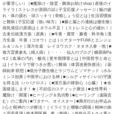
が重苦しい）
|
■魔除け・除霊・難病お助けshop
|
産後のイ
ライラ
|
ストレスが原因の話
|
子宝応援メッセージ
|
脳の疲
れ・体の疲れ・頭スッキリ
|
骨粗しょう症とは
|
生活習慣病
と難病
|
子宝応援（強い味方）
|
■腸と脳との連絡は微生物
|
病気発症の原因はミネラル不足！
|
ストレスと心の疲れ！
|
古来伝統漢方薬（原典）
|
■牛黄・鹿茸・麝香・羚羊角
|
漢
方生薬 牛黄（ゴオウ）とは
|
☆ナターヤFUMIとエンジェ
ル＆ソルト
|
漢方生薬 レイヨウカク・オタネ人参・他
|
■
複方霊黄参丸（婦人病）
|
・・・・仙人のブログ
|
糖尿病Pa
rt２
|
血液の汚れ・酸化
|
更年期障害とは
|
中国哲学と命と
は
|
イライラで寝つきが悪い
|
難病（体質改善快復法）
|
薬
師如来 瞑想
|
■低分子微生物とラジウムとソマチッド（ホル
ミシス効果
|
中医学における神
|
■シルディサイババの守護
を得る法（ババクロス）
|
■漢方薬の律鼓心（心臓）
|
★全
国発送します！★
|
不妊症のスティック療法
|
■女性専科・
魔除け・開運
|
■ヒーリング＆気功塾
|
■ヒーリング（遠隔含
む）のご案内
|
■ワタナベ、オイスター
|
■満月行のお申込み
|
心と精神のツボ療法！
|
イライラと咽喉の関係
|
精神の病
と宇宙意識
|
終末期医療 氣（奇跡）
|
超低分子とケイ素と