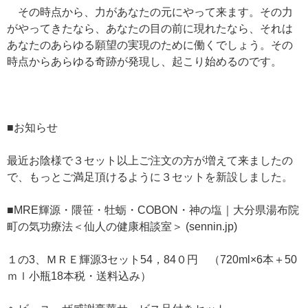
その時点から、力があなたの元にやって来ます。その力
がやってきたなら、あなたの目の前に現れたなら、それは
あなたのあらゆる願望の実現のために働くでしょう。その
時点からあらゆる奇跡が発現し、起こり始めるのです。
■お知らせ
最近お陰様で３セット以上ご注文の方が増えて来ましたの
で、もっとご満足頂けるように３セットを新設しました。
■MRE輝源・隈笹・牡蛎・COBON・神の塩｜大分県湯布院
町の気功療法＜仙人の健康相談室＞ (sennin.jp)
１の3、ＭＲＥ輝源3セット54，84０円 （720ml×6本＋50
ｍｌ小瓶18本税・送料込み）