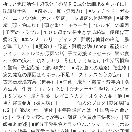
祈りと免疫活性
|
超低分子のＭＲＥ成分は細胞をキレイにし
認知症予防！
|
■感応丸 氣（無気力）
|
■ソマチッド・ガル
バーニ・ババ像（ガン・難病）
|
皮膚病の体験事例
|
■能活
精（頭・物忘れ）
|
頭が重い・モヤモヤ
|
アレルギーの原因
|
子宮のトラブル
|
１００歳まで長生きする秘訣
|
便秘は万
病の元
|
■エンジェルリーディング
|
難病は仙骨の冷え（腸
が重苦しい）
|
■魔除け・除霊・難病お助けshop
|
産後のイ
ライラ
|
ストレスが原因の話
|
子宝応援メッセージ
|
脳の疲
れ・体の疲れ・頭スッキリ
|
骨粗しょう症とは
|
生活習慣病
と難病
|
子宝応援（強い味方）
|
■腸と脳との連絡は微生物
|
病気発症の原因はミネラル不足！
|
ストレスと心の疲れ！
|
古来伝統漢方薬（原典）
|
■牛黄・鹿茸・麝香・羚羊角
|
漢
方生薬 牛黄（ゴオウ）とは
|
☆ナターヤFUMIとエンジェ
ル＆ソルト
|
漢方生薬 レイヨウカク・オタネ人参・他
|
■
複方霊黄参丸（婦人病）
|
・・・・仙人のブログ
|
糖尿病Pa
rt２
|
血液の汚れ・酸化
|
更年期障害とは
|
中国哲学と命と
は
|
イライラで寝つきが悪い
|
難病（体質改善快復法）
|
薬
師如来 瞑想
|
■低分子微生物とラジウムとソマチッド（ホル
ミシス効果
|
中医学における神
|
■シルディサイババの守護