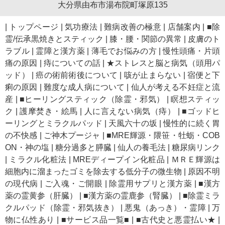
大分県由布市湯布院町塚原135
|
トップページ
|
気功療法
|
難病改善の極意
|
店舗案内
|
■除
霊/伝承黒焼きとスティック
|
膝・腰・関節の異常
|
皮膚のト
ラブル
|
霊障と漢方薬
|
薄毛でお悩みの方
|
慢性頭痛・片頭
痛の原因
|
痔についての話
|
★ストレスと脳と病気（頭用パ
ッド）
|
癌の術前術後について
|
咳が止まらない
|
宿便と下
痢の原因
|
難度な成人病について
|
仙人が考える不妊症と流
産
|
■ヒーリングスティック（除霊・邪気）
|
瞑想スティッ
ク
|
護摩焚き・絵馬
|
人に言えない病気（痔）
|
■ゴッドヒ
ーリングとミラクルパッド
|
天風六十の坂
|
慢性的に続く胃
の不快感
|
ご神木プージャ
|
■MRE輝源・隈笹・牡蛎・COB
ON・神の塩
|
糖分過多と膵臓
|
仙人の養毛法
|
糖尿病リンク
|
ミラクル化粧法
|
MREディープイン化粧品
|
ＭＲＥ輝源は
細胞内に溜まったゴミを除去する低分子の微生物
|
原因不明
の現代病
|
ご入魂・ご開眼
|
除霊用サプリと漢方薬
|
■漢方
薬の霊黄参（肝臓）
|
■漢方薬の霊鹿参（腎臓）
|
■除霊ミラ
クルパッド（除霊・邪気抜き）
|
悪鬼（あっき）・霊障
|
万
物に仏性あり
|
■サービス品一覧■
|
■古代史と悪霊払い★
|