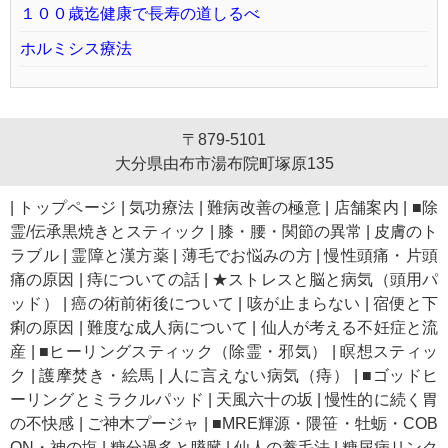
１００歳迄健康で長寿の道しるべ
ホルミシス療法
〒879-5101
大分県由布市湯布院町塚原135
|
トップページ
|
気功療法
|
難病改善の極意
|
店舗案内
|
■除
霊/伝承黒焼きとスティック
|
膝・腰・関節の異常
|
皮膚のト
ラブル
|
霊障と漢方薬
|
薄毛でお悩みの方
|
慢性頭痛・片頭
痛の原因
|
痔についての話
|
★ストレスと脳と病気（頭用パ
ッド）
|
癌の術前術後について
|
咳が止まらない
|
宿便と下
痢の原因
|
難度な成人病について
|
仙人が考える不妊症と流
産
|
■ヒーリングスティック（除霊・邪気）
|
瞑想スティッ
ク
|
護摩焚き・絵馬
|
人に言えない病気（痔）
|
■ゴッドヒ
ーリングとミラクルパッド
|
天風六十の坂
|
慢性的に続く胃
の不快感
|
ご神木プージャ
|
■MRE輝源・隈笹・牡蛎・COB
ON・神の塩
|
糖分過多と膵臓
|
仙人の養毛法
|
糖尿病リンク