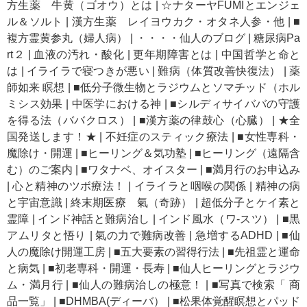
方生薬 牛黄（ゴオウ）とは
|
☆ナターヤFUMIとエンジェ
ル＆ソルト
|
漢方生薬 レイヨウカク・オタネ人参・他
|
■
複方霊黄参丸（婦人病）
|
・・・・仙人のブログ
|
糖尿病Pa
rt２
|
血液の汚れ・酸化
|
更年期障害とは
|
中国哲学と命と
は
|
イライラで寝つきが悪い
|
難病（体質改善快復法）
|
薬
師如来 瞑想
|
■低分子微生物とラジウムとソマチッド（ホル
ミシス効果
|
中医学における神
|
■シルディサイババの守護
を得る法（ババクロス）
|
■漢方薬の律鼓心（心臓）
|
★全
国発送します！★
|
不妊症のスティック療法
|
■女性専科・
魔除け・開運
|
■ヒーリング＆気功塾
|
■ヒーリング（遠隔含
む）のご案内
|
■ワタナベ、オイスター
|
■満月行のお申込み
|
心と精神のツボ療法！
|
イライラと咽喉の関係
|
精神の病
と宇宙意識
|
終末期医療 氣（奇跡）
|
超低分子とケイ素と
霊障
|
インド神話と難病治し
|
インド風水（ワ-スツ）
|
■黒
アムリタと悟り
|
氣の力で難病改善
|
急増するADHD
|
■仙
人の魔除け開運工房
|
■五大要素の習得行法
|
■先祖霊と運命
と病気
|
■初老専科・開運・長寿
|
■仙人ヒーリングとラジウ
ム・満月行
|
■仙人の難病治しの極意！
|
■写真で検索「 商
品一覧」
|
■DHMBA(ディーバ）
|
■松果体覚醒瞑想とパッド