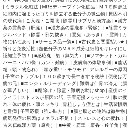
|
ミラクル化粧法
|
MREディープイン化粧品
|
ＭＲＥ輝源は
細胞内に溜まったゴミを除去する低分子の微生物
|
原因不明
の現代病
|
ご入魂・ご開眼
|
除霊用サプリと漢方薬
|
■漢方
薬の霊黄参（肝臓）
|
■漢方薬の霊鹿参（腎臓）
|
■除霊ミラ
クルパッド（除霊・邪気抜き）
|
悪鬼（あっき）・霊障
|
万
物に仏性あり
|
■サービス品一覧■
|
■古代史と悪霊払い★
|
祈りと免疫活性
|
超低分子のＭＲＥ成分は細胞をキレイにし
認知症予防！
|
■感応丸 氣（無気力）
|
■ソマチッド・ガル
バーニ・ババ像（ガン・難病）
|
皮膚病の体験事例
|
■能活
精（頭・物忘れ）
|
頭が重い・モヤモヤ
|
アレルギーの原因
|
子宮のトラブル
|
１００歳まで長生きする秘訣
|
便秘は万
病の元
|
■エンジェルリーディング
|
難病は仙骨の冷え（腸
が重苦しい）
|
■魔除け・除霊・難病お助けshop
|
産後のイ
ライラ
|
ストレスが原因の話
|
子宝応援メッセージ
|
脳の疲
れ・体の疲れ・頭スッキリ
|
骨粗しょう症とは
|
生活習慣病
と難病
|
子宝応援（強い味方）
|
■腸と脳との連絡は微生物
|
病気発症の原因はミネラル不足！
|
ストレスと心の疲れ！
|
古来伝統漢方薬（原典）
|
■牛黄・鹿茸・麝香・羚羊角
|
漢