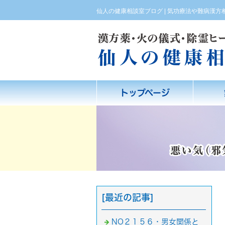
仙人の健康相談室ブログ | 気功療法や難病漢
トップページ
[最近の記事]
NO２１５６・男女関係と