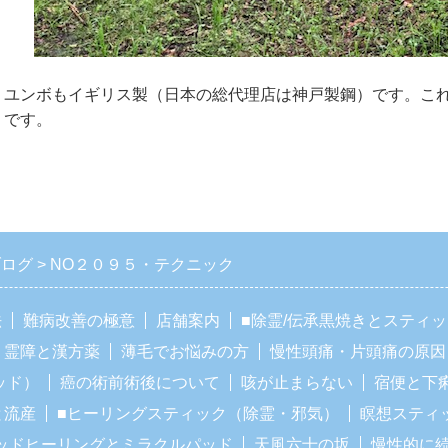
ユンボもイギリス製（日本の総代理店は神戸製鋼）です。こ
です。
ブログ
NO２０９５・テクニック
法
難病改善の極意
店舗案内
■除霊/伝承黒焼きとスティ
霊障と漢方薬
薄毛でお悩みの方
慢性頭痛・片頭痛の原因
ッド）
癌の術前術後について
咳が止まらない
宿便と下
と流産
■ヒーリングスティック（除霊・邪気）
瞑想スティ
ッドヒーリングとミラクルパッド
天風六十の坂
慢性的に