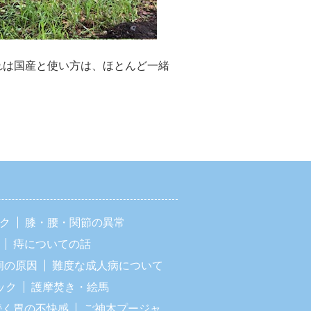
れは国産と使い方は、ほとんど一緒
ック
膝・腰・関節の異常
痔についての話
痢の原因
難度な成人病について
ック
護摩焚き・絵馬
続く胃の不快感
ご神木プージャ