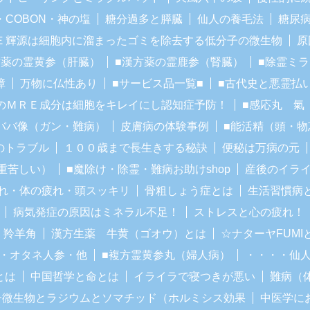
・COBON・神の塩
糖分過多と膵臓
仙人の養毛法
糖尿
Ｅ輝源は細胞内に溜まったゴミを除去する低分子の微生物
原
方薬の霊黄参（肝臓）
■漢方薬の霊鹿参（腎臓）
■除霊ミ
障
万物に仏性あり
■サービス品一覧■
■古代史と悪霊払
のＭＲＥ成分は細胞をキレイにし認知症予防！
■感応丸 氣
ババ像（ガン・難病）
皮膚病の体験事例
■能活精（頭・物
のトラブル
１００歳まで長生きする秘訣
便秘は万病の元
重苦しい）
■魔除け・除霊・難病お助けshop
産後のイラ
れ・体の疲れ・頭スッキリ
骨粗しょう症とは
生活習慣病
病気発症の原因はミネラル不足！
ストレスと心の疲れ！
・羚羊角
漢方生薬 牛黄（ゴオウ）とは
☆ナターヤFUM
・オタネ人参・他
■複方霊黄参丸（婦人病）
・・・・仙
とは
中国哲学と命とは
イライラで寝つきが悪い
難病（
子微生物とラジウムとソマチッド（ホルミシス効果
中医学に