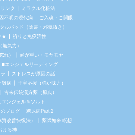
病リンク
ミラクル化粧法
因不明の現代病
ご入魂・ご開眼
ラクルパッド（除霊・邪気抜き）
い★
祈りと免疫活性
（無気力）
忘れ）
頭が重い・モヤモヤ
■エンジェルリーディング
イラ
ストレスが原因の話
と難病
子宝応援（強い味方）
古来伝統漢方薬（原典）
Iとエンジェル＆ソルト
人のブログ
糖尿病Part２
体質改善快復法）
薬師如来 瞑想
おける神