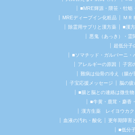
■MRE輝源・隈笹・牡蛎
MREディープイン化粧品
ＭＲ
除霊用サプリと漢方薬
■漢
悪鬼（あっき）・霊
超低分子
■ソマチッド・ガルバーニ・
アレルギーの原因
子宮
難病は仙骨の冷え（腸が
子宝応援メッセージ
脳の疲
■腸と脳との連絡は微生物
■牛黄・鹿茸・麝香
漢方生薬 レイヨウカク
血液の汚れ・酸化
更年期障害
■低分