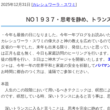
2025年12月31日 [
カレシュワーラ・スワミ
]
NO１９３７・思考を静め、トラン
・今年も最後の日になりました。今年一年ブログをお読みい
カレシュワーラ・スワミの偉大さと神の教えを広めているの
反省の一年でした。来年も出来る限り、発信したいと思って
は正月も盆も無く、今日も家庭訪問のヒーリングを行います
徒の指導を行い、３日はご神木プージャを開催いたします。
ジャは、今年一年の世界平和と家庭の安全を祈願して
ババマ
お時間に都合のつく方は、遠隔でご参加ください。
本題
人生のこの段階において用いるべきテクニックは、瞑想によ
のです。瞑想している時、深いトランスにあると言う事は、
深いトランスに入ると言うことは、思考を完全に静めて、自