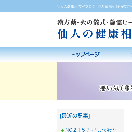
仙人の健康相談室ブログ | 気功療法や難病漢
トップページ
[最近の記事]
NO２１５７・思いがけな