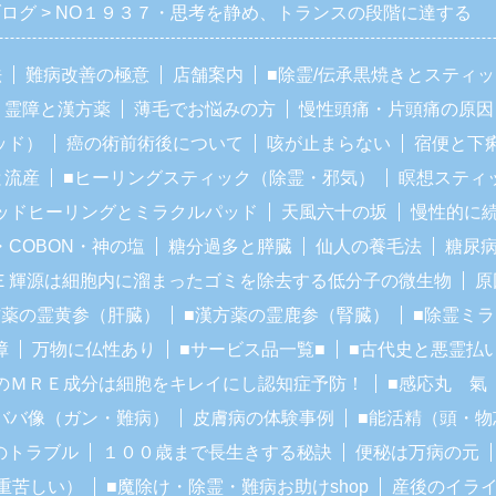
ブログ
NO１９３７・思考を静め、トランスの段階に達する
法
難病改善の極意
店舗案内
■除霊/伝承黒焼きとスティ
霊障と漢方薬
薄毛でお悩みの方
慢性頭痛・片頭痛の原因
ッド）
癌の術前術後について
咳が止まらない
宿便と下
と流産
■ヒーリングスティック（除霊・邪気）
瞑想スティ
ッドヒーリングとミラクルパッド
天風六十の坂
慢性的に
・COBON・神の塩
糖分過多と膵臓
仙人の養毛法
糖尿
Ｅ輝源は細胞内に溜まったゴミを除去する低分子の微生物
原
方薬の霊黄参（肝臓）
■漢方薬の霊鹿参（腎臓）
■除霊ミ
障
万物に仏性あり
■サービス品一覧■
■古代史と悪霊払
のＭＲＥ成分は細胞をキレイにし認知症予防！
■感応丸 氣
ババ像（ガン・難病）
皮膚病の体験事例
■能活精（頭・物
のトラブル
１００歳まで長生きする秘訣
便秘は万病の元
重苦しい）
■魔除け・除霊・難病お助けshop
産後のイラ