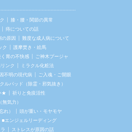
ック
膝・腰・関節の異常
痔についての話
痢の原因
難度な成人病について
ック
護摩焚き・絵馬
続く胃の不快感
ご神木プージャ
病リンク
ミラクル化粧法
因不明の現代病
ご入魂・ご開眼
ラクルパッド（除霊・邪気抜き）
い★
祈りと免疫活性
（無気力）
忘れ）
頭が重い・モヤモヤ
■エンジェルリーディング
イラ
ストレスが原因の話