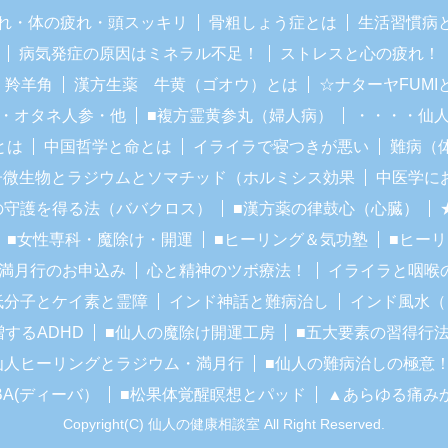
れ・体の疲れ・頭スッキリ
骨粗しょう症とは
生活習慣病
病気発症の原因はミネラル不足！
ストレスと心の疲れ！
・羚羊角
漢方生薬 牛黄（ゴオウ）とは
☆ナターヤFUM
・オタネ人参・他
■複方霊黄参丸（婦人病）
・・・・仙
とは
中国哲学と命とは
イライラで寝つきが悪い
難病（
子微生物とラジウムとソマチッド（ホルミシス効果
中医学に
の守護を得る法（ババクロス）
■漢方薬の律鼓心（心臓）
■女性専科・魔除け・開運
■ヒーリング＆気功塾
■ヒー
■満月行のお申込み
心と精神のツボ療法！
イライラと咽喉
低分子とケイ素と霊障
インド神話と難病治し
インド風水（
増するADHD
■仙人の魔除け開運工房
■五大要素の習得行
仙人ヒーリングとラジウム・満月行
■仙人の難病治しの極意
BA(ディーバ）
■松果体覚醒瞑想とパッド
▲あらゆる痛み
Copyright(C) 仙人の健康相談室 All Right Reserved.