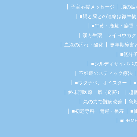
子宝応援メッセージ
脳の疲
■腸と脳との連絡は微生物
■牛黄・鹿茸・麝香
漢方生薬 レイヨウカク
血液の汚れ・酸化
更年期障害
■低分
■シルディサイババ
不妊症のスティック療法
■ワタナベ、オイスター
終末期医療 氣（奇跡）
超
氣の力で難病改善
急
■初老専科・開運・長寿
■
■DHM