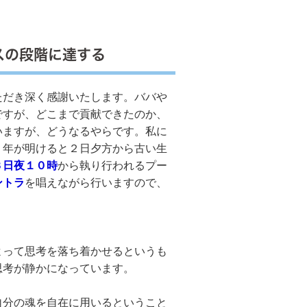
スの段階に達する
ただき深く感謝いたします。ババや
ですが、どこまで貢献できたのか、
いますが、どうなるやらです。私に
。年が明けると２日夕方から古い生
３日夜１０時
から執り行われるプー
ントラ
を唱えながら行いますので、
って思考を落ち着かせるというも
思考が静かになっています。
分の魂を自在に用いるということ