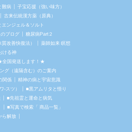
と難病
子宝応援（強い味方）
古来伝統漢方薬（原典）
Iとエンジェル＆ソルト
人のブログ
糖尿病Part２
体質改善快復法）
薬師如来 瞑想
おける神
★全国発送します！★
リング（遠隔含む）のご案内
の関係
精神の病と宇宙意識
ワ-スツ）
■黒アムリタと悟り
法
■先祖霊と運命と病気
！
■写真で検索「 商品一覧」
から解放