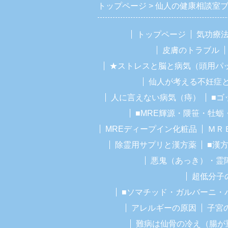
トップページ
仙人の健康相談室
トップページ
気功療
皮膚のトラブル
★ストレスと脳と病気（頭用パ
仙人が考える不妊症
人に言えない病気（痔）
■ゴ
■MRE輝源・隈笹・牡蛎
MREディープイン化粧品
ＭＲ
除霊用サプリと漢方薬
■漢
悪鬼（あっき）・霊
超低分子
■ソマチッド・ガルバーニ・
アレルギーの原因
子宮
難病は仙骨の冷え（腸が