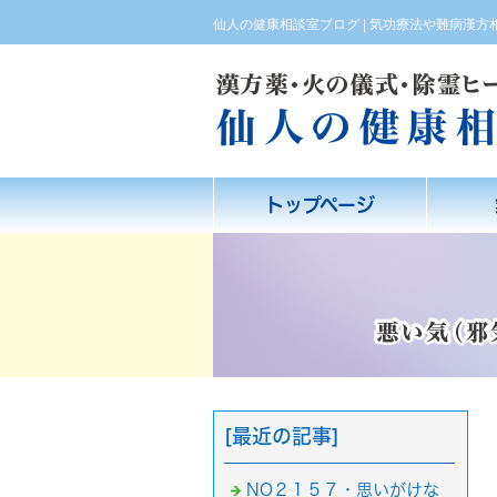
仙人の健康相談室ブログ | 気功療法や難病漢
トップページ
[最近の記事]
NO２１５７・思いがけな