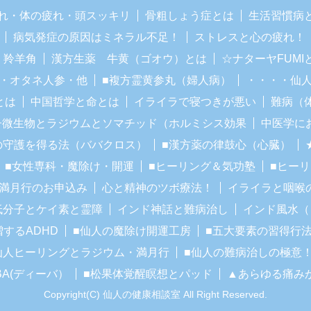
れ・体の疲れ・頭スッキリ
骨粗しょう症とは
生活習慣病
病気発症の原因はミネラル不足！
ストレスと心の疲れ！
・羚羊角
漢方生薬 牛黄（ゴオウ）とは
☆ナターヤFUM
・オタネ人参・他
■複方霊黄参丸（婦人病）
・・・・仙
とは
中国哲学と命とは
イライラで寝つきが悪い
難病（
子微生物とラジウムとソマチッド（ホルミシス効果
中医学に
の守護を得る法（ババクロス）
■漢方薬の律鼓心（心臓）
■女性専科・魔除け・開運
■ヒーリング＆気功塾
■ヒー
■満月行のお申込み
心と精神のツボ療法！
イライラと咽喉
低分子とケイ素と霊障
インド神話と難病治し
インド風水（
増するADHD
■仙人の魔除け開運工房
■五大要素の習得行
仙人ヒーリングとラジウム・満月行
■仙人の難病治しの極意
BA(ディーバ）
■松果体覚醒瞑想とパッド
▲あらゆる痛み
Copyright(C) 仙人の健康相談室 All Right Reserved.