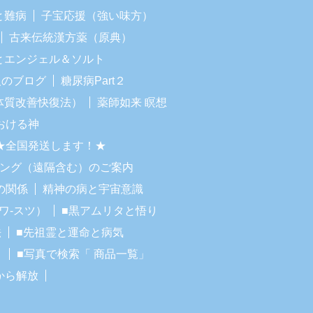
と難病
子宝応援（強い味方）
古来伝統漢方薬（原典）
Iとエンジェル＆ソルト
人のブログ
糖尿病Part２
体質改善快復法）
薬師如来 瞑想
おける神
★全国発送します！★
リング（遠隔含む）のご案内
の関係
精神の病と宇宙意識
ワ-スツ）
■黒アムリタと悟り
法
■先祖霊と運命と病気
！
■写真で検索「 商品一覧」
から解放