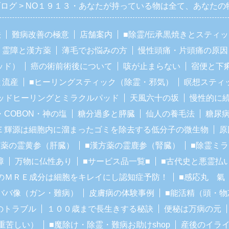
ブログ
NO１９１３・あなたが持っている物は全て、あなたの
法
難病改善の極意
店舗案内
■除霊/伝承黒焼きとスティ
霊障と漢方薬
薄毛でお悩みの方
慢性頭痛・片頭痛の原因
ッド）
癌の術前術後について
咳が止まらない
宿便と下
と流産
■ヒーリングスティック（除霊・邪気）
瞑想スティ
ッドヒーリングとミラクルパッド
天風六十の坂
慢性的に
・COBON・神の塩
糖分過多と膵臓
仙人の養毛法
糖尿
Ｅ輝源は細胞内に溜まったゴミを除去する低分子の微生物
原
方薬の霊黄参（肝臓）
■漢方薬の霊鹿参（腎臓）
■除霊ミ
障
万物に仏性あり
■サービス品一覧■
■古代史と悪霊払
のＭＲＥ成分は細胞をキレイにし認知症予防！
■感応丸 氣
ババ像（ガン・難病）
皮膚病の体験事例
■能活精（頭・物
のトラブル
１００歳まで長生きする秘訣
便秘は万病の元
重苦しい）
■魔除け・除霊・難病お助けshop
産後のイラ