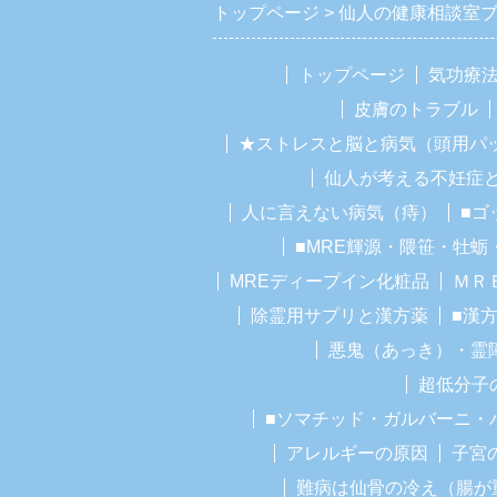
トップページ
仙人の健康相談室
トップページ
気功療
皮膚のトラブル
★ストレスと脳と病気（頭用パ
仙人が考える不妊症
人に言えない病気（痔）
■ゴ
■MRE輝源・隈笹・牡蛎
MREディープイン化粧品
ＭＲ
除霊用サプリと漢方薬
■漢
悪鬼（あっき）・霊
超低分子
■ソマチッド・ガルバーニ・
アレルギーの原因
子宮
難病は仙骨の冷え（腸が