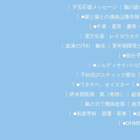
子宝応援メッセージ
脳の疲
■腸と脳との連絡は微生物
■牛黄・鹿茸・麝香
漢方生薬 レイヨウカク
血液の汚れ・酸化
更年期障害
■低分
■シルディサイババ
不妊症のスティック療法
■ワタナベ、オイスター
終末期医療 氣（奇跡）
超
氣の力で難病改善
急
■初老専科・開運・長寿
■
■DHM