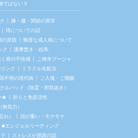
物ではない３
ック
膝・腰・関節の異常
痔についての話
痢の原因
難度な成人病について
ック
護摩焚き・絵馬
続く胃の不快感
ご神木プージャ
病リンク
ミラクル化粧法
因不明の現代病
ご入魂・ご開眼
ラクルパッド（除霊・邪気抜き）
い★
祈りと免疫活性
（無気力）
忘れ）
頭が重い・モヤモヤ
■エンジェルリーディング
イラ
ストレスが原因の話