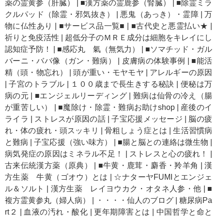
薬の霊黄参（肝臓）
|
■漢方薬の霊鹿参（腎臓）
|
■除霊ミラ
クルパッド（除霊・邪気抜き）
|
悪鬼（あっき）・霊障
|
万
物に仏性あり
|
■サービス品一覧■
|
■古代史と悪霊払い★
|
祈りと免疫活性
|
超低分子のＭＲＥ成分は細胞をキレイにし
認知症予防！
|
■感応丸 氣（無気力）
|
■ソマチッド・ガル
バーニ・ババ像（ガン・難病）
|
皮膚病の体験事例
|
■能活
精（頭・物忘れ）
|
頭が重い・モヤモヤ
|
アレルギーの原因
|
子宮のトラブル
|
１００歳まで長生きする秘訣
|
便秘は万
病の元
|
■エンジェルリーディング
|
難病は仙骨の冷え（腸
が重苦しい）
|
■魔除け・除霊・難病お助けshop
|
産後のイ
ライラ
|
ストレスが原因の話
|
子宝応援メッセージ
|
脳の疲
れ・体の疲れ・頭スッキリ
|
骨粗しょう症とは
|
生活習慣病
と難病
|
子宝応援（強い味方）
|
■腸と脳との連絡は微生物
|
病気発症の原因はミネラル不足！
|
ストレスと心の疲れ！
|
古来伝統漢方薬（原典）
|
■牛黄・鹿茸・麝香・羚羊角
|
漢
方生薬 牛黄（ゴオウ）とは
|
☆ナターヤFUMIとエンジェ
ル＆ソルト
|
漢方生薬 レイヨウカク・オタネ人参・他
|
■
複方霊黄参丸（婦人病）
|
・・・・仙人のブログ
|
糖尿病Pa
rt２
|
血液の汚れ・酸化
|
更年期障害とは
|
中国哲学と命と