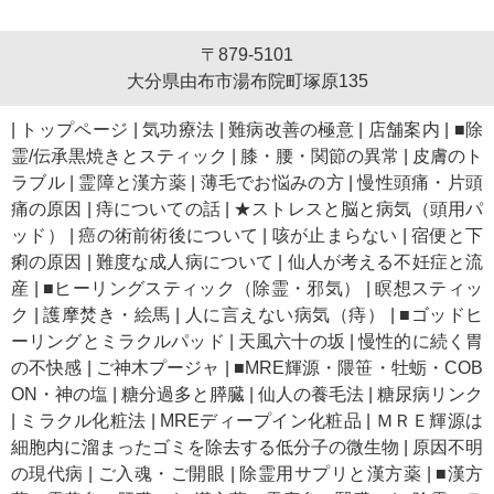
〒879-5101
大分県由布市湯布院町塚原135
|
トップページ
|
気功療法
|
難病改善の極意
|
店舗案内
|
■除
霊/伝承黒焼きとスティック
|
膝・腰・関節の異常
|
皮膚のト
ラブル
|
霊障と漢方薬
|
薄毛でお悩みの方
|
慢性頭痛・片頭
痛の原因
|
痔についての話
|
★ストレスと脳と病気（頭用パ
ッド）
|
癌の術前術後について
|
咳が止まらない
|
宿便と下
痢の原因
|
難度な成人病について
|
仙人が考える不妊症と流
産
|
■ヒーリングスティック（除霊・邪気）
|
瞑想スティッ
ク
|
護摩焚き・絵馬
|
人に言えない病気（痔）
|
■ゴッドヒ
ーリングとミラクルパッド
|
天風六十の坂
|
慢性的に続く胃
の不快感
|
ご神木プージャ
|
■MRE輝源・隈笹・牡蛎・COB
ON・神の塩
|
糖分過多と膵臓
|
仙人の養毛法
|
糖尿病リンク
|
ミラクル化粧法
|
MREディープイン化粧品
|
ＭＲＥ輝源は
細胞内に溜まったゴミを除去する低分子の微生物
|
原因不明
の現代病
|
ご入魂・ご開眼
|
除霊用サプリと漢方薬
|
■漢方