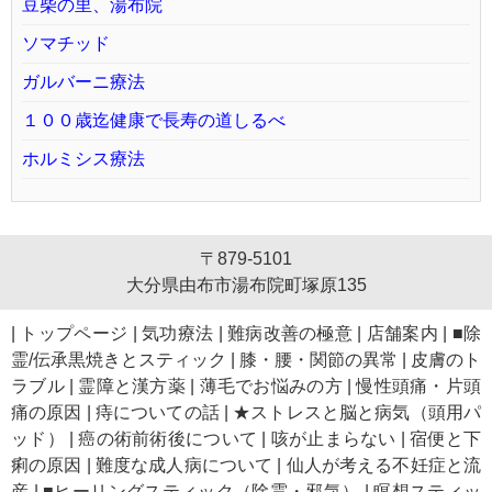
豆柴の里、湯布院
ソマチッド
ガルバーニ療法
１００歳迄健康で長寿の道しるべ
ホルミシス療法
〒879-5101
大分県由布市湯布院町塚原135
|
トップページ
|
気功療法
|
難病改善の極意
|
店舗案内
|
■除
霊/伝承黒焼きとスティック
|
膝・腰・関節の異常
|
皮膚のト
ラブル
|
霊障と漢方薬
|
薄毛でお悩みの方
|
慢性頭痛・片頭
痛の原因
|
痔についての話
|
★ストレスと脳と病気（頭用パ
ッド）
|
癌の術前術後について
|
咳が止まらない
|
宿便と下
痢の原因
|
難度な成人病について
|
仙人が考える不妊症と流
産
|
■ヒーリングスティック（除霊・邪気）
|
瞑想スティッ