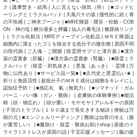
ク
|
護摩焚き・絵馬
|
人に言えない病気（痔）
|
■ゴッドヒ
ーリングとミラクルパッド
|
天風六十の坂
|
慢性的に続く胃
の不快感
|
ご神木プージャ
|
■MRE輝源・隈笹・牡蛎・COB
ON・神の塩
|
糖分過多と膵臓
|
仙人の養毛法
|
糖尿病リンク
|
ミラクル化粧法
|
MREディープイン化粧品
|
ＭＲＥ輝源は
細胞内に溜まったゴミを除去する低分子の微生物
|
原因不明
の現代病
|
ご入魂・ご開眼
|
除霊用サプリと漢方薬
|
■漢方
薬の霊黄参（肝臓）
|
■漢方薬の霊鹿参（腎臓）
|
■除霊ミラ
クルパッド（除霊・邪気抜き）
|
悪鬼（あっき）・霊障
|
万
物に仏性あり
|
■サービス品一覧■
|
■古代史と悪霊払い★
|
祈りと免疫活性
|
超低分子のＭＲＥ成分は細胞をキレイにし
認知症予防！
|
■感応丸 氣（無気力）
|
■ソマチッド・ガル
バーニ・ババ像（ガン・難病）
|
皮膚病の体験事例
|
■能活
精（頭・物忘れ）
|
頭が重い・モヤモヤ
|
アレルギーの原因
|
子宮のトラブル
|
１００歳まで長生きする秘訣
|
便秘は万
病の元
|
■エンジェルリーディング
|
難病は仙骨の冷え（腸
が重苦しい）
|
■魔除け・除霊・難病お助けshop
|
産後のイ
ライラ
|
ストレスが原因の話
|
子宝応援メッセージ
|
脳の疲