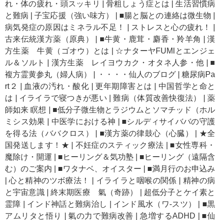
れ・体の疲れ・頭スッキリ
|
骨粗しょう症とは
|
生活習慣病
と難病
|
子宝応援（強い味方）
|
■腸と脳との連絡は微生物
|
病気発症の原因はミネラル不足！
|
ストレスと心の疲れ！
|
古来伝統漢方薬（原典）
|
■牛黄・鹿茸・麝香・羚羊角
|
漢
方生薬 牛黄（ゴオウ）とは
|
☆ナターヤFUMIとエンジェ
ル＆ソルト
|
漢方生薬 レイヨウカク・オタネ人参・他
|
■
複方霊黄参丸（婦人病）
|
・・・・仙人のブログ
|
糖尿病Pa
rt２
|
血液の汚れ・酸化
|
更年期障害とは
|
中国哲学と命と
は
|
イライラで寝つきが悪い
|
難病（体質改善快復法）
|
薬
師如来 瞑想
|
■低分子微生物とラジウムとソマチッド（ホル
ミシス効果
|
中医学における神
|
■シルディサイババの守護
を得る法（ババクロス）
|
■漢方薬の律鼓心（心臓）
|
★全
国発送します！★
|
不妊症のスティック療法
|
■女性専科・
魔除け・開運
|
■ヒーリング＆気功塾
|
■ヒーリング（遠隔含
む）のご案内
|
■ワタナベ、オイスター
|
■満月行のお申込み
|
心と精神のツボ療法！
|
イライラと咽喉の関係
|
精神の病
と宇宙意識
|
終末期医療 氣（奇跡）
|
超低分子とケイ素と
霊障
|
インド神話と難病治し
|
インド風水（ワ-スツ）
|
■黒
アムリタと悟り
|
氣の力で難病改善
|
急増するADHD
|
■仙