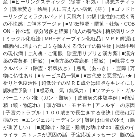
産
|
■ヒーリングスティック（除霊・邪気）
|
瞑想スティッ
ク
|
護摩焚き・絵馬
|
人に言えない病気（痔）
|
■ゴッドヒ
ーリングとミラクルパッド
|
天風六十の坂
|
慢性的に続く胃
の不快感
|
ご神木プージャ
|
■MRE輝源・隈笹・牡蛎・COB
ON・神の塩
|
糖分過多と膵臓
|
仙人の養毛法
|
糖尿病リンク
|
ミラクル化粧法
|
MREディープイン化粧品
|
ＭＲＥ輝源は
細胞内に溜まったゴミを除去する低分子の微生物
|
原因不明
の現代病
|
ご入魂・ご開眼
|
除霊用サプリと漢方薬
|
■漢方
薬の霊黄参（肝臓）
|
■漢方薬の霊鹿参（腎臓）
|
■除霊ミラ
クルパッド（除霊・邪気抜き）
|
悪鬼（あっき）・霊障
|
万
物に仏性あり
|
■サービス品一覧■
|
■古代史と悪霊払い★
|
祈りと免疫活性
|
超低分子のＭＲＥ成分は細胞をキレイにし
認知症予防！
|
■感応丸 氣（無気力）
|
■ソマチッド・ガル
バーニ・ババ像（ガン・難病）
|
皮膚病の体験事例
|
■能活
精（頭・物忘れ）
|
頭が重い・モヤモヤ
|
アレルギーの原因
|
子宮のトラブル
|
１００歳まで長生きする秘訣
|
便秘は万
病の元
|
■エンジェルリーディング
|
難病は仙骨の冷え（腸
が重苦しい）
|
■魔除け・除霊・難病お助けshop
|
産後のイ
ライラ
|
ストレスが原因の話
|
子宝応援メッセージ
|
脳の疲