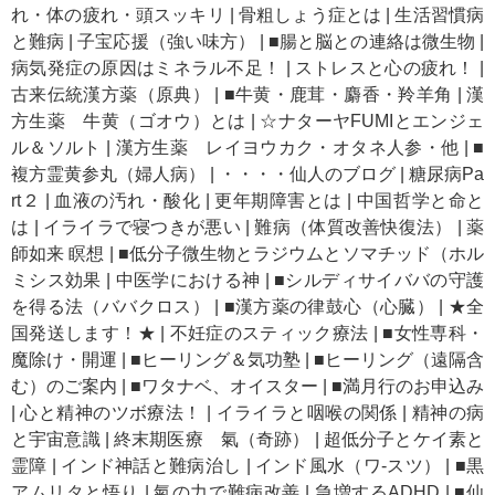
れ・体の疲れ・頭スッキリ
|
骨粗しょう症とは
|
生活習慣病
と難病
|
子宝応援（強い味方）
|
■腸と脳との連絡は微生物
|
病気発症の原因はミネラル不足！
|
ストレスと心の疲れ！
|
古来伝統漢方薬（原典）
|
■牛黄・鹿茸・麝香・羚羊角
|
漢
方生薬 牛黄（ゴオウ）とは
|
☆ナターヤFUMIとエンジェ
ル＆ソルト
|
漢方生薬 レイヨウカク・オタネ人参・他
|
■
複方霊黄参丸（婦人病）
|
・・・・仙人のブログ
|
糖尿病Pa
rt２
|
血液の汚れ・酸化
|
更年期障害とは
|
中国哲学と命と
は
|
イライラで寝つきが悪い
|
難病（体質改善快復法）
|
薬
師如来 瞑想
|
■低分子微生物とラジウムとソマチッド（ホル
ミシス効果
|
中医学における神
|
■シルディサイババの守護
を得る法（ババクロス）
|
■漢方薬の律鼓心（心臓）
|
★全
国発送します！★
|
不妊症のスティック療法
|
■女性専科・
魔除け・開運
|
■ヒーリング＆気功塾
|
■ヒーリング（遠隔含
む）のご案内
|
■ワタナベ、オイスター
|
■満月行のお申込み
|
心と精神のツボ療法！
|
イライラと咽喉の関係
|
精神の病
と宇宙意識
|
終末期医療 氣（奇跡）
|
超低分子とケイ素と
霊障
|
インド神話と難病治し
|
インド風水（ワ-スツ）
|
■黒
アムリタと悟り
|
氣の力で難病改善
|
急増するADHD
|
■仙