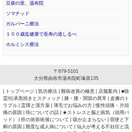
豆柴の里、湯布院
ソマチッド
ガルバーニ療法
１００歳迄健康で長寿の道しるべ
ホルミシス療法
〒879-5101
大分県由布市湯布院町塚原135
|
トップページ
|
気功療法
|
難病改善の極意
|
店舗案内
|
■除
霊/伝承黒焼きとスティック
|
膝・腰・関節の異常
|
皮膚のト
ラブル
|
霊障と漢方薬
|
薄毛でお悩みの方
|
慢性頭痛・片頭
痛の原因
|
痔についての話
|
★ストレスと脳と病気（頭用パ
ッド）
|
癌の術前術後について
|
咳が止まらない
|
宿便と下
痢の原因
|
難度な成人病について
|
仙人が考える不妊症と流