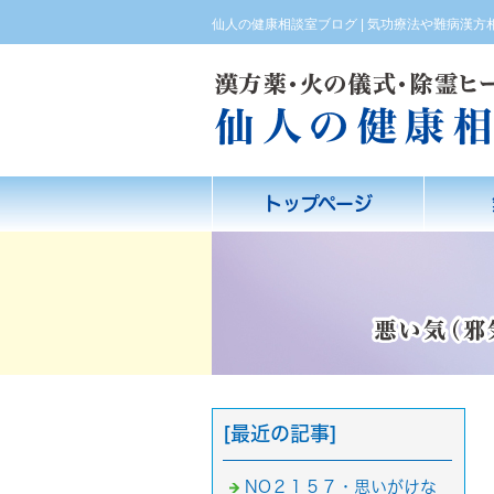
仙人の健康相談室ブログ | 気功療法や難病漢
トップページ
[最近の記事]
NO２１５７・思いがけな