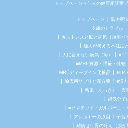
トップページ
仙人の健康相談室
トップページ
気功療
皮膚のトラブル
★ストレスと脳と病気（頭用パ
仙人が考える不妊症
人に言えない病気（痔）
■ゴ
■MRE輝源・隈笹・牡蛎
MREディープイン化粧品
ＭＲ
除霊用サプリと漢方薬
■漢
悪鬼（あっき）・霊
超低分子
■ソマチッド・ガルバーニ・
アレルギーの原因
子宮
難病は仙骨の冷え（腸が