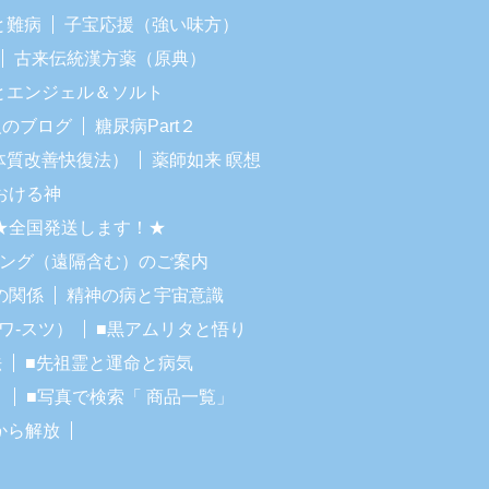
と難病
子宝応援（強い味方）
古来伝統漢方薬（原典）
Iとエンジェル＆ソルト
人のブログ
糖尿病Part２
体質改善快復法）
薬師如来 瞑想
おける神
★全国発送します！★
リング（遠隔含む）のご案内
の関係
精神の病と宇宙意識
ワ-スツ）
■黒アムリタと悟り
法
■先祖霊と運命と病気
！
■写真で検索「 商品一覧」
から解放