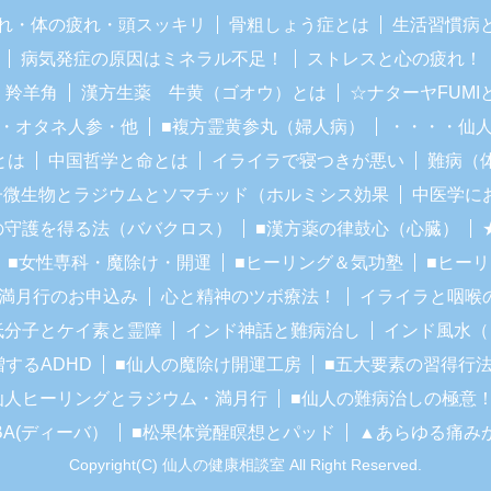
れ・体の疲れ・頭スッキリ
骨粗しょう症とは
生活習慣病
病気発症の原因はミネラル不足！
ストレスと心の疲れ！
・羚羊角
漢方生薬 牛黄（ゴオウ）とは
☆ナターヤFUM
・オタネ人参・他
■複方霊黄参丸（婦人病）
・・・・仙
とは
中国哲学と命とは
イライラで寝つきが悪い
難病（
子微生物とラジウムとソマチッド（ホルミシス効果
中医学に
の守護を得る法（ババクロス）
■漢方薬の律鼓心（心臓）
■女性専科・魔除け・開運
■ヒーリング＆気功塾
■ヒー
■満月行のお申込み
心と精神のツボ療法！
イライラと咽喉
低分子とケイ素と霊障
インド神話と難病治し
インド風水（
増するADHD
■仙人の魔除け開運工房
■五大要素の習得行
仙人ヒーリングとラジウム・満月行
■仙人の難病治しの極意
BA(ディーバ）
■松果体覚醒瞑想とパッド
▲あらゆる痛み
Copyright(C) 仙人の健康相談室 All Right Reserved.