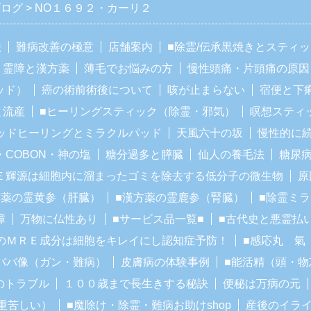
ブログ
NO１６９２・カーリ２
法
難病改善の極意
店舗案内
■除霊/伝承黒焼きとスティ
霊障と漢方薬
薄毛でお悩みの方
慢性頭痛・片頭痛の原因
ッド）
癌の術前術後について
咳が止まらない
宿便と下
と流産
■ヒーリングスティック（除霊・邪気）
瞑想スティ
ッドヒーリングとミラクルパッド
天風六十の坂
慢性的に
・COBON・神の塩
糖分過多と膵臓
仙人の養毛法
糖尿
Ｅ輝源は細胞内に溜まったゴミを除去する低分子の微生物
原
方薬の霊黄参（肝臓）
■漢方薬の霊鹿参（腎臓）
■除霊ミ
障
万物に仏性あり
■サービス品一覧■
■古代史と悪霊払
のＭＲＥ成分は細胞をキレイにし認知症予防！
■感応丸 氣
ババ像（ガン・難病）
皮膚病の体験事例
■能活精（頭・物
のトラブル
１００歳まで長生きする秘訣
便秘は万病の元
重苦しい）
■魔除け・除霊・難病お助けshop
産後のイラ