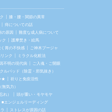
ック
膝・腰・関節の異常
痔についての話
痢の原因
難度な成人病について
ック
護摩焚き・絵馬
続く胃の不快感
ご神木プージャ
病リンク
ミラクル化粧法
因不明の現代病
ご入魂・ご開眼
ラクルパッド（除霊・邪気抜き）
い★
祈りと免疫活性
（無気力）
忘れ）
頭が重い・モヤモヤ
■エンジェルリーディング
イラ
ストレスが原因の話