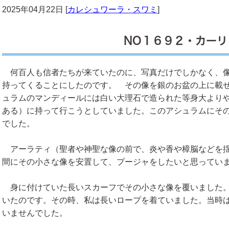
2025年04月22日 [
カレシュワーラ・スワミ
]
NO１６９２・カーリ
何百人も信者たちが来ていたのに、写真だけでしかなく、像
持ってくることにしたのです。 その像を銀のお盆の上に載
ュラムのマンディールには白い大理石で造られた等身大より
ある）に持って行こうとしていました。このアシュラムにそ
でした。
アーラティ（聖者や神聖な像の前で、炎や香や樟脳などを揺
間にその小さな像を安置して、プージャをしたいと思ってい
身に付けていた長いスカーフでその小さな像を覆いました。
いたのです。その時、私は長いロープを着ていました。当時
いませんでした。