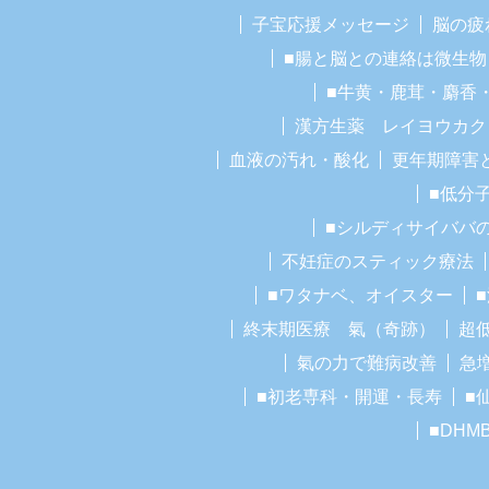
子宝応援メッセージ
脳の疲
■腸と脳との連絡は微生物
■牛黄・鹿茸・麝香
漢方生薬 レイヨウカク
血液の汚れ・酸化
更年期障害
■低分
■シルディサイババ
不妊症のスティック療法
■ワタナベ、オイスター
終末期医療 氣（奇跡）
超
氣の力で難病改善
急
■初老専科・開運・長寿
■
■DHM