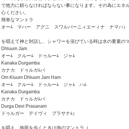
で他力に頼らなければならない事になります。その為にエネ
心ください。
簡単なマントラ
オーﾑ マハー アグニ スワルパーニィエーィナ ナマハ）
を唱えて神と対話し、シャワーを浴びている時は水の要素のマント
Dhluum Jam
オーﾑ クルーﾑ ドゥルーﾑ ジャﾑ
Kanaka Durgamba
カナカ ドゥルガﾑバ
Om Kluum Dhluum Jam Ham
オーﾑ クルーﾑ ドゥルーﾑ ジャﾑ ハﾑ
Kanaka Durgamba
カナカ ドゥルガﾑバ
Durga Devi Prasanam
ドゥルガー デイヴィ プラサナﾑ）
を唱え、地面を歩くときは地のマントラ（