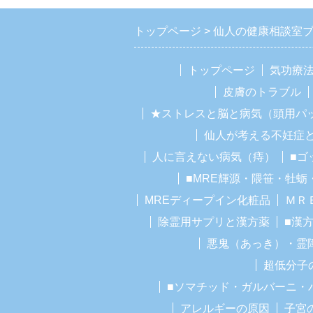
トップページ
仙人の健康相談室
トップページ
気功療
皮膚のトラブル
★ストレスと脳と病気（頭用パ
仙人が考える不妊症
人に言えない病気（痔）
■ゴ
■MRE輝源・隈笹・牡蛎
MREディープイン化粧品
ＭＲ
除霊用サプリと漢方薬
■漢
悪鬼（あっき）・霊
超低分子
■ソマチッド・ガルバーニ・
アレルギーの原因
子宮