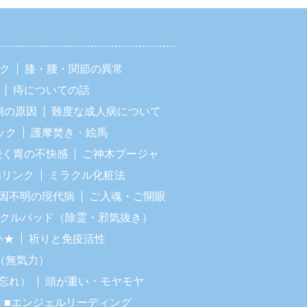
ック
膝・腰・関節の異常
痔についての話
痢の原因
難度な成人病について
ック
護摩焚き・絵馬
続く胃の不快感
ご神木プージャ
病リンク
ミラクル化粧法
因不明の現代病
ご入魂・ご開眼
ラクルパッド（除霊・邪気抜き）
い★
祈りと免疫活性
（無気力）
忘れ）
頭が重い・モヤモヤ
■エンジェルリーディング