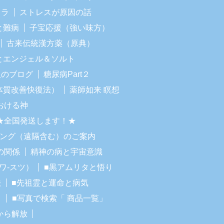
イラ
ストレスが原因の話
と難病
子宝応援（強い味方）
古来伝統漢方薬（原典）
Iとエンジェル＆ソルト
人のブログ
糖尿病Part２
体質改善快復法）
薬師如来 瞑想
おける神
★全国発送します！★
リング（遠隔含む）のご案内
の関係
精神の病と宇宙意識
ワ-スツ）
■黒アムリタと悟り
法
■先祖霊と運命と病気
！
■写真で検索「 商品一覧」
から解放