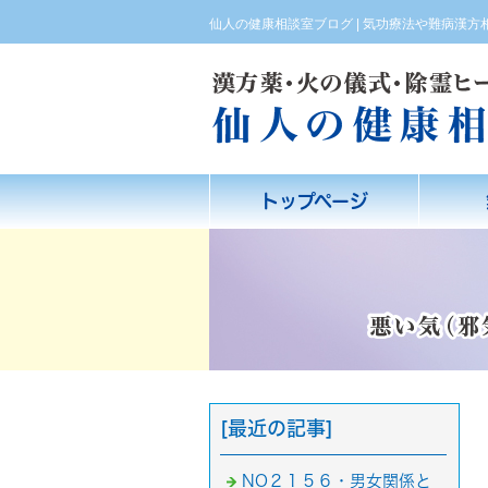
仙人の健康相談室ブログ | 気功療法や難病漢
トップページ
[最近の記事]
NO２１５６・男女関係と