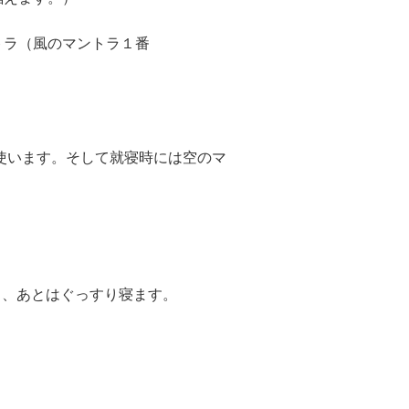
トラ（風のマントラ１番
）を使います。そして就寝時には空のマ
感謝し、あとはぐっすり寝ます。