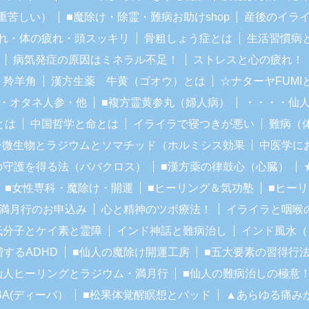
重苦しい）
■魔除け・除霊・難病お助けshop
産後のイラ
れ・体の疲れ・頭スッキリ
骨粗しょう症とは
生活習慣病
病気発症の原因はミネラル不足！
ストレスと心の疲れ！
・羚羊角
漢方生薬 牛黄（ゴオウ）とは
☆ナターヤFUM
・オタネ人参・他
■複方霊黄参丸（婦人病）
・・・・仙
とは
中国哲学と命とは
イライラで寝つきが悪い
難病（
子微生物とラジウムとソマチッド（ホルミシス効果
中医学に
の守護を得る法（ババクロス）
■漢方薬の律鼓心（心臓）
■女性専科・魔除け・開運
■ヒーリング＆気功塾
■ヒー
■満月行のお申込み
心と精神のツボ療法！
イライラと咽喉
低分子とケイ素と霊障
インド神話と難病治し
インド風水（
増するADHD
■仙人の魔除け開運工房
■五大要素の習得行
仙人ヒーリングとラジウム・満月行
■仙人の難病治しの極意
BA(ディーバ）
■松果体覚醒瞑想とパッド
▲あらゆる痛み