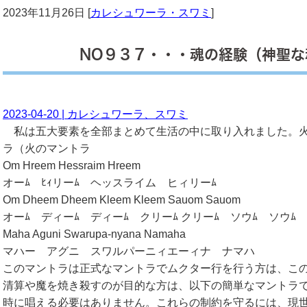
2023年11月26日 [
カレシュワーラ・スワミ
]
NO９３７・・・魂の経験（神聖な
2023-04-20 | カレシュワーラ、スワミ
私は五大要素を全部まとめて生活の中に取り入れました。火
ラ（火のマントラ
Om Hreem Hessraim Hreem
オーﾑ ﾋｨリーﾑ ヘッスライム ヒィリーﾑ
Om Dheem Dheem Kleem Kleem Sauom Sauom
オーﾑ ディーﾑ ディーﾑ クリーﾑ クリーﾑ ソウﾑ ソウﾑ
Maha Aguni Swarupa-nyana Namaha
マハー アグニ スワルパーニィエーィナ ナマハ
このマントラは正式なマントラでムクター行を行う方は、こ
清算や魔を焼き殺すのが目的な方は、以下の簡単なマントラ
時に唱える必要はありません。これらの制約を守るには、現