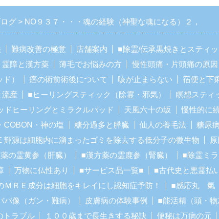
ブログ
NO９３７・・・魂の経験（神聖な魂になる）２，
法
難病改善の極意
店舗案内
■除霊/伝承黒焼きとスティ
霊障と漢方薬
薄毛でお悩みの方
慢性頭痛・片頭痛の原因
ッド）
癌の術前術後について
咳が止まらない
宿便と下
と流産
■ヒーリングスティック（除霊・邪気）
瞑想スティ
ッドヒーリングとミラクルパッド
天風六十の坂
慢性的に
・COBON・神の塩
糖分過多と膵臓
仙人の養毛法
糖尿
Ｅ輝源は細胞内に溜まったゴミを除去する低分子の微生物
原
方薬の霊黄参（肝臓）
■漢方薬の霊鹿参（腎臓）
■除霊ミ
障
万物に仏性あり
■サービス品一覧■
■古代史と悪霊払
のＭＲＥ成分は細胞をキレイにし認知症予防！
■感応丸 氣
ババ像（ガン・難病）
皮膚病の体験事例
■能活精（頭・物
のトラブル
１００歳まで長生きする秘訣
便秘は万病の元