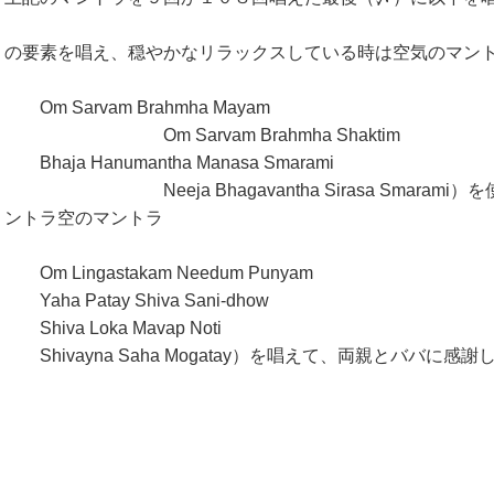
の要素を唱え、穏やかなリラックスしている時は空気のマン
Om Sarvam Brahmha Mayam
Om Sarvam Brahmha Shaktim
Bhaja Hanumantha Manasa Smarami
Neeja Bhagavantha Sirasa Smarami
ントラ空のマントラ
Om Lingastakam Needum Punyam
Yaha Patay Shiva Sani-dhow
Shiva Loka Mavap Noti
Shivayna Saha Mogatay）を唱えて、両親とババに