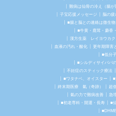
難病は仙骨の冷え（腸が
子宝応援メッセージ
脳の疲
■腸と脳との連絡は微生物
■牛黄・鹿茸・麝香
漢方生薬 レイヨウカク
血液の汚れ・酸化
更年期障害
■低分
■シルディサイババ
不妊症のスティック療法
■ワタナベ、オイスター
終末期医療 氣（奇跡）
超
氣の力で難病改善
急
■初老専科・開運・長寿
■
■DHM