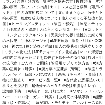
ラブル
|
霊障と漢方薬
|
薄毛でお悩みの方
|
慢性頭痛・片頭
痛の原因
|
痔についての話
|
★ストレスと脳と病気（頭用パ
ッド）
|
癌の術前術後について
|
咳が止まらない
|
宿便と下
痢の原因
|
難度な成人病について
|
仙人が考える不妊症と流
産
|
■ヒーリングスティック（除霊・邪気）
|
瞑想スティッ
ク
|
護摩焚き・絵馬
|
人に言えない病気（痔）
|
■ゴッドヒ
ーリングとミラクルパッド
|
天風六十の坂
|
慢性的に続く胃
の不快感
|
ご神木プージャ
|
■MRE輝源・隈笹・牡蛎・COB
ON・神の塩
|
糖分過多と膵臓
|
仙人の養毛法
|
糖尿病リンク
|
ミラクル化粧法
|
MREディープイン化粧品
|
ＭＲＥ輝源は
細胞内に溜まったゴミを除去する低分子の微生物
|
原因不明
の現代病
|
ご入魂・ご開眼
|
除霊用サプリと漢方薬
|
■漢方
薬の霊黄参（肝臓）
|
■漢方薬の霊鹿参（腎臓）
|
■除霊ミラ
クルパッド（除霊・邪気抜き）
|
悪鬼（あっき）・霊障
|
万
物に仏性あり
|
■サービス品一覧■
|
■古代史と悪霊払い★
|
祈りと免疫活性
|
超低分子のＭＲＥ成分は細胞をキレイにし
認知症予防！
|
■感応丸 氣（無気力）
|
■ソマチッド・ガル
バーニ・ババ像（ガン・難病）
|
皮膚病の体験事例
|
■能活
精（頭・物忘れ）
|
頭が重い・モヤモヤ
|
アレルギーの原因