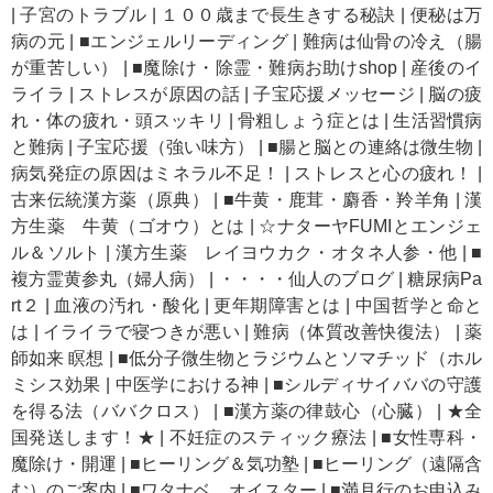
|
子宮のトラブル
|
１００歳まで長生きする秘訣
|
便秘は万
病の元
|
■エンジェルリーディング
|
難病は仙骨の冷え（腸
が重苦しい）
|
■魔除け・除霊・難病お助けshop
|
産後のイ
ライラ
|
ストレスが原因の話
|
子宝応援メッセージ
|
脳の疲
れ・体の疲れ・頭スッキリ
|
骨粗しょう症とは
|
生活習慣病
と難病
|
子宝応援（強い味方）
|
■腸と脳との連絡は微生物
|
病気発症の原因はミネラル不足！
|
ストレスと心の疲れ！
|
古来伝統漢方薬（原典）
|
■牛黄・鹿茸・麝香・羚羊角
|
漢
方生薬 牛黄（ゴオウ）とは
|
☆ナターヤFUMIとエンジェ
ル＆ソルト
|
漢方生薬 レイヨウカク・オタネ人参・他
|
■
複方霊黄参丸（婦人病）
|
・・・・仙人のブログ
|
糖尿病Pa
rt２
|
血液の汚れ・酸化
|
更年期障害とは
|
中国哲学と命と
は
|
イライラで寝つきが悪い
|
難病（体質改善快復法）
|
薬
師如来 瞑想
|
■低分子微生物とラジウムとソマチッド（ホル
ミシス効果
|
中医学における神
|
■シルディサイババの守護
を得る法（ババクロス）
|
■漢方薬の律鼓心（心臓）
|
★全
国発送します！★
|
不妊症のスティック療法
|
■女性専科・
魔除け・開運
|
■ヒーリング＆気功塾
|
■ヒーリング（遠隔含
む）のご案内
|
■ワタナベ、オイスター
|
■満月行のお申込み