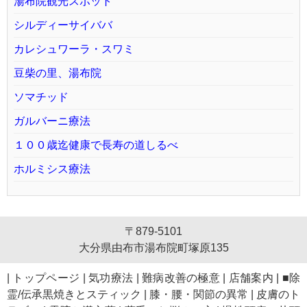
湯布院観光スポット
シルディーサイババ
カレシュワーラ・スワミ
豆柴の里、湯布院
ソマチッド
ガルバーニ療法
１００歳迄健康で長寿の道しるべ
ホルミシス療法
〒879-5101
大分県由布市湯布院町塚原135
|
トップページ
|
気功療法
|
難病改善の極意
|
店舗案内
|
■除
霊/伝承黒焼きとスティック
|
膝・腰・関節の異常
|
皮膚のト