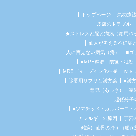
トップページ
気功療
皮膚のトラブル
★ストレスと脳と病気（頭用パ
仙人が考える不妊症
人に言えない病気（痔）
■ゴ
■MRE輝源・隈笹・牡蛎
MREディープイン化粧品
ＭＲ
除霊用サプリと漢方薬
■漢
悪鬼（あっき）・霊
超低分子
■ソマチッド・ガルバーニ・
アレルギーの原因
子宮
難病は仙骨の冷え（腸が