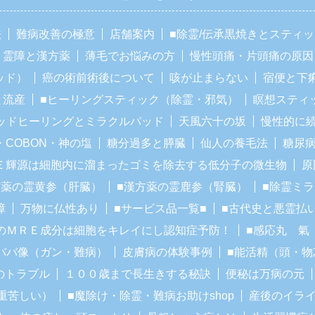
法
難病改善の極意
店舗案内
■除霊/伝承黒焼きとスティ
霊障と漢方薬
薄毛でお悩みの方
慢性頭痛・片頭痛の原因
ッド）
癌の術前術後について
咳が止まらない
宿便と下
と流産
■ヒーリングスティック（除霊・邪気）
瞑想スティ
ッドヒーリングとミラクルパッド
天風六十の坂
慢性的に
・COBON・神の塩
糖分過多と膵臓
仙人の養毛法
糖尿
Ｅ輝源は細胞内に溜まったゴミを除去する低分子の微生物
原
方薬の霊黄参（肝臓）
■漢方薬の霊鹿参（腎臓）
■除霊ミ
障
万物に仏性あり
■サービス品一覧■
■古代史と悪霊払
のＭＲＥ成分は細胞をキレイにし認知症予防！
■感応丸 氣
ババ像（ガン・難病）
皮膚病の体験事例
■能活精（頭・物
のトラブル
１００歳まで長生きする秘訣
便秘は万病の元
重苦しい）
■魔除け・除霊・難病お助けshop
産後のイラ