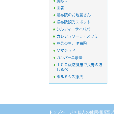
魔除け
聖者
湯布院のお地蔵さん
湯布院観光スポット
シルディーサイババ
カレシュワーラ・スワミ
豆柴の里、湯布院
ソマチッド
ガルバーニ療法
１００歳迄健康で長寿の道
しるべ
ホルミシス療法
トップページ
仙人の健康相談室