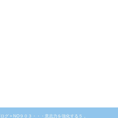
ブログ
NO９０３・・・意志力を強化する５，