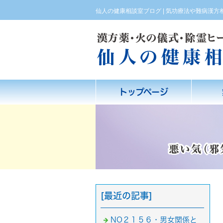
仙人の健康相談室ブログ | 気功療法や難病漢
トップページ
[最近の記事]
NO２１５６・男女関係と