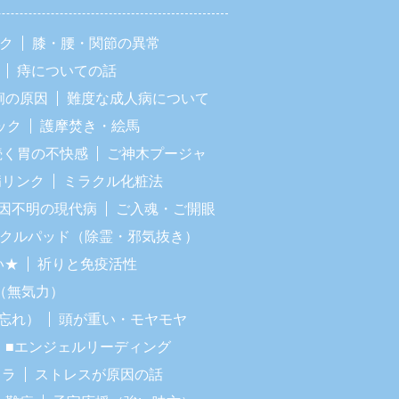
ック
膝・腰・関節の異常
痔についての話
痢の原因
難度な成人病について
ック
護摩焚き・絵馬
続く胃の不快感
ご神木プージャ
病リンク
ミラクル化粧法
因不明の現代病
ご入魂・ご開眼
ラクルパッド（除霊・邪気抜き）
い★
祈りと免疫活性
（無気力）
忘れ）
頭が重い・モヤモヤ
■エンジェルリーディング
イラ
ストレスが原因の話