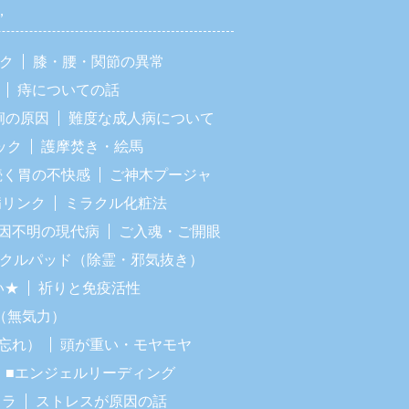
，
ック
膝・腰・関節の異常
痔についての話
痢の原因
難度な成人病について
ック
護摩焚き・絵馬
続く胃の不快感
ご神木プージャ
病リンク
ミラクル化粧法
因不明の現代病
ご入魂・ご開眼
ラクルパッド（除霊・邪気抜き）
い★
祈りと免疫活性
（無気力）
忘れ）
頭が重い・モヤモヤ
■エンジェルリーディング
イラ
ストレスが原因の話