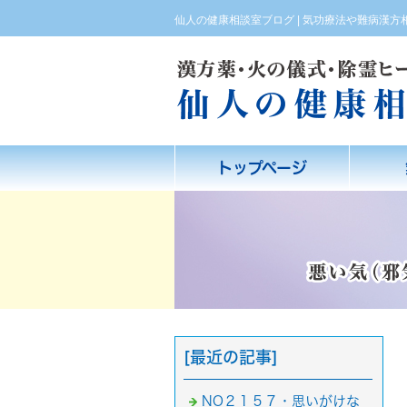
仙人の健康相談室ブログ | 気功療法や難病漢
トップページ
[最近の記事]
NO２１５７・思いがけな