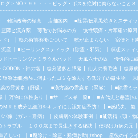
ブログ
NO７９５・・・ビッグ・ボスを絶対に侮らないこと３
法
難病改善の極意
店舗案内
■除霊/伝承黒焼きとスティ
霊障と漢方薬
薄毛でお悩みの方
慢性頭痛・片頭痛の原因
ッド）
癌の術前術後について
咳が止まらない
宿便と下
と流産
■ヒーリングスティック（除霊・邪気）
瞑想スティ
ッドヒーリングとミラクルパッド
天風六十の坂
慢性的に
・COBON・神の塩
糖分過多と膵臓
仙人の養毛法
糖尿
Ｅ輝源は細胞内に溜まったゴミを除去する低分子の微生物
原
方薬の霊黄参（肝臓）
■漢方薬の霊鹿参（腎臓）
■除霊ミ
障
万物に仏性あり
■サービス品一覧■
■古代史と悪霊払
のＭＲＥ成分は細胞をキレイにし認知症予防！
■感応丸 氣
ババ像（ガン・難病）
皮膚病の体験事例
■能活精（頭・物
のトラブル
１００歳まで長生きする秘訣
便秘は万病の元
重苦しい）
■魔除け・除霊・難病お助けshop
産後のイラ