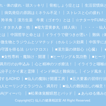
れ・体の疲れ・頭スッキリ
骨粗しょう症とは
生活習慣病
病気発症の原因はミネラル不足！
ストレスと心の疲れ！
・羚羊角
漢方生薬 牛黄（ゴオウ）とは
☆ナターヤFUM
・オタネ人参・他
■複方霊黄参丸（婦人病）
・・・・仙
とは
中国哲学と命とは
イライラで寝つきが悪い
難病（
子微生物とラジウムとソマチッド（ホルミシス効果
中医学に
の守護を得る法（ババクロス）
■漢方薬の律鼓心（心臓）
■女性専科・魔除け・開運
■ヒーリング＆気功塾
■ヒー
■満月行のお申込み
心と精神のツボ療法！
イライラと咽喉
低分子とケイ素と霊障
インド神話と難病治し
インド風水（
増するADHD
■仙人の魔除け開運工房
■五大要素の習得行
仙人ヒーリングとラジウム・満月行
■仙人の難病治しの極意
BA(ディーバ）
■松果体覚醒瞑想とパッド
▲あらゆる痛み
Copyright(C) 仙人の健康相談室 All Right Reserved.