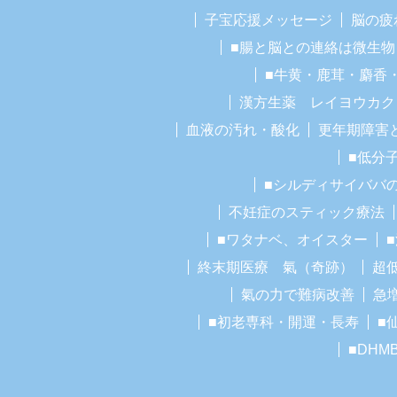
子宝応援メッセージ
脳の疲
■腸と脳との連絡は微生物
■牛黄・鹿茸・麝香
漢方生薬 レイヨウカク
血液の汚れ・酸化
更年期障害
■低分
■シルディサイババ
不妊症のスティック療法
■ワタナベ、オイスター
終末期医療 氣（奇跡）
超
氣の力で難病改善
急
■初老専科・開運・長寿
■
■DHM