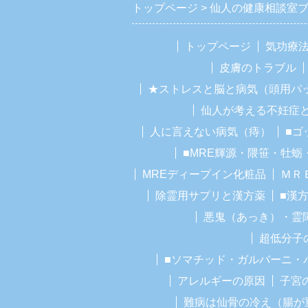
トップページ
仙人の健康相談室
トップページ
気功療
皮膚のトラブル
★ストレスと脳と病気（頭用パ
仙人が考える不妊症
人に言えない病気（痔）
■ゴ
■MRE輝源・隈笹・牡蛎
MREディープイン化粧品
ＭＲ
除霊用サプリと漢方薬
■漢
悪鬼（あっき）・霊
超低分子
■ソマチッド・ガルバーニ・
アレルギーの原因
子宮
難病は仙骨の冷え（腸が