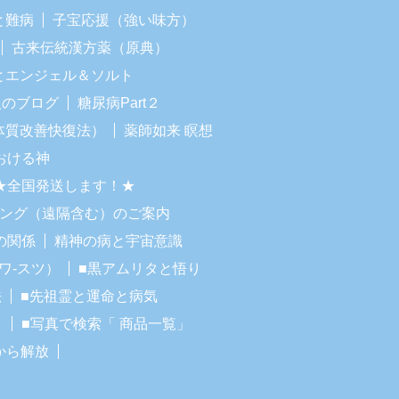
と難病
子宝応援（強い味方）
古来伝統漢方薬（原典）
Iとエンジェル＆ソルト
人のブログ
糖尿病Part２
体質改善快復法）
薬師如来 瞑想
おける神
★全国発送します！★
リング（遠隔含む）のご案内
の関係
精神の病と宇宙意識
ワ-スツ）
■黒アムリタと悟り
法
■先祖霊と運命と病気
！
■写真で検索「 商品一覧」
から解放