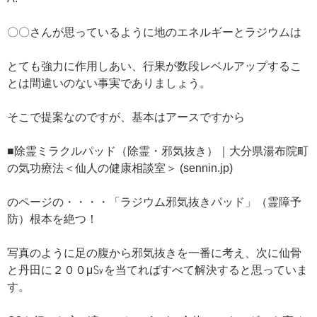
〇〇さんが思っているように地のエネルギーとラジウムは
とても強力に作用しあい、行果が数段レベルアップするこ
とは間違いのない事実でありましょう。
そこで提案なのですが、基本はアースですから
■除霊ミラクルパッド（除霊・邪気抜き）｜大分県湯布院町
の気功療法＜仙人の健康相談室＞ (sennin.jp)
のページの・・・・「ラジウム邪気抜きパッド」（霊障予
防）根本を絶つ！
写真のように足の腹から邪気抜きを一番に考え、次に仙骨
と丹田に２００μ㏜を当てればすべて解決すると思っていま
す。