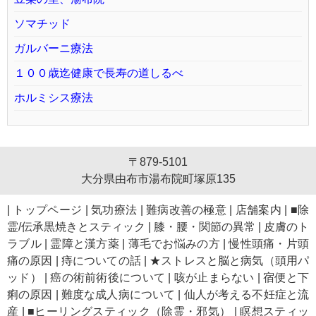
ソマチッド
ガルバーニ療法
１００歳迄健康で長寿の道しるべ
ホルミシス療法
〒879-5101
大分県由布市湯布院町塚原135
|
トップページ
|
気功療法
|
難病改善の極意
|
店舗案内
|
■除
霊/伝承黒焼きとスティック
|
膝・腰・関節の異常
|
皮膚のト
ラブル
|
霊障と漢方薬
|
薄毛でお悩みの方
|
慢性頭痛・片頭
痛の原因
|
痔についての話
|
★ストレスと脳と病気（頭用パ
ッド）
|
癌の術前術後について
|
咳が止まらない
|
宿便と下
痢の原因
|
難度な成人病について
|
仙人が考える不妊症と流
産
|
■ヒーリングスティック（除霊・邪気）
|
瞑想スティッ