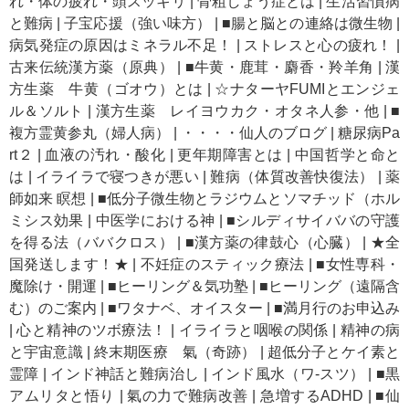
れ・体の疲れ・頭スッキリ
|
骨粗しょう症とは
|
生活習慣病
と難病
|
子宝応援（強い味方）
|
■腸と脳との連絡は微生物
|
病気発症の原因はミネラル不足！
|
ストレスと心の疲れ！
|
古来伝統漢方薬（原典）
|
■牛黄・鹿茸・麝香・羚羊角
|
漢
方生薬 牛黄（ゴオウ）とは
|
☆ナターヤFUMIとエンジェ
ル＆ソルト
|
漢方生薬 レイヨウカク・オタネ人参・他
|
■
複方霊黄参丸（婦人病）
|
・・・・仙人のブログ
|
糖尿病Pa
rt２
|
血液の汚れ・酸化
|
更年期障害とは
|
中国哲学と命と
は
|
イライラで寝つきが悪い
|
難病（体質改善快復法）
|
薬
師如来 瞑想
|
■低分子微生物とラジウムとソマチッド（ホル
ミシス効果
|
中医学における神
|
■シルディサイババの守護
を得る法（ババクロス）
|
■漢方薬の律鼓心（心臓）
|
★全
国発送します！★
|
不妊症のスティック療法
|
■女性専科・
魔除け・開運
|
■ヒーリング＆気功塾
|
■ヒーリング（遠隔含
む）のご案内
|
■ワタナベ、オイスター
|
■満月行のお申込み
|
心と精神のツボ療法！
|
イライラと咽喉の関係
|
精神の病
と宇宙意識
|
終末期医療 氣（奇跡）
|
超低分子とケイ素と
霊障
|
インド神話と難病治し
|
インド風水（ワ-スツ）
|
■黒
アムリタと悟り
|
氣の力で難病改善
|
急増するADHD
|
■仙