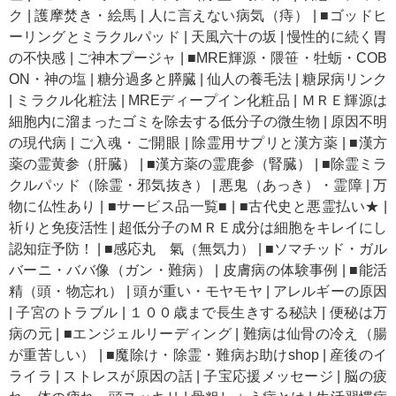
ク
|
護摩焚き・絵馬
|
人に言えない病気（痔）
|
■ゴッドヒ
ーリングとミラクルパッド
|
天風六十の坂
|
慢性的に続く胃
の不快感
|
ご神木プージャ
|
■MRE輝源・隈笹・牡蛎・COB
ON・神の塩
|
糖分過多と膵臓
|
仙人の養毛法
|
糖尿病リンク
|
ミラクル化粧法
|
MREディープイン化粧品
|
ＭＲＥ輝源は
細胞内に溜まったゴミを除去する低分子の微生物
|
原因不明
の現代病
|
ご入魂・ご開眼
|
除霊用サプリと漢方薬
|
■漢方
薬の霊黄参（肝臓）
|
■漢方薬の霊鹿参（腎臓）
|
■除霊ミラ
クルパッド（除霊・邪気抜き）
|
悪鬼（あっき）・霊障
|
万
物に仏性あり
|
■サービス品一覧■
|
■古代史と悪霊払い★
|
祈りと免疫活性
|
超低分子のＭＲＥ成分は細胞をキレイにし
認知症予防！
|
■感応丸 氣（無気力）
|
■ソマチッド・ガル
バーニ・ババ像（ガン・難病）
|
皮膚病の体験事例
|
■能活
精（頭・物忘れ）
|
頭が重い・モヤモヤ
|
アレルギーの原因
|
子宮のトラブル
|
１００歳まで長生きする秘訣
|
便秘は万
病の元
|
■エンジェルリーディング
|
難病は仙骨の冷え（腸
が重苦しい）
|
■魔除け・除霊・難病お助けshop
|
産後のイ
ライラ
|
ストレスが原因の話
|
子宝応援メッセージ
|
脳の疲