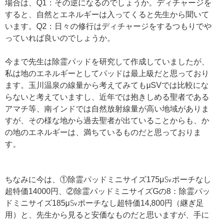
場合は、Q1：その逆になるのでしょうか。ディチャージを
すると、自然とエネルギーは入ってくると先生から聞いて
います。Q2：日々の修行はディチャージをするつもりでや
っていれば良いのでしょうか。
今まで先生は除霊パッドを研究して作成していましたが、
私は地のエネルギーとしてパッドは最上級だと思っており
ます。玉川温泉の線量から考えてみてもμSVでは比較にな
らないと考えていますし、近年では抱きしめる聖者である
アマチ等、南インドでは自然放射線量が高い地域がありま
すが、その様な地から過去聖者が出ていることからも、か
の地のエネルギーは、満ちているものだと思っておりま
す。
ちなみに今は、①除霊パッドミニサイズ175μ㏜ポーチなし
超特価14000円、②除霊パッドミニサイズGの8：除霊パッ
ドミニサイズ185μ㏜ポーチなし超特価14,800円（継ぎ足
用）と、先生から見ると安価なものだと思いますが、手に